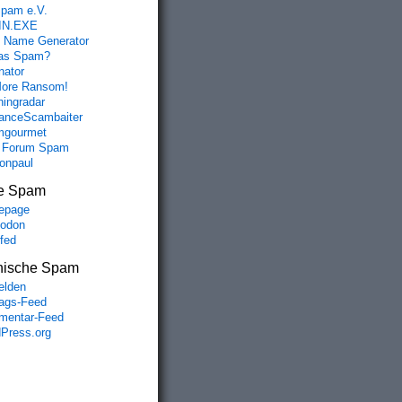
spam e.V.
IN.EXE
 Name Generator
das Spam?
nator
ore Ransom!
hingradar
nceScambaiter
mgourmet
 Forum Spam
fonpaul
e Spam
epage
odon
lfed
nische Spam
lden
rags-Feed
entar-Feed
Press.org