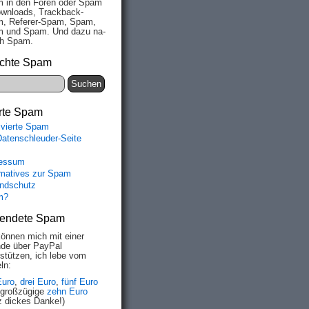
 in den Fo­ren oder Spam
wn­loads, Track­back-
, Re­fe­rer-Spam, Spam,
 und Spam. Und da­zu na­
ich Spam.
chte Spam
rte Spam
ivierte Spam
Datenschleuder-Seite
essum
rmatives zur Spam
ndschutz
m?
endete Spam
können mich mit einer
de über PayPal
rstützen, ich lebe vom
ln:
Euro
,
drei Euro
,
fünf Euro
 großzügige
zehn Euro
z dickes Danke!)