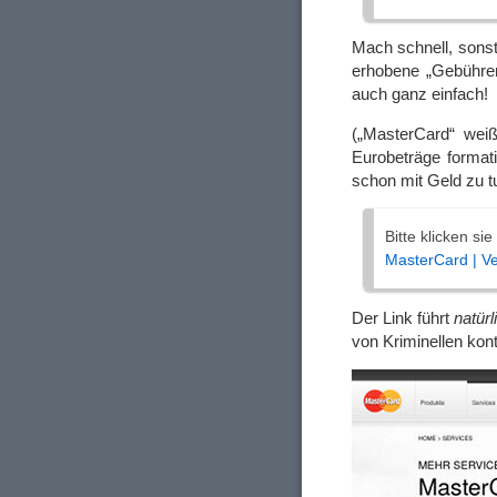
Mach schnell, sonst
erhobene „Gebühren
auch ganz einfach!
(„MasterCard“ weiß
Eurobeträge format
schon mit Geld zu t
Bitte klicken si
MasterCard | Ve
Der Link führt
natürl
von Kriminellen kon