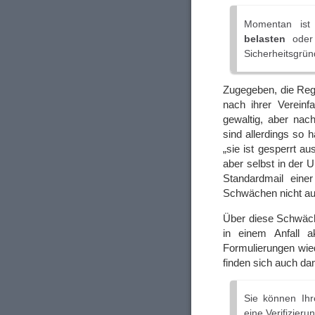
Momentan ist 
belasten
oder 
Sicherheitsgrün
Zugegeben, die Reg
nach ihrer Vereinf
gewaltig, aber nac
sind allerdings so h
„sie ist gesperrt a
aber selbst in der 
Standardmail eine
Schwächen nicht auf
Über diese Schwäche
in einem Anfall ak
Formulierungen wiede
finden sich auch da
Sie können Ih
eine Verifizier