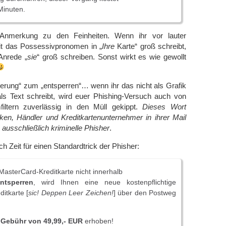
Minuten.
Anmerkung zu den Feinheiten. Wenn ihr vor lauter
eit das Possessivpronomen in „
Ihre
Karte“ groß schreibt,
 Anrede „
sie
“ groß schreiben. Sonst wirkt es wie gewollt
izierung“ zum „entsperren“… wenn ihr das nicht als Grafik
als Text schreibt, wird euer Phishing-Versuch auch von
iltern zuverlässig in den Müll gekippt.
Dieses Wort
ken, Händler und Kreditkartenunternehmer in ihrer Mail
ausschließlich kriminelle Phisher
.
ch Zeit für einen Standardtrick der Phisher:
 MasterCard-Kreditkarte nicht innerhalb
ntsperren
, wird Ihnen eine neue kostenpflichtige
itkarte [
sic! Deppen Leer Zeichen!
] über den Postweg
e
Gebühr von 49,99,- EUR
erhoben!