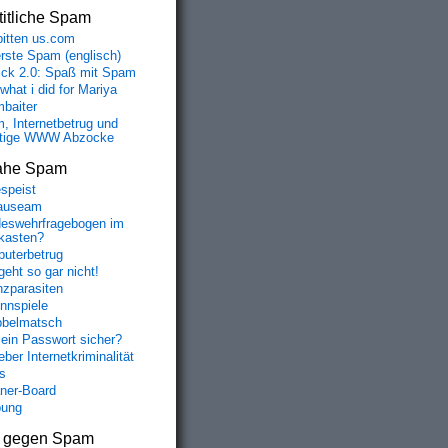
itliche Spam
bitten us.com
erste Spam (englisch)
fick 2.0: Spaß mit Spam
 what i did for Mariya
baiter
, Internetbetrug und
tige WWW Abzocke
ahe Spam
speist
auseam
eswehrfragebogen im
fkasten?
uterbetrug
geht so gar nicht!
nzparasiten
nnspiele
belmatsch
mein Passwort sicher?
ber Internetkriminalität
s
aner-Board
bung
s gegen Spam