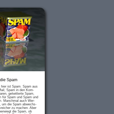
 die Spam
s hier ist Spam. Spam aus
Mail, Spam in den Kom­
aren, ge­twit­ter­te Spam,
 für Spam und Spam und
. Manch­mal auch Wer­
, um die Spam ab­wechs­
­reich­er zu mach­en. Aber
ber­wiegt die Spam, ob