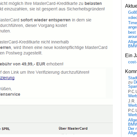
Aktu
Go8
xdie
Time
ange
best 
arou
Allg
BM
Ein J
cost
Komm
Stadt
zu
D
Spa
P.C.
Wer
J.R.
Wer
P.C.
Wer
Allg
BMW 
Der 
Allg