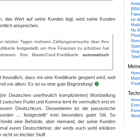
Anti
BRA
Fake
, das Wert auf seine Kunden legt, wird seine Kunden
Ist 
Maili
ntlich ansprechen.
No M
Phis
Roma
en letzten Tagen mehrere Zahlungsversuche über Ihre
Spa
itkarte festgestellt, um Ihre Finanzen zu schützen hat
Stop
eitsteam Ihre MasterCard-Kreditkarte
automatisch
Tele
Mein
Hom
t freundlich, dass mir eine Kreditkarte gesperrt wird, weil
Mast
Und vor allem: Es ist so eine gute Begründung!
Pixe
Tech
(im Deutschen unerfreulich komplizierten) Wortstellung
Anme
 zwischen Punkt und Komma lernt ihr vermutlich erst im
Eint
eurem Deutschkurs. Desweiteren ist die passivische
Komm
urden … festgestellt“ kein besonders guter Stil. So
Word
hreibt eine Behörde, aber niemand, der seine Kunden
t mal euren Deutschlehrer, der wirds euch wohl erklären
nicht so leichter Stoff.