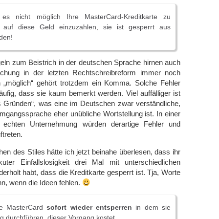
es nicht möglich Ihre MasterCard-Kreditkarte zu
auf diese Geld einzuzahlen, sie ist gesperrt aus
den!
eln zum Beistrich in der deutschen Sprache hirnen auch
achung in der letzten Rechtschreibreform immer noch
h „möglich“ gehört trotzdem ein Komma. Solche Fehler
äufig, dass sie kaum bemerkt werden. Viel auffälliger ist
us Gründen“, was eine im Deutschen zwar verständliche,
Umgangssprache eher unübliche Wortstellung ist. In einer
r echten Unternehmung würden derartige Fehler und
treten.
n des Stiles hätte ich jetzt beinahe überlesen, dass ihr
uter Einfallslosigkeit drei Mal mit unterschiedlichen
rholt habt, dass die Kreditkarte gesperrt ist. Tja, Worte
nn, wenn die Ideen fehlen.
re MasterCard
sofort wieder entsperren
in dem sie
ung durchführen, dieser Vorgang kostet