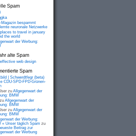
elle Spam
8
qgka
-Magazin bespammt
lernte neuronale Netzwerke
places to travel in january
nd the world
egenwart der Werbung:
W
ahr alte Spam
-effective web design
entierte Spam
bild | Schwerdtfegr (beta)
ie CDU-SPD-FPD-Grünen-
m
User
zu
Allgegenwart der
bung: BMW
zu
Allgegenwart der
bung: BMW
User
zu
Allgegenwart der
bung: BMW
egenwart der Werbung:
« Unser täglich Spam
zu
neueste Beitrag zur
egenwart der Werbung