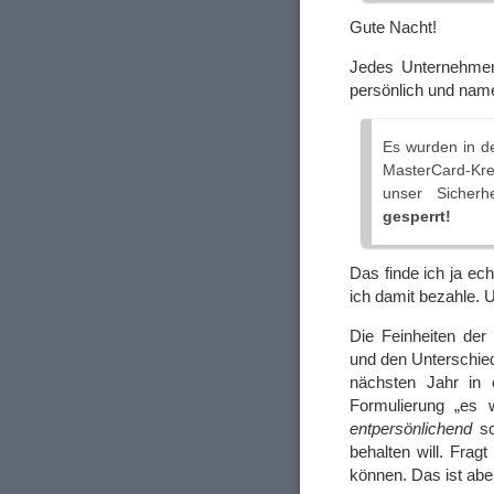
Gute Nacht!
Jedes Unternehmen
persönlich und name
Es wurden in d
MasterCard-Kred
unser Sicherh
gesperrt!
Das finde ich ja ech
ich damit bezahle. 
Die Feinheiten der 
und den Unterschied
nächsten Jahr in 
Formulierung „es w
entpersönlichend
sc
behalten will. Frag
können. Das ist aber 