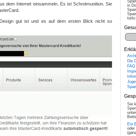
Spam
s dem Internet einsammeln. Es ist Schrotmunition. Sie
in Do
Spam
sterCard.
Spam
tür­l
esign gut ist und es auf dem ersten Blick nicht so
Gesu
Erklä
Arch
Die 
FAQ
Impr
Info
Juge
Spa
Gesp
Sie 
Spen
unte
Bette
Ein 
oder
(gan