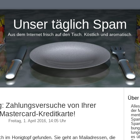
Unser täglich Spam
Aus dem Internet frisch auf den Tisch. Köstlich und aromatisch.
Über
g: Zahlungsversuche von Ihrer
Alle
der 
Mastercard-Kreditkarte!
men­t
Spam
Freitag, 1. April 2016, 14:05 Uhr
Spam
bung
lungs
es ü
h im Honigtopf gefunden. Sie geht an Mailadressen, die