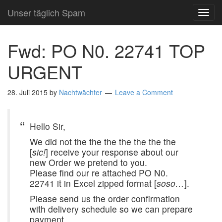
Unser täglich Spam
TOG
NAVI
Fwd: PO N0. 22741 TOP
URGENT
28. Juli 2015
by
Nachtwächter
Leave a Comment
Hello Sir,
We did not the the the the the the the
[
sic!
] receive your response about our
new Order we pretend to you.
Please find our re attached PO N0.
22741 it in Excel zipped format [
soso…
].
Please send us the order confirmation
with delivery schedule so we can prepare
payment.