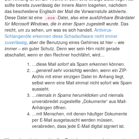
sollte bereits zuverlässig der innere Alarm losgehen, nachdem
das bescheidene Englisch der Mail die Vorwarnstufe aktivierte.
Diese Datei ist eine
-Datei, also
eine ausführbare Binärdatei
.exe
für Microsoft Windows, die in einer Spam zugestellt wurde
. Das
reicht, um zu sehen, um was es sich handelt.
Antivirus-
Schlangenöle erkennen diese Schadsoftware nicht immer
zuverlässig
, aber die Benutzung eines Gehirnes ist hier – wie
immer
– ein guter Schutz. Denn wer sein Hirn nicht gerade
abschaltet, wenn er den Rechner hochfährt, wird…
…diese Mail
sofort
als Spam erkennen können.
…
generell sehr vorsichtig werden
, wenn ein ZIP-
Archiv mit einer einzigen Datei im Anhang liegt,
selbst wenn eine Mail einmal nicht sofort wie Spam
aussieht.
…
niemals in Spams herumklicken
und niemals
unverabredet zugestellte „Dokumente“ aus Mail-
Anhängen öffnen.
…mit Menschen, mit denen häufiger Dokumente
per E-Mail ausgetauscht werden müssen,
verabreden, dass jede E-Mail digital signiert ist.