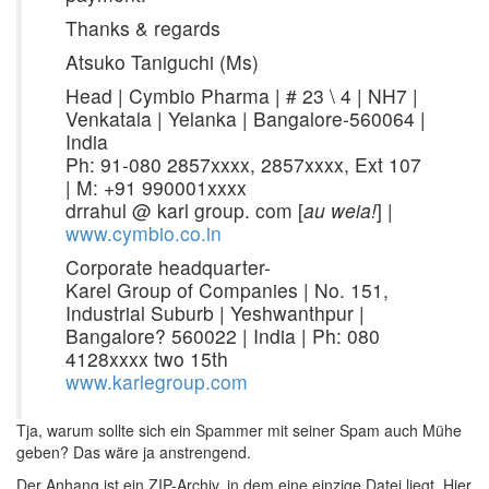
Thanks & regards
Atsuko Taniguchi (Ms)
Head | Cymbio Pharma | # 23 \ 4 | NH7 |
Venkatala | Yelanka | Bangalore-560064 |
India
Ph: 91-080 2857xxxx, 2857xxxx, Ext 107
| M: +91 990001xxxx
drrahul @ karl group. com [
au weia!
] |
www.cymbio.co.in
Corporate headquarter-
Karel Group of Companies | No. 151,
Industrial Suburb | Yeshwanthpur |
Bangalore? 560022 | India | Ph: 080
4128xxxx two 15th
www.karlegroup.com
Tja, warum sollte sich ein Spammer mit seiner Spam auch Mühe
geben? Das wäre ja anstrengend.
Der Anhang ist ein ZIP-Archiv, in dem eine einzige Datei liegt. Hier