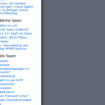
Szene, die niemand
tet hatte « Unser täglich
m
zu
Betrüger nutzen
oin-Höhenflug
itliche Spam
bitten us.com
erste Spam (englisch)
fick 2.0: Spaß mit Spam
 what i did for Mariya
baiter
, Internetbetrug und
tige WWW Abzocke
ahe Spam
speist
auseam
eswehrfragebogen im
fkasten?
uterbetrug
geht so gar nicht!
nzparasiten
nnspiele
belmatsch
mein Passwort sicher?
ber Internetkriminalität
s