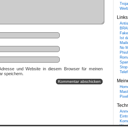
Troj
Wer
Link
Anti
BRA
Fake
Ist 
Maili
No M
Phis
Roma
Spa
Stop
Adresse und Website in diesem Browser für meinen
Tele
r speichern.
Mein
Hom
Mast
Pixe
Tech
Anme
Eint
Komm
Word