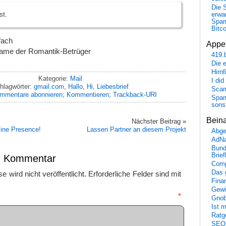
Die 
st.
erwar
Spa
Bitc
fach
Appet
ame der Romantik-Betrüger
419.
Die 
Hirn
Kategorie:
Mail
I did
hlagwörter:
gmail.com
,
Hallo
,
Hi
,
Liebesbrief
Scam
mmentare abonnieren
;
Kommentieren
;
Trackback-URI
Spam
sons
Bein
Nächster Beitrag »
line Presence!
Lassen Partner an diesem Projekt
Abge
AdN
Bund
Brie
en Kommentar
Comp
Das 
 wird nicht veröffentlicht.
Erforderliche Felder sind mit
Fina
Gewi
mmentar
*
Gnob
Ist 
Ratge
SEO