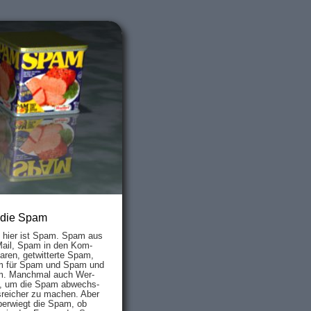
 die Spam
s hier ist Spam. Spam aus
Mail, Spam in den Kom­
aren, ge­twit­ter­te Spam,
 für Spam und Spam und
. Manch­mal auch Wer­
, um die Spam ab­wechs­
­reich­er zu mach­en. Aber
ber­wiegt die Spam, ob