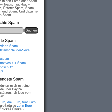
 in den Fo­ren oder Spam
wn­loads, Track­back-
, Re­fe­rer-Spam, Spam,
 und Spam. Und da­zu na­
ich Spam.
chte Spam
rte Spam
ivierte Spam
Datenschleuder-Seite
essum
rmatives zur Spam
ndschutz
m?
endete Spam
können mich mit einer
de über PayPal
rstützen, ich lebe vom
ln:
Euro
,
drei Euro
,
fünf Euro
 großzügige
zehn Euro
z dickes Danke!)