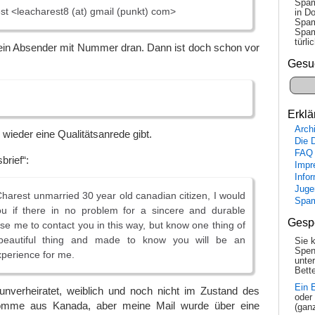
Spam
t <leacharest8 (at) gmail (punkt) com>
in Do
Spam
Spam
tür­l
ein Absender mit Nummer dran. Dann ist doch schon vor
Gesu
Erklä
Arch
ieder eine Qualitätsanrede gibt.
Die 
FAQ
brief“:
Impr
Info
Juge
harest unmarried 30 year old canadian citizen, I would
Spa
ou if there in no problem for a sincere and durable
Gesp
use me to contact you in this way, but know one thing of
beautiful thing and made to know you will be an
Sie 
Spen
xperience for me.
unte
Bette
Ein 
unverheiratet, weiblich und noch nicht im Zustand des
oder
omme aus Kanada, aber meine Mail wurde über eine
(gan