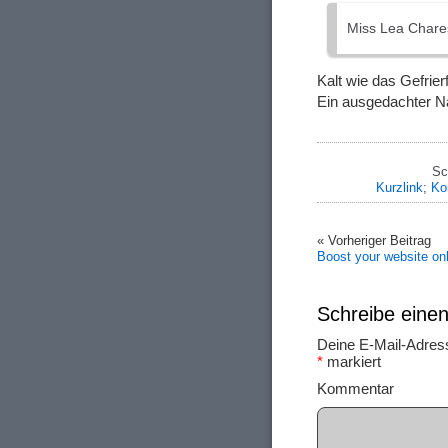
Miss Lea Chare
Kalt wie das Gefrier
Ein ausgedachter N
Sc
Kurzlink
;
Ko
« Vorheriger Beitrag
Boost your website on
Schreibe ein
Deine E-Mail-Adresse
*
markiert
Ko