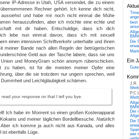
ene IP-Adresse in Utah, USA versendet, die zu einem
Aktu
 übernommenen Rechner gehört. Ich kenne dich nicht,
Time
u aussiehst und habe mir noch nicht einmal die Mühe
ange
amen herauszufinden, aber ich möchte eine echte und
best 
arou
schaft mit dir haben. Entschuldige, dass ich dich
Allg
ch lebe nun einmal davon, dass ich mit sexuell
BM
ern einen intensiven Schriftverkehr unterhalte und ihnen
Die 
erwar
 meiner Bande nach allen Regeln der betrügerischen
Mari
underschöne Geld aus der Tasche labere, dass sie uns
Ein J
 Union und MoneyGram schön anonym rüberschicken.
t zu haben, ist für die meisten meiner Opfer eine
Gute
hrung, über die sie trotzdem nur ungern sprechen, weil
Komm
r Dummheit und Leichtgläubigkeit schämen.
J.R.
Wer
P.C.
o read your response on that I tell you bye.
Wer
Allg
BMW 
Der 
nell! Ich habe im Moment so einen großen Kostenapparat
Allg
okains und meiner täglichen Bordellbesuche.
Natürlich
Die 
. Aber ich komme ja auch nicht aus Kanada, und alles
erwar
Spa
 ist ebenfalls Lüge.
wer n
verli