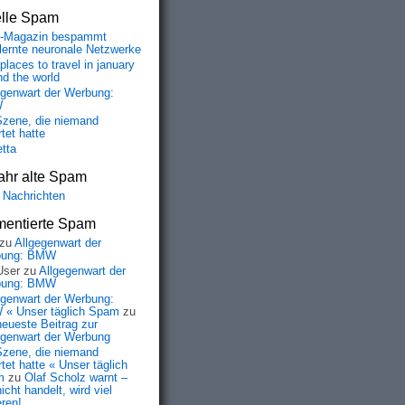
elle Spam
-Magazin bespammt
lernte neuronale Netzwerke
places to travel in january
nd the world
egenwart der Werbung:
W
Szene, die niemand
tet hatte
etta
ahr alte Spam
 Nachrichten
entierte Spam
zu
Allgegenwart der
bung: BMW
User
zu
Allgegenwart der
bung: BMW
egenwart der Werbung:
« Unser täglich Spam
zu
neueste Beitrag zur
egenwart der Werbung
Szene, die niemand
tet hatte « Unser täglich
m
zu
Olaf Scholz warnt –
icht handelt, wird viel
eren!