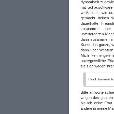
dynamisch zugewies
mit Schadsoftware
weiß nicht, wie d
gemacht, deinen N
dauerhafte Freund
zuspamme, aber i
unterforderten Männ
dann zusammen mit
Kunst das ganze, w
dann über Western
Mich kennengelern
unvergessliche Erfa
sie sich wegen ihre
I look forward t
Bitte antworte sch
wegen des ganzen K
bin ich keine Frau
andere in meine Mail