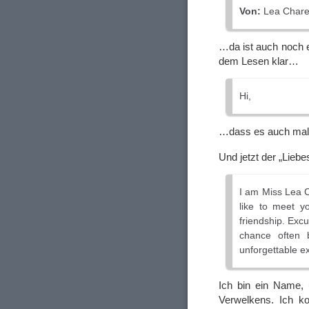
Von:
Lea Chares
…da ist auch noch 
dem Lesen klar…
Hi,
…dass es auch mal w
Und jetzt der „Liebes
I am Miss Lea C
like to meet y
friendship. Exc
chance often 
unforgettable e
Ich bin ein Name, 
Verwelkens. Ich k