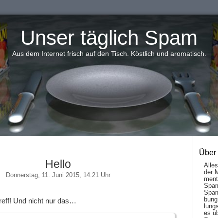
Unser täglich Spam
Aus dem Internet frisch auf den Tisch. Köstlich und aromatisch.
Über
Hello
Alle
der 
Donnerstag, 11. Juni 2015, 14:21 Uhr
men­t
Spam
Spam
bung
reff! Und nicht nur das…
lungs
es ü