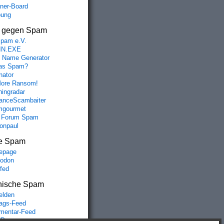
aner-Board
bung
s gegen Spam
spam e.V.
IN.EXE
 Name Generator
das Spam?
nator
ore Ransom!
hingradar
nceScambaiter
mgourmet
 Forum Spam
fonpaul
e Spam
epage
odon
lfed
nische Spam
lden
rags-Feed
entar-Feed
Press.org