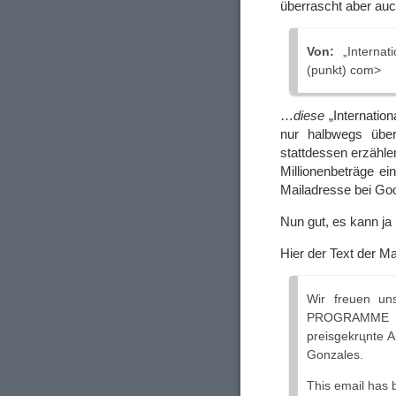
überrascht aber auc
Von:
„Internati
(punkt) com>
…
diese
„Internation
nur halbwegs über
stattdessen erzähle
Millionenbeträge e
Mailadresse bei Goo
Nun gut, es kann ja
Hier der Text der M
Wir freuen uns
PROGRAMME Not
preisgekrцnte 
Gonzales.
This email has 