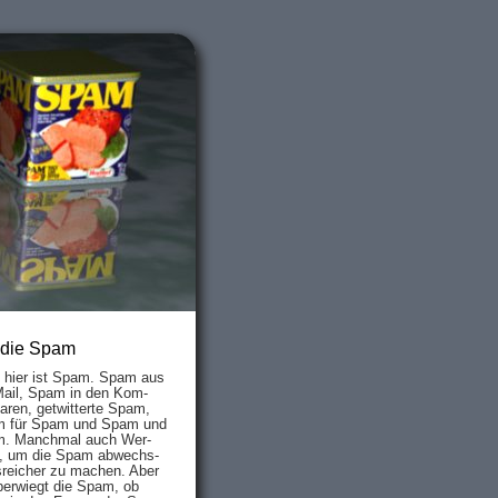
 die Spam
s hier ist Spam. Spam aus
Mail, Spam in den Kom­
aren, ge­twit­ter­te Spam,
 für Spam und Spam und
. Manch­mal auch Wer­
, um die Spam ab­wechs­
­reich­er zu mach­en. Aber
ber­wiegt die Spam, ob