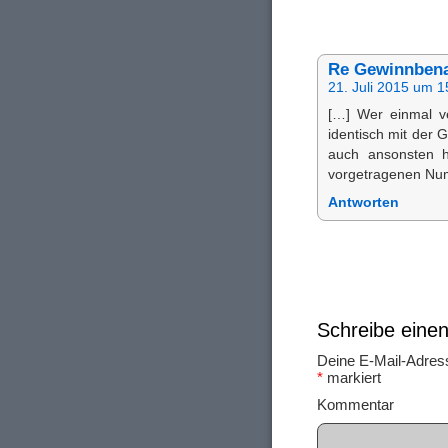
Re Gewinnbena
21. Juli 2015 um 1
[…] Wer einmal v
identisch mit der
auch ansonsten h
vorgetragenen Num
Antworten
Schreibe ein
Deine E-Mail-Adresse
*
markiert
Ko