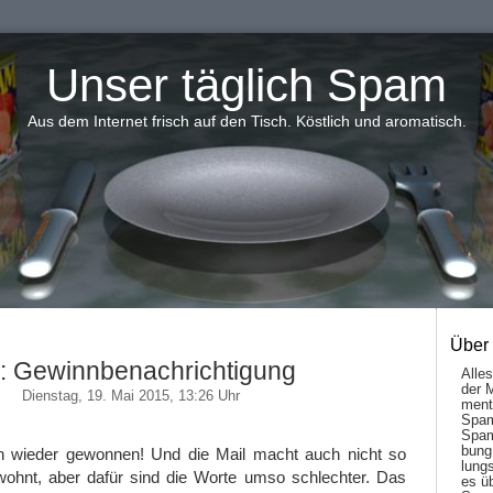
Unser täglich Spam
Aus dem Internet frisch auf den Tisch. Köstlich und aromatisch.
Über
: Gewinnbenachrichtigung
Alle
der 
Dienstag, 19. Mai 2015, 13:26 Uhr
men­t
Spam
Spam
bung
n wieder gewonnen! Und die Mail macht auch nicht so
lungs
wohnt, aber dafür sind die Worte umso schlechter. Das
es ü