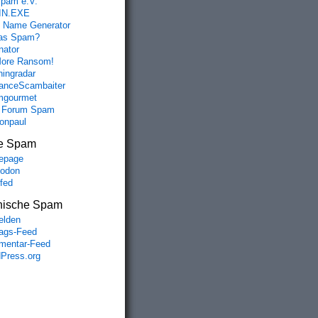
spam e.V.
IN.EXE
 Name Generator
das Spam?
nator
ore Ransom!
hingradar
nceScambaiter
mgourmet
 Forum Spam
fonpaul
e Spam
epage
odon
lfed
nische Spam
lden
rags-Feed
entar-Feed
Press.org