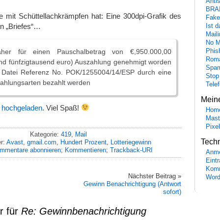
Anti
BRA
 mit Schüttellachkrämpfen hat: Eine 300dpi-Grafik des
Fake
ten „Briefes“…
Ist 
Maili
No M
her für einen Pauschalbetrag von €,950.000,00
Phis
Roma
nd fünfzigtausend euro) Auszahlung genehmigt worden
Spa
 Datei Referenz No. POK/1255004/14/ESP durch eine
Stop
Zahlungsarten bezahlt werden
Tele
Mein
r hochgeladen
. Viel Spaß!
Hom
Mast
Pixe
Kategorie:
419
,
Mail
Tech
r:
Avast
,
gmail.com
,
Hundert Prozent
,
Lotteriegewinn
mmentare abonnieren
;
Kommentieren
;
Trackback-URI
Anme
Eint
Komm
Nächster Beitrag »
Word
Gewinn Benachrichtigung (Antwort
sofort)
r für
Re: Gewinnbenachrichtigung