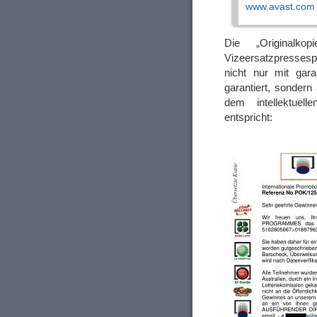
www.avast.com
Die „Originalk
Vizeersatzpressesp
nicht nur mit gar
garantiert, sondern
dem intellektuell
entspricht: