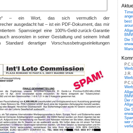
Aktu
Time
ange
opie“ – ein Wort, das sich vermutlich der
best 
recher ausgedacht hat – ist ein PDF-Dokument, das mir
arou
antiertem Spamsiegel eine 100%-Geld-zurück-Garantie
Allg
BM
 auch ansonsten in seiner Gestaltung und seinem Inhalt
Die 
en Standard derartiger Vorschussbetrugseinleitungen
erwar
Mari
Komm
P.C.
Wer
J.R.
Wer
P.C.
Wer
Allg
BMW 
Der 
Allg
Die 
erwar
Spa
wer n
verli