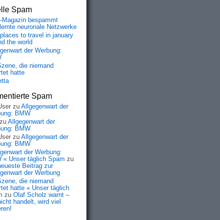
elle Spam
-Magazin bespammt
lernte neuronale Netzwerke
places to travel in january
nd the world
egenwart der Werbung:
W
Szene, die niemand
tet hatte
etta
entierte Spam
User
zu
Allgegenwart der
bung: BMW
zu
Allgegenwart der
bung: BMW
User
zu
Allgegenwart der
bung: BMW
egenwart der Werbung:
« Unser täglich Spam
zu
neueste Beitrag zur
egenwart der Werbung
Szene, die niemand
tet hatte « Unser täglich
m
zu
Olaf Scholz warnt –
icht handelt, wird viel
eren!