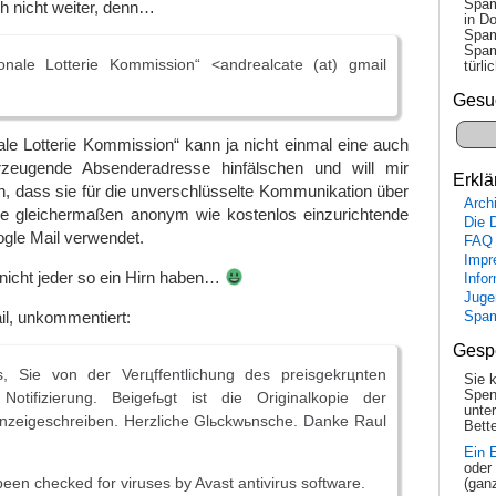
Spam
h nicht weiter, denn…
in Do
Spam
Spam
onale Lotterie Kommission“ <andrealcate (at) gmail
tür­l
Gesu
ale Lotterie Kommission“ kann ja nicht einmal eine auch
zeugende Absenderadresse hinfälschen und will mir
Erklä
n, dass sie für die unverschlüsselte Kommunikation über
Arch
ine gleichermaßen anonym wie kostenlos einzurichtende
Die 
gle Mail verwendet.
FAQ
Impr
 nicht jeder so ein Hirn haben…
Info
Juge
ail, unkommentiert:
Spa
Gesp
, Sie von der Verцffentlichung des preisgekrцnten
Sie 
Spen
ifizierung. Beigefьgt ist die Originalkopie der
unte
Anzeigeschreiben. Herzliche Glьckwьnsche. Danke Raul
Bette
Ein 
oder
been checked for viruses by Avast antivirus software.
(gan