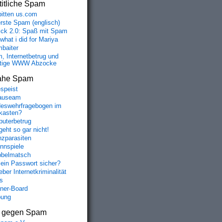
itliche Spam
bitten us.com
erste Spam (englisch)
fick 2.0: Spaß mit Spam
 what i did for Mariya
baiter
, Internetbetrug und
tige WWW Abzocke
ahe Spam
speist
auseam
eswehrfragebogen im
fkasten?
uterbetrug
geht so gar nicht!
nzparasiten
nnspiele
belmatsch
mein Passwort sicher?
ber Internetkriminalität
s
aner-Board
bung
s gegen Spam