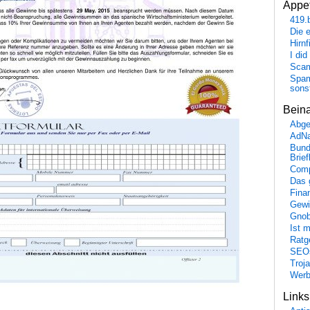
Appet
419.
Die 
Hirn
I did
Scam
Spam
sons
Bein
Abge
AdN
Bund
Brie
Comp
Das 
Fina
Gewi
Gnob
Ist 
Ratge
SEO
Troj
Wer
Link