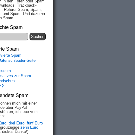
 in den Fo­ren oder Spam
wn­loads, Track­back-
, Re­fe­rer-Spam, Spam,
 und Spam. Und da­zu na­
ich Spam.
chte Spam
rte Spam
ivierte Spam
Datenschleuder-Seite
essum
rmatives zur Spam
ndschutz
m?
endete Spam
können mich mit einer
de über PayPal
rstützen, ich lebe vom
ln:
Euro
,
drei Euro
,
fünf Euro
 großzügige
zehn Euro
z dickes Danke!)