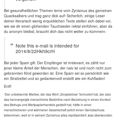
Bei gesundheitlichen Themen lerne vom Zynismus des gemeinen
Quacksalbers und trag ganz dick auf! Sicherlich, einige Leser
deiner literarisch wenig erquicklichen Texte stellen sich dabei vor,
wie sie dir einen glühenden Tauchsieder rektal einführen, aber da
du anonym bleibst, braucht dich das nicht weiter zu kümmern.
Note this e-mail is intended for
2014/8/22Hkh9crH
Bei jeder Spam gilt: Der Empfänger ist irrelevant, es zählt nur
jener kleine Anteil der Menschen, der naiv ist und noch nicht zum
gebrannten Kind geworden ist. Eine Spam sei so persönlich wie
ein Strafzettel und so gedankenvoll erstellt wie ein Kuhfladen!
Entf!
¹Der unbekannte Werber, der das Wort „Singlebörse“ formuliert hat, der also
das herzvergeigte menschliche Bedürfnis nach Beziehung in einen Kontext
des Betrugs und Wertpapierhandels gestellt hat, hätte in einer
menschlicheren und wärmeren Gesellschaft sofort einen Genickschuss
bekommen, weil er in seinem Zynismus alles repräsentiert, was überwunden