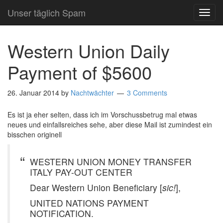
Unser täglich Spam
TOG
NAVI
Western Union Daily
Payment of $5600
26. Januar 2014
by
Nachtwächter
3 Comments
Es ist ja eher selten, dass ich im Vorschussbetrug mal etwas
neues und einfallsreiches sehe, aber diese Mail ist zumindest ein
bisschen originell
WESTERN UNION MONEY TRANSFER
ITALY PAY-OUT CENTER
Dear Western Union Beneficiary [
sic!
],
UNITED NATIONS PAYMENT
NOTIFICATION.