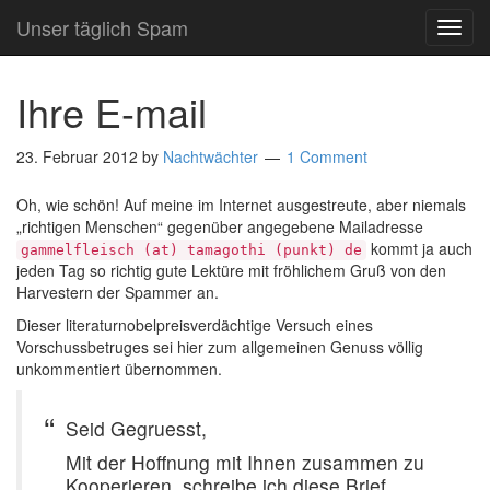
Unser täglich Spam
TOG
NAVI
Ihre E-mail
23. Februar 2012
by
Nachtwächter
1 Comment
Oh, wie schön! Auf meine im Internet ausgestreute, aber niemals
„richtigen Menschen“ gegenüber angegebene Mailadresse
kommt ja auch
gammelfleisch (at) tamagothi (punkt) de
jeden Tag so richtig gute Lektüre mit fröhlichem Gruß von den
Harvestern der Spammer an.
Dieser literaturnobelpreisverdächtige Versuch eines
Vorschussbetruges sei hier zum allgemeinen Genuss völlig
unkommentiert übernommen.
Seid Gegruesst,
Mit der Hoffnung mit Ihnen zusammen zu
Kooperieren, schreibe ich diese Brief.