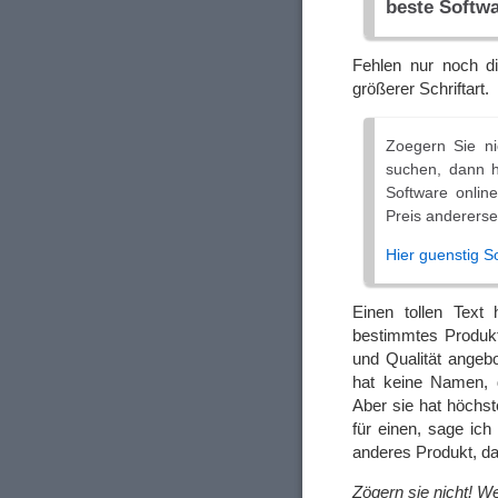
beste Softwar
Fehlen nur noch d
größerer Schriftart.
Zoegern Sie nic
suchen, dann h
Software online
Preis anderersei
Hier guenstig S
Einen tollen Text
bestimmtes Produkt
und Qualität angeb
hat keine Namen, d
Aber sie hat höchst
für einen, sage ich
anderes Produkt, das
Zögern sie nicht! W