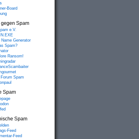
s
aner-Board
bung
s gegen Spam
spam e.V.
IN.EXE
 Name Generator
das Spam?
nator
ore Ransom!
hingradar
nceScambaiter
mgourmet
 Forum Spam
fonpaul
e Spam
epage
odon
lfed
nische Spam
lden
rags-Feed
entar-Feed