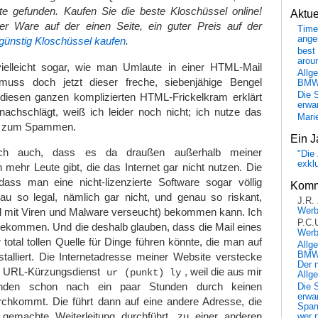
e gefunden. Kaufen Sie die beste Kloschüssel online!
Aktu
er Ware auf der einen Seite, ein guter Preis auf der
Time
ange
 günstig Kloschüssel kaufen
.
best 
arou
ielleicht sogar, wie man Umlaute in einer HTML-Mail
Allg
 muss doch jetzt dieser freche, siebenjähige Bengel
BM
Die 
 diesen ganzen komplizierten HTML-Frickelkram erklärt
erwar
achschlägt, weiß ich leider noch nicht; ich nutze das
Mari
ur zum Spammen.
Ein J
ich auch, dass es da draußen außerhalb meiner
"Die 
exkl
mehr Leute gibt, die das Internet gar nicht nutzen. Die
dass man eine nicht-lizenzierte Software sogar völlig
Komm
au so legal, nämlich gar nicht, und genau so riskant,
J.R.
el mit Viren und Malware verseucht) bekommen kann. Ich
Wer
P.C.
bekommen. Und die deshalb glauben, dass die Mail eines
Wer
otal tollen Quelle für Dinge führen könnte, die man auf
Allg
BMW 
talliert. Die Internetadresse meiner Website verstecke
Der 
dem URL-Kürzungsdienst
, weil die aus mir
ur (punkt) ly
Allg
ründen schon nach ein paar Stunden durch keinen
Die 
erwar
rchkommt. Die führt dann auf eine andere Adresse, die
Spa
 gemachte Weiterleitung durchführt, zu einer anderen
wer n