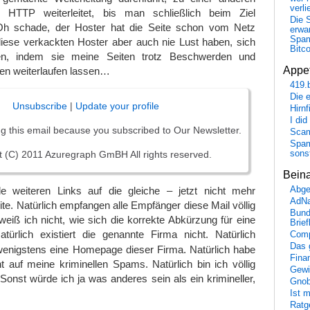
verli
 HTTP weiterleitet, bis man schließlich beim Ziel
Die 
h schade, der Hoster hat die Seite schon vom Netz
erwar
Spa
se verkackten Hoster aber auch nie Lust haben, sich
Bitc
en, indem sie meine Seiten trotz Beschwerden und
Appet
gen weiterlaufen lassen…
419.
Die 
Unsubscribe
|
Update your profile
Hirn
I did
ng this email because you subscribed to Our Newsletter.
Scam
Spam
sons
t (C) 2011 Azuregraph GmBH All rights reserved.
Bein
lle weiteren Links auf die gleiche – jetzt nicht mehr
Abge
AdN
ite. Natürlich empfangen alle Empfänger diese Mail völlig
Bund
 weiß ich nicht, wie sich die korrekte Abkürzung für eine
Brie
türlich existiert die genannte Firma nicht. Natürlich
Comp
Das 
 wenigstens eine Homepage dieser Firma. Natürlich habe
Fina
t auf meine kriminellen Spams. Natürlich bin ich völlig
Gewi
. Sonst würde ich ja was anderes sein als ein krimineller,
Gnob
Ist 
Ratge