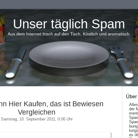
Unser täglich Spam
Aus dem Internet frisch auf den Tisch. Köstlich und aromatisch.
Über
n Hier Kaufen, das ist Bewiesen
Alle
der 
Vergleichen
men­t
Spam
Samstag, 10. September 2011, 0:06 Uhr
Spam
bung
lungs
es ü