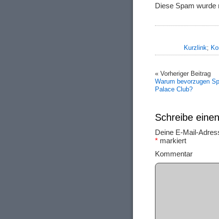
Diese Spam wurde me
Kurzlink
;
Ko
« Vorheriger Beitrag
Warum bevorzugen Spi
Palace Club?
Schreibe ein
Deine E-Mail-Adresse
*
markiert
Ko