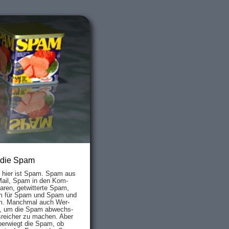
 die Spam
s hier ist Spam. Spam aus
Mail, Spam in den Kom­
aren, ge­twit­ter­te Spam,
 für Spam und Spam und
. Manch­mal auch Wer­
, um die Spam ab­wechs­
­reich­er zu mach­en. Aber
ber­wiegt die Spam, ob