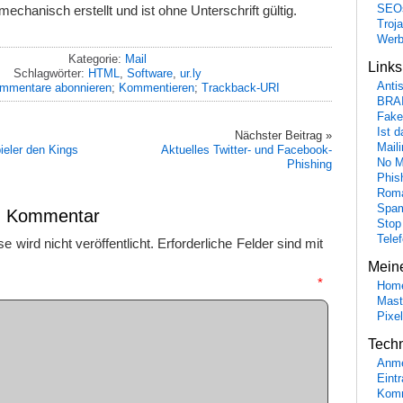
chanisch erstellt und ist ohne Unterschrift gültig.
SEO
Troj
Wer
Kategorie:
Mail
Link
Schlagwörter:
HTML
,
Software
,
ur.ly
Anti
mmentare abonnieren
;
Kommentieren
;
Trackback-URI
BRA
Fake
Ist 
Nächster Beitrag »
Maili
eler den Kings
Aktuelles Twitter- und Facebook-
No M
Phishing
Phis
Roma
Spa
en Kommentar
Stop
Tele
 wird nicht veröffentlicht.
Erforderliche Felder sind mit
Mein
mmentar
*
Hom
Mast
Pixe
Tech
Anme
Eint
Komm