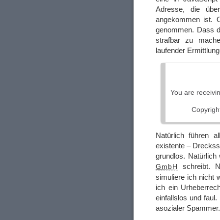
Adresse, die über
angekommen ist. O
genommen. Dass die
strafbar zu mach
laufender Ermittlun
You are receivi
Copyrigh
Natürlich führen a
existente – Dreckss
grundlos. Natürlich
schreibt. Na
GmbH
simuliere ich nicht
ich ein Urheberrech
einfallslos und faul
asozialer Spammer.