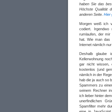
haben Sie das best
Höchste Qualität d
anderen Seite.
Hier
Morgen weiß ich v
codiert. Irgendwo
rumlaufen, der mir
hat. Wie man das n
Internet nämlich n
Deshalb glaube 
Kellerwohnung noch 
gar nicht wissen, 
kostenlos (und gen
nämlich in der Reg
hab die ja auch so 
Spammers zu einer t
seinem Rechner ins
ich lieber hinter 
unerfindlichen G
Spamfilter mehr du
eine in JavaScript