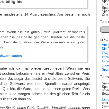
Spam
e billig hier
in Do
Spam
Spam
ie mindestens 14 Ausrufezeichen. Am besten in noch
tür­l
Gesu
ht. Wenn Sie ein gutes „Preis-Qualitaet“-Verhaeltnis
aben Sie das beste gefunden. Kaufen Sie die beste
Erklä
. Hoechste Qualitaet der Ware einerseits – ein guter
Arch
ts.
Die 
FAQ
oftware kaufen
Impr
Info
Juge
 habe ich da mal wieder geschrieben! Wenn sie ein
Spa
 suchen, bekommen sie ein Verhältnis zwischen Preis
Gesp
oten. Ja, sogar das beste! Und die beste Software. Die
iese Software, weil jeder Spamfilter darauf anspringt.
Sie 
Spen
e Qualität, die Ware, und sie hat einen guten Preis. Was
unte
 nicht. Und morgen nehme ich den gleichen Text für ein
Bette
 liest sich dann so:
Ein 
oder
(gan
enn Sie ein gutes Preis-Qualitäts-Verhältnis suchen, dann