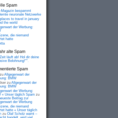
elle Spam
-Magazin bespammt
lernte neuronale Netzwerke
places to travel in january
nd the world
egenwart der Werbung:
W
Szene, die niemand
tet hatte
etta
ahr alte Spam
Zeit läuft ab! Hol dir deine
usive Belohnung!"".
entierte Spam
zu
Allgegenwart der
bung: BMW
User
zu
Allgegenwart der
bung: BMW
egenwart der Werbung:
« Unser täglich Spam
zu
neueste Beitrag zur
egenwart der Werbung
Szene, die niemand
tet hatte « Unser täglich
m
zu
Olaf Scholz warnt –
icht handelt, wird viel