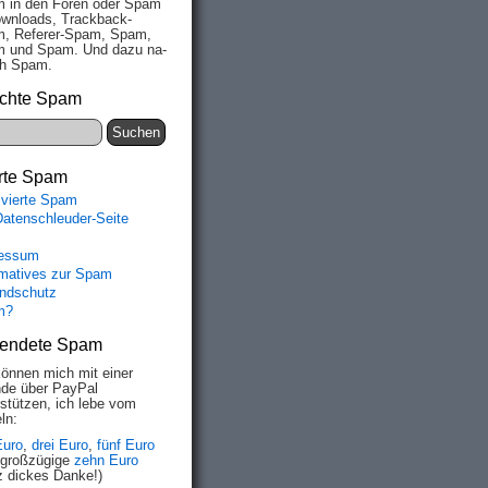
 in den Fo­ren oder Spam
wn­loads, Track­back-
, Re­fe­rer-Spam, Spam,
 und Spam. Und da­zu na­
ich Spam.
chte Spam
rte Spam
ivierte Spam
Datenschleuder-Seite
essum
rmatives zur Spam
ndschutz
m?
endete Spam
können mich mit einer
de über PayPal
rstützen, ich lebe vom
ln:
Euro
,
drei Euro
,
fünf Euro
 großzügige
zehn Euro
z dickes Danke!)