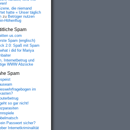
eren!
Szene, die niemand
tet hatte « Unser täglich
m
zu
Betrüger nutzen
oin-Höhenflug
itliche Spam
bitten us.com
erste Spam (englisch)
fick 2.0: Spaß mit Spam
 what i did for Mariya
baiter
, Internetbetrug und
tige WWW Abzocke
ahe Spam
speist
auseam
eswehrfragebogen im
fkasten?
uterbetrug
geht so gar nicht!
nzparasiten
nnspiele
belmatsch
mein Passwort sicher?
ber Internetkriminalität