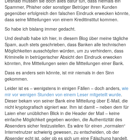
Deshalb müssen sie doch alles dafür tun, dass niemals ein
Spammer, Phisher oder sonstiger Betrüger ihren Kunden
gegenüber erfolgreich den falschen Eindruck erwecken könnte,
dass seine Mitteilungen von einem Kreditinstitut kommen.
So habe ich bislang immer gedacht.
Und deshalb habe ich hier, in diesem Blog über meine tägliche
Spam, auch stets geschrieben, dass Banken alle technischen
Möglichkeiten ausschöpfen würden, um zu verhindern, dass
Kriminelle in betrügerischer Absicht den Eindruck erwecken
könnten, ihre Mitteilungen seien die Mitteilungen einer Bank.
Dass es anders sein könnte, ist mir niemals in den Sinn
gekommen.
Leider ist es – wenigstens in einigen Fällen – doch anders,
wie
mir vor wenigen Stunden von einem Leser mitgeteilt wurde
.
Dieser bekam von seiner Bank eine Mitteilung über E-Mail, die
nicht kryptografisch signiert war. Ihm ist damit – neben dem für
Laien eher unüblichen Blick in die Header der Mail – keine
einfache Möglichkeit gegeben worden, die Authentizität des
Absenders sicher festzustellen. Es wäre für einen „normalen“
Internetnutzer schwierig gewesen, zu entscheiden, ob der
Absender echt ist, oder ob es sich um eine Fälschung handelt.