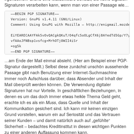
Signaturen verarbeiten kann, wenn man von einer Passage wie…
—–BEGIN PGP SIGNATURE—–

Version: GnuPG v1.4.11 (GNU/Linux)

Comment: Using GnuPG with Mozilla – http://enigmail.mozdev.
EiYEARECAAYFAk5vOvQACgkQKuT/O4qfc5oOLgCfX6j8AYedTd5Gp/Y7yQs
vfAAoJFNBsp1vsfcg+MrhOTj0WII4iSr

=sg5k

—–END PGP SIGNATURE—–
…am Ende der Mail einmal absieht. (Hier am Beispiel einer PGP-
Signatur dargestellt.) Selbst diese zunächst unschön aussehende
Passage gibt nach Benutzung einer Internet-Suchmaschine
immer noch Aufschluss darüber, dass Absender und Inhalt der
Mail überprüft werden können. Die Verwendung digitaler
Signaturen hat nur Vorteile. In geschäftlichen Beziehungen, in
denen es um das doch immer etwas heikle Thema Geld geht,
erachte ich es als ein
Muss
, dass Quelle und Inhalt der
Kommunikation gesichert sind. Ich kann mir keinen einzigen
Grund vorstellen, warum ein auf Seriosität und das Vertrauen
seiner Kunden – und damit natürlich auch auf „gefühlte“
Sicherheit – bedachtes Kreditinstitut in diesen wichtigen Punkten
zu einer anderen Auffassung kommen kann.