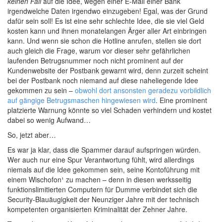
keinen Fall
auf die Idee, wegen einer E-Mail einer Bank
irgendwelche Daten irgendwo einzugeben! Egal, was der Grund
dafür sein soll! Es ist eine sehr schlechte Idee, die sie viel Geld
kosten kann und ihnen monatelangen Ärger aller Art einbringen
kann. Und wenn sie schon die Hotline anrufen, stellen sie dort
auch gleich die Frage, warum vor dieser sehr gefährlichen
laufenden Betrugsnummer noch nicht prominent auf der
Kundenwebsite der Postbank gewarnt wird, denn zurzeit scheint
bei der Postbank noch niemand auf diese naheliegende Idee
gekommen zu sein –
obwohl dort ansonsten geradezu vorbildlich
auf gängige Betrugsmaschen hingewiesen wird
. Eine prominent
platzierte Warnung könnte so viel Schaden verhindern und kostet
dabei so wenig Aufwand…
So, jetzt aber…
Es war ja klar, dass die Spammer darauf aufspringen würden.
Wer auch nur eine Spur Verantwortung fühlt, wird allerdings
niemals auf die Idee gekommen sein, seine Kontoführung mit
einem Wischofon¹ zu machen – denn in diesen werksseitig
funktionslimitierten Computern für Dumme verbindet sich die
Security-Blauäugigkeit der Neunziger Jahre mit der technisch
kompetenten organisierten Kriminalität der Zehner Jahre.