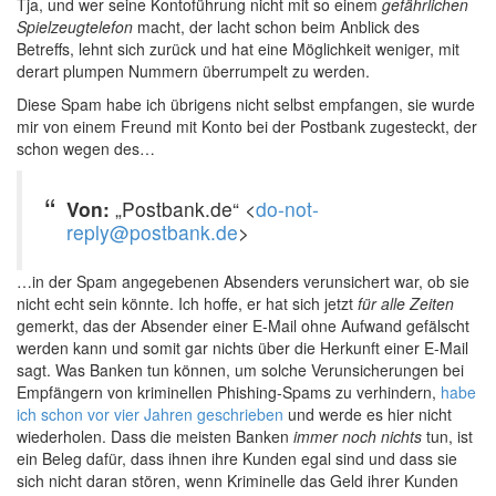
Tja, und wer seine Kontoführung nicht mit so einem
gefährlichen
Spielzeugtelefon
macht, der lacht schon beim Anblick des
Betreffs, lehnt sich zurück und hat eine Möglichkeit weniger, mit
derart plumpen Nummern überrumpelt zu werden.
Diese Spam habe ich übrigens nicht selbst empfangen, sie wurde
mir von einem Freund mit Konto bei der Postbank zugesteckt, der
schon wegen des…
Von:
„Postbank.de“ <
do-not-
reply@postbank.de
>
…in der Spam angegebenen Absenders verunsichert war, ob sie
nicht echt sein könnte. Ich hoffe, er hat sich jetzt
für alle Zeiten
gemerkt, das der Absender einer E-Mail ohne Aufwand gefälscht
werden kann und somit gar nichts über die Herkunft einer E-Mail
sagt. Was Banken tun können, um solche Verunsicherungen bei
Empfängern von kriminellen Phishing-Spams zu verhindern,
habe
ich schon vor vier Jahren geschrieben
und werde es hier nicht
wiederholen. Dass die meisten Banken
immer noch nichts
tun, ist
ein Beleg dafür, dass ihnen ihre Kunden egal sind und dass sie
sich nicht daran stören, wenn Kriminelle das Geld ihrer Kunden