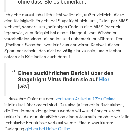
ohne dass Sie es bemerken.
Ich gehe darauf inhaltlich nicht weiter ein, außer vielleicht diese
eine Kleinigkeit: Es geht bei Stagefright nicht um „Daten per MMS
stehlen“, sondern um „beliebigen Code in eine MMS (oder ein
irgendwie, zum Beispiel bei einem Hangout, vom Wischofon
verarbeitetes Video) einbetten und unbemerkt ausführen“. Der
„Postbank Sicherheitszentale“ aus der wirren Kopfwelt dieser
Spammer scheint das nicht so völlig klar zu sein, und offenbar
setzen die Kriminellen auch darauf…
Einen ausführlichen Bericht über den
Stagefright Virus finden sie auf
Hier
[
sic!
]
…dass ihre Opfer mit dem
verlinkten Artikel auf Zeit Online
intellektuell überfordert sind. Das sind ja immerhin Buchstaben,
die Text formen, der gelesen werden will – und übrigens recht
unklar ist, da er mutmaßlich von einem Journalisten ohne vertiefte
technische Kenntnisse verfasst wurde. Eine etwas klarere
Darlegung
gibt es bei Heise Online
.