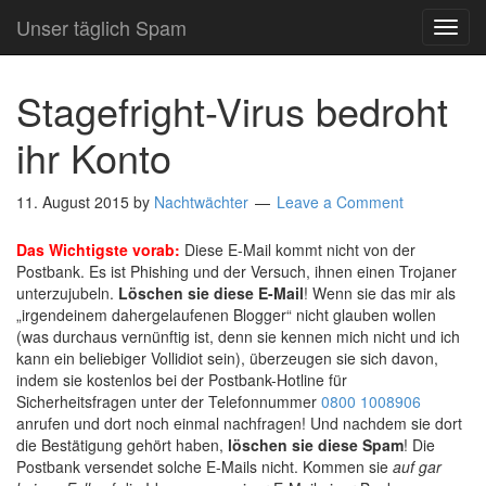
Unser täglich Spam
TOG
NAVI
Stagefright-Virus bedroht
ihr Konto
11. August 2015
by
Nachtwächter
Leave a Comment
Das Wichtigste vorab:
Diese E-Mail kommt nicht von der
Postbank. Es ist Phishing und der Versuch, ihnen einen Trojaner
unterzujubeln.
Löschen sie diese E-Mail
! Wenn sie das mir als
„irgendeinem dahergelaufenen Blogger“ nicht glauben wollen
(was durchaus vernünftig ist, denn sie kennen mich nicht und ich
kann ein beliebiger Vollidiot sein), überzeugen sie sich davon,
indem sie kostenlos bei der Postbank-Hotline für
Sicherheitsfragen unter der Telefonnummer
0800 1008906
anrufen und dort noch einmal nachfragen! Und nachdem sie dort
die Bestätigung gehört haben,
löschen sie diese Spam
! Die
Postbank versendet solche E-Mails nicht. Kommen sie
auf gar