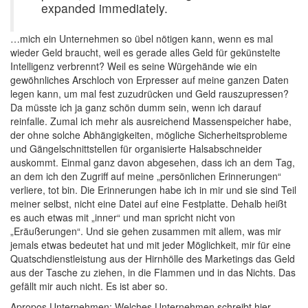
expanded immediately.
…mich ein Unternehmen so übel nötigen kann, wenn es mal
wieder Geld braucht, weil es gerade alles Geld für gekünstelte
Intelligenz verbrennt? Weil es seine Würgehände wie ein
gewöhnliches Arschloch von Erpresser auf meine ganzen Daten
legen kann, um mal fest zuzudrücken und Geld rauszupressen?
Da müsste ich ja ganz schön dumm sein, wenn ich darauf
reinfalle. Zumal ich mehr als ausreichend Massenspeicher habe,
der ohne solche Abhängigkeiten, mögliche Sicherheitsprobleme
und Gängelschnittstellen für organisierte Halsabschneider
auskommt. Einmal ganz davon abgesehen, dass ich an dem Tag,
an dem ich den Zugriff auf meine „persönlichen Erinnerungen“
verliere, tot bin. Die Erinnerungen habe ich in mir und sie sind Teil
meiner selbst, nicht eine Datei auf eine Festplatte. Dehalb heißt
es auch etwas mit „inner“ und man spricht nicht von
„Eräußerungen“. Und sie gehen zusammen mit allem, was mir
jemals etwas bedeutet hat und mit jeder Möglichkeit, mir für eine
Quatschdienstleistung aus der Hirnhölle des Marketings das Geld
aus der Tasche zu ziehen, in die Flammen und in das Nichts. Das
gefällt mir auch nicht. Es ist aber so.
Apropos Unternehmen: Welches Unternehmen schreibt hier