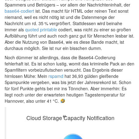
Spammers und Betrügers – vor allem der Nachrichteninhalt, der
base64-codiert
ist. Das macht für HTML oder reinen Text sonst
niemand, weil es nicht nötig ist und die Datenmenge der
Nachricht um rd. 35 % vergrößert. Stattdessen wird beinahe
immer als
quoted printable
codiert, was nicht zu einer so großen
Aufblähung führt und auch noch ganz gut für Menschen lesbar ist.
Aber die Nutzung von Base64, wie es diese Bande macht, ist
durchaus möglich. Sie ist nur ein bisschen dumm.
Noch dümmer ist allerdings, dass die Base64-Codierung
fehlerhaft ist. Es ist schon lustig, womit das kriminelle Pack an den
Spamfiltern vorbeizuflutschen versucht. Das Ergebnis dieser
hirnlosen Mühe: Mein
rspamd
hat 36,93 gülden gleißende
Spampunkte vergeben, was bis jetzt der Jahresrekord ist. Schon
für fünf Punkte gehts bei mir ins Tönnchen. Aber immerhin: Es
liegt noch unter der erwarteten heutigen Tagestemperatur für
Hannover, also unter 41 °C.
Cloud Storage Capacity Notification