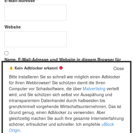
E-Mail-Adresse
*
Website
Name, E-Mail-Adresse und Website in diesem Browser für
meinen nächsten Kommentar speichern.
Kein Adblocker erkannt
Close
Bitte installieren Sie so schnell wie möglich einen Adblocker
für ihren Webbrowser! Sie schützen damit die Ihren
Computer vor Schadsoftware, die über
Malvertising
verteilt
wird, und Sie schützen sich selbst vor Ausspähung und
intransparentem Datenhandel durch halbseiden bis
grenzkriminell vorgehende Wirtschaftsunternehmen. Das ist
Grund genug, einen Adblocker zu verwenden. Aber
Copyright © 2026 Unser täglich Spam.
gleichzeitig machen Sie auch Ihre gesamte Interneterfahrung
Mobile
WordPress Theme by themehall.com
schöner, erfreulicher und schneller. Ich empfehle
uBlock
Origin
.