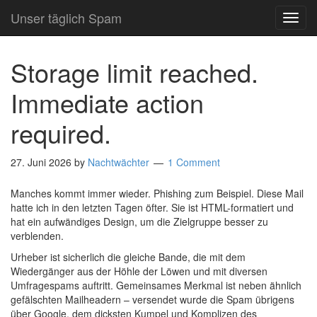
Unser täglich Spam
TOG
NAVI
Storage limit reached.
Immediate action
required.
27. Juni 2026
by
Nachtwächter
1 Comment
Manches kommt immer wieder. Phishing zum Beispiel. Diese Mail
hatte ich in den letzten Tagen öfter. Sie ist HTML-formatiert und
hat ein aufwändiges Design, um die Zielgruppe besser zu
verblenden.
Urheber ist sicherlich die gleiche Bande, die mit dem
Wiedergänger aus der Höhle der Löwen und mit diversen
Umfragespams auftritt. Gemeinsames Merkmal ist neben ähnlich
gefälschten Mailheadern – versendet wurde die Spam übrigens
über Google, dem dicksten Kumpel und Komplizen des