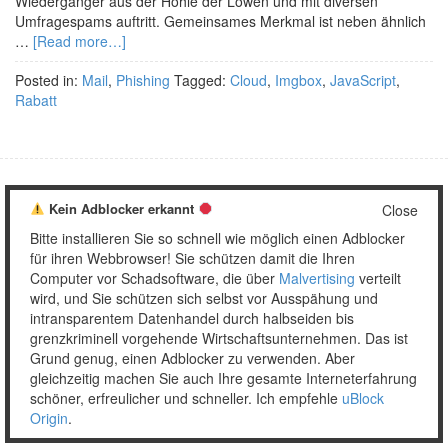
Wiedergänger aus der Höhle der Löwen und mit diversen
Umfragespams auftritt. Gemeinsames Merkmal ist neben ähnlich
…
[Read more…]
Posted in:
Mail
,
Phishing
Tagged:
Cloud
,
Imgbox
,
JavaScript
,
Rabatt
Kein Adblocker erkannt
Copyright © 2026 Unser täglich Spam.
Close
Mobile
WordPress Theme by themehall.com
Bitte installieren Sie so schnell wie möglich einen Adblocker
für ihren Webbrowser! Sie schützen damit die Ihren
Computer vor Schadsoftware, die über
Malvertising
verteilt
wird, und Sie schützen sich selbst vor Ausspähung und
intransparentem Datenhandel durch halbseiden bis
grenzkriminell vorgehende Wirtschaftsunternehmen. Das ist
Grund genug, einen Adblocker zu verwenden. Aber
gleichzeitig machen Sie auch Ihre gesamte Interneterfahrung
schöner, erfreulicher und schneller. Ich empfehle
uBlock
Origin
.