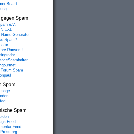
aner-Board
bung
s gegen Spam
spam e.V.
IN.EXE
 Name Generator
das Spam?
nator
ore Ransom!
hingradar
nceScambaiter
mgourmet
 Forum Spam
fonpaul
e Spam
epage
odon
lfed
nische Spam
lden
rags-Feed
entar-Feed
Press.org