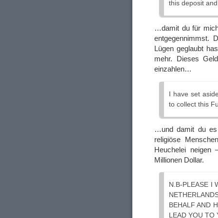
this deposit and
…damit du für mich
entgegennimmst. Di
Lügen geglaubt has
mehr. Dieses Geld 
einzahlen…
I have set asid
to collect this 
…und damit du es 
religiöse Menschen
Heuchelei neigen –
Millionen Dollar.
N.B-PLEASE I
NETHERLAND
BEHALF AND H
LEAD YOU TO 