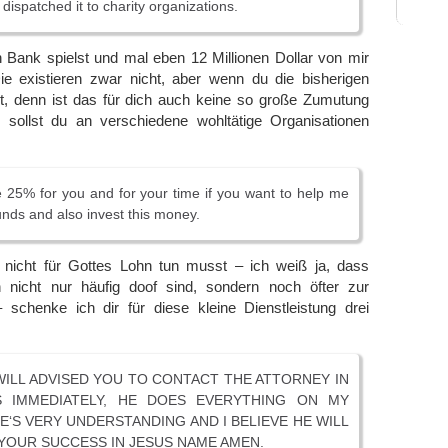
 dispatched it to charity organizations.
 Bank spielst und mal eben 12 Millionen Dollar von mir
e existieren zwar nicht, aber wenn du die bisherigen
t, denn ist das für dich auch keine so große Zumutung
sollst du an verschiedene wohltätige Organisationen
e 25% for you and for your time if you want to help me
Funds and also invest this money.
nicht für Gottes Lohn tun musst – ich weiß ja, dass
 nicht nur häufig doof sind, sondern noch öfter zur
 schenke ich dir für diese kleine Dienstleistung drei
 WILL ADVISED YOU TO CONTACT THE ATTORNEY IN
S IMMEDIATELY, HE DOES EVERYTHING ON MY
E‘S VERY UNDERSTANDING AND I BELIEVE HE WILL
YOUR SUCCESS IN JESUS NAME AMEN.