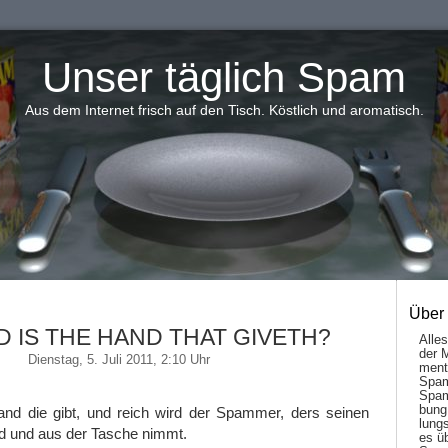
Unser täglich Spam
Aus dem Internet frisch auf den Tisch. Köstlich und aromatisch.
Über
 IS THE HAND THAT GIVETH?
Alle
der 
Dienstag, 5. Juli 2011, 2:10 Uhr
men­t
Spam
Spam
bung
and die gibt, und reich wird der Spammer, ders seinen
lungs
d und aus der Tasche nimmt.
es ü