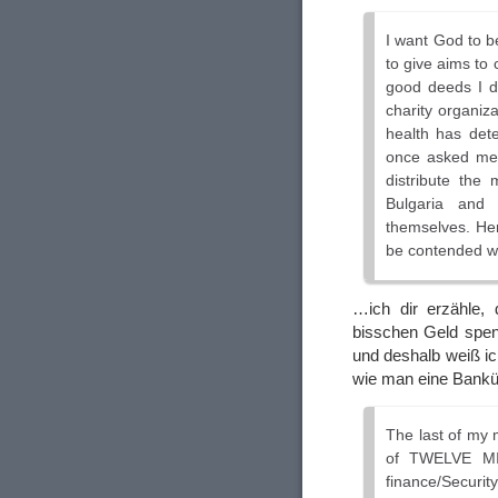
I want God to b
to give aims to 
good deeds I d
charity organiz
health has dete
once asked mem
distribute the
Bulgaria and
themselves. Hen
be contended wit
…ich dir erzähle,
bisschen Geld spend
und deshalb weiß ic
wie man eine Bankü
The last of my 
of TWELVE MI
finance/Securit