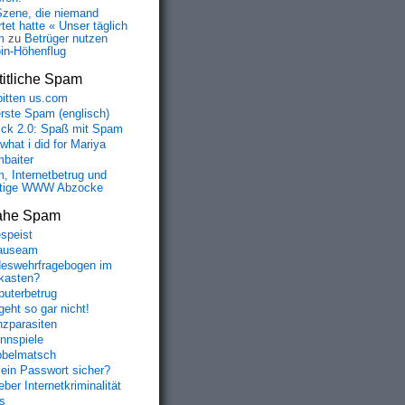
Szene, die niemand
tet hatte « Unser täglich
m
zu
Betrüger nutzen
oin-Höhenflug
itliche Spam
bitten us.com
erste Spam (englisch)
fick 2.0: Spaß mit Spam
 what i did for Mariya
baiter
, Internetbetrug und
tige WWW Abzocke
ahe Spam
speist
auseam
eswehrfragebogen im
fkasten?
uterbetrug
geht so gar nicht!
nzparasiten
nnspiele
belmatsch
mein Passwort sicher?
ber Internetkriminalität
s