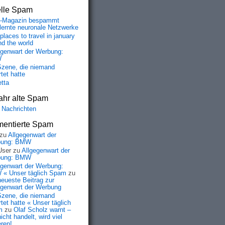
elle Spam
-Magazin bespammt
lernte neuronale Netzwerke
places to travel in january
nd the world
egenwart der Werbung:
W
Szene, die niemand
tet hatte
etta
ahr alte Spam
 Nachrichten
entierte Spam
zu
Allgegenwart der
bung: BMW
User
zu
Allgegenwart der
bung: BMW
egenwart der Werbung:
« Unser täglich Spam
zu
neueste Beitrag zur
egenwart der Werbung
Szene, die niemand
tet hatte « Unser täglich
m
zu
Olaf Scholz warnt –
icht handelt, wird viel
eren!