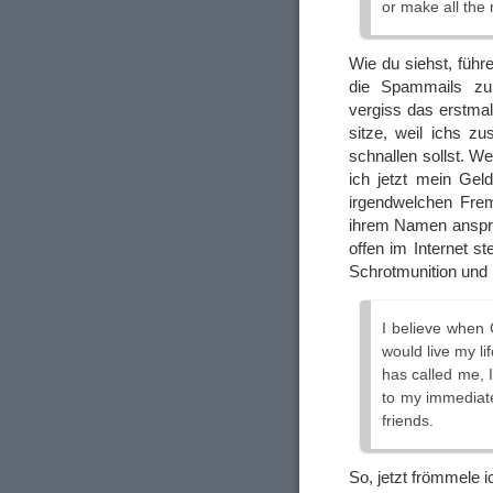
or make all the
Wie du siehst, führ
die Spammails zum
vergiss das erstmal
sitze, weil ichs z
schnallen sollst. W
ich jetzt mein Gel
irgendwelchen Frem
ihrem Namen anspre
offen im Internet s
Schrotmunition und 
I believe when 
would live my li
has called me, 
to my immediat
friends.
So, jetzt frömmele 