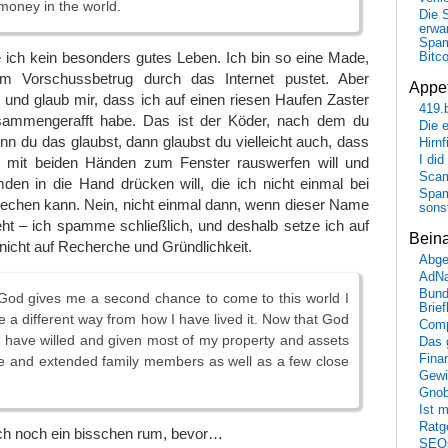
 money in the world.
Die 
erwar
Spa
e ich kein besonders gutes Leben. Ich bin so eine Made,
Bitc
 Vorschussbetrug durch das Internet pustet. Aber
Appet
 und glaub mir, dass ich auf einen riesen Haufen Zaster
419.
usammengerafft habe. Das ist der Köder, nach dem du
Die 
enn du das glaubst, dann glaubst du vielleicht auch, dass
Hirn
I did
d mit beiden Händen zum Fenster rauswerfen will und
Scam
den in die Hand drücken will, die ich nicht einmal bei
Spam
chen kann. Nein, nicht einmal dann, wenn dieser Name
sons
teht – ich spamme schließlich, und deshalb setze ich auf
Bein
nicht auf Recherche und Gründlichkeit.
Abge
AdN
Bund
God gives me a second chance to come to this world I
Brie
fe a different way from how I have lived it. Now that God
Comp
I have willed and given most of my property and assets
Das 
Fina
e and extended family members as well as a few close
Gewi
Gnob
Ist 
Ratge
ich noch ein bisschen rum, bevor…
SEO