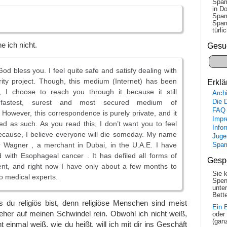
Spam
in Do
Spam
Spam
tür­l
 ich nicht.
Gesu
d bless you. I feel quite safe and satisfy dealing with
rity project. Though, this medium (Internet) has been
Erklä
, I choose to reach you through it because it still
Arch
Die 
fastest, surest and most secured medium of
FAQ
However, this correspondence is purely private, and it
Impr
ed as such. As you read this, I don’t want you to feel
Info
ecause, I believe everyone will die someday. My name
Juge
r Wagner , a merchant in Dubai, in the U.A.E. I have
Spa
with Esophageal cancer . It has defiled all forms of
Gesp
ent, and right now I have only about a few months to
Sie 
to medical experts.
Spen
unte
Bette
s du religiös bist, denn religiöse Menschen sind meist
Ein 
eher auf meinen Schwindel rein. Obwohl ich nicht weiß,
oder
(gan
t einmal weiß, wie du heißt, will ich mit dir ins Geschäft