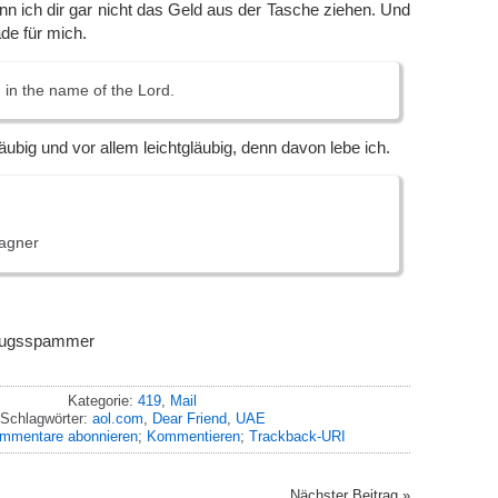
nn ich dir gar nicht das Geld aus der Tasche ziehen. Und
de für mich.
in the name of the Lord.
gläubig und vor allem leichtgläubig, denn davon lebe ich.
Wagner
trugsspammer
Kategorie:
419
,
Mail
Schlagwörter:
aol.com
,
Dear Friend
,
UAE
mmentare abonnieren
;
Kommentieren
;
Trackback-URI
Nächster Beitrag »