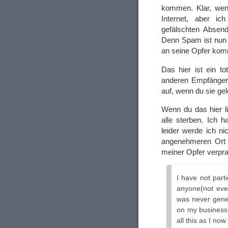
kommen. Klar, wenn
Internet, aber ic
gefälschten Absen
Denn Spam ist nun e
an seine Opfer kom
Das hier ist ein to
anderen Empfängern
auf, wenn du sie ge
Wenn du das hier l
alle sterben. Ich
leider werde ich n
angenehmeren Ort 
meiner Opfer verpr
I have not parti
anyone(not eve
was never gener
on my business 
all this as I no