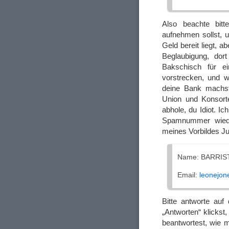
Also beachte bitt
aufnehmen sollst, u
Geld bereit liegt, a
Beglaubigung, dor
Bakschisch für e
vorstrecken, und w
deine Bank machs
Union und Konsort
abhole, du Idiot. I
Spamnummer wied
meines Vorbildes Ju
Name: BARRIS
Email:
leonejon
Bitte antworte auf
„Antworten“ klickst
beantwortest, wie m