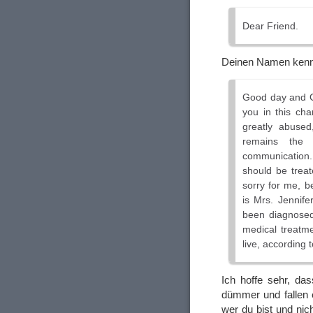
Dear Friend.
Deinen Namen kenne
Good day and Go
you in this cha
greatly abused
remains the 
communication. 
should be treat
sorry for me, b
is Mrs. Jennife
been diagnosed 
medical treatm
live, according 
Ich hoffe sehr, das
dümmer und fallen 
wer du bist und nich