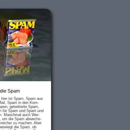
 die Spam
s hier ist Spam. Spam aus
Mail, Spam in den Kom­
aren, ge­twit­ter­te Spam,
 für Spam und Spam und
. Manch­mal auch Wer­
, um die Spam ab­wechs­
­reich­er zu mach­en. Aber
ber­wiegt die Spam, ob