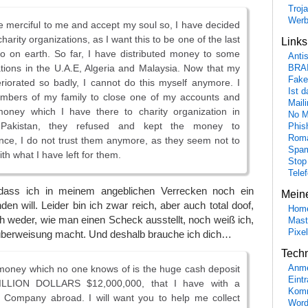
Troj
Wer
e merciful to me and accept my soul so, I have decided
charity organizations, as I want this to be one of the last
Link
o on earth. So far, I have distributed money to some
Anti
ations in the U.A.E, Algeria and Malaysia. Now that my
BRA
Fake
riorated so badly, I cannot do this myself anymore. I
Ist 
bers of my family to close one of my accounts and
Maili
 money which I have there to charity organization in
No M
 Pakistan, they refused and kept the money to
Phis
Roma
ce, I do not trust them anymore, as they seem not to
Spa
h what I have left for them.
Stop
Tele
 dass ich in meinem angeblichen Verrecken noch ein
Mein
en will. Leider bin ich zwar reich, aber auch total doof,
Hom
h weder, wie man einen Scheck ausstellt, noch weiß ich,
Mast
Pixe
berweisung macht. Und deshalb brauche ich dich…
Tech
money which no one knows of is the huge cash deposit
Anme
Eint
LLION DOLLARS $12,000,000, that I have with a
Komm
y Company abroad. I will want you to help me collect
Word