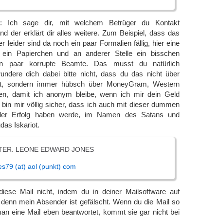
e: Ich sage dir, mit welchem Betrüger du Kontakt
nd der erklärt dir alles weitere. Zum Beispiel, dass das
ber leider sind da noch ein paar Formalien fällig, hier eine
t ein Papierchen und an anderer Stelle ein bisschen
in paar korrupte Beamte. Das musst du natürlich
undere dich dabei bitte nicht, dass du das nicht über
t, sondern immer hübsch über MoneyGram, Western
en, damit ich anonym bleibe, wenn ich mir dein Geld
ch bin mir völlig sicher, dass ich auch mit dieser dummen
er Erfolg haben werde, im Namen des Satans und
das Iskariot.
TER. LEONE EDWARD JONES
es79 (at) aol (punkt) com
 diese Mail nicht, indem du in deiner Mailsoftware auf
, denn mein Absender ist gefälscht. Wenn du die Mail so
an eine Mail eben beantwortet, kommt sie gar nicht bei