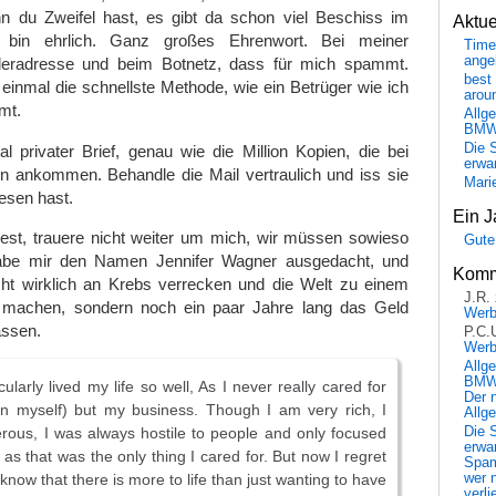
 du Zweifel hast, es gibt da schon viel Beschiss im
Aktu
h bin ehrlich. Ganz großes Ehrenwort. Bei meiner
Time
ange
deradresse und beim Botnetz, dass für mich spammt.
best 
inmal die schnellste Methode, wie ein Betrüger wie ich
arou
mt.
Allg
BM
Die 
tal privater Brief, genau wie die Million Kopien, die bei
erwar
 ankommen. Behandle die Mail vertraulich und iss sie
Mari
lesen hast.
Ein J
iest, trauere nicht weiter um mich, wir müssen sowieso
Gute
 habe mir den Namen Jennifer Wagner ausgedacht, und
Komm
icht wirklich an Krebs verrecken und die Welt zu einem
J.R.
machen, sondern noch ein paar Jahre lang das Geld
Wer
assen.
P.C.
Wer
Allg
BMW 
cularly lived my life so well, As I never really cared for
Der 
n myself) but my business. Though I am very rich, I
Allg
Die 
ous, I was always hostile to people and only focused
erwar
as that was the only thing I cared for. But now I regret
Spa
wer n
w know that there is more to life than just wanting to have
verli