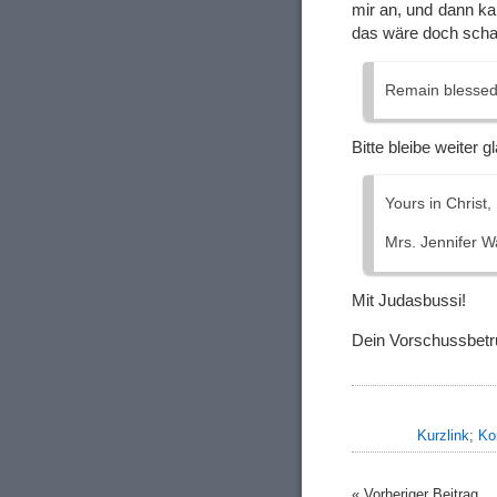
mir an, und dann ka
das wäre doch scha
Remain blessed 
Bitte bleibe weiter 
Yours in Christ,
Mrs. Jennifer 
Mit Judasbussi!
Dein Vorschussbe
Kurzlink
;
Ko
« Vorheriger Beitrag