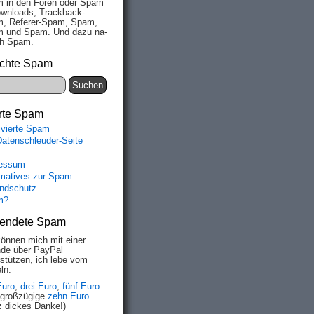
 in den Fo­ren oder Spam
wn­loads, Track­back-
, Re­fe­rer-Spam, Spam,
 und Spam. Und da­zu na­
ich Spam.
chte Spam
rte Spam
ivierte Spam
Datenschleuder-Seite
essum
rmatives zur Spam
ndschutz
m?
endete Spam
können mich mit einer
de über PayPal
rstützen, ich lebe vom
ln:
Euro
,
drei Euro
,
fünf Euro
 großzügige
zehn Euro
z dickes Danke!)