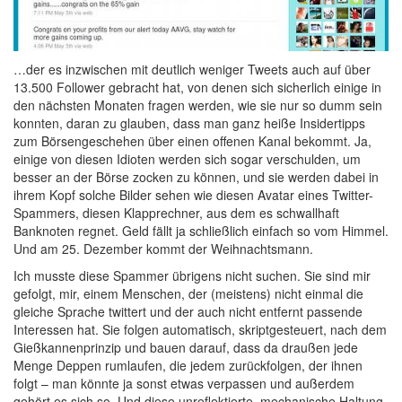
…der es inzwischen mit deutlich weniger Tweets auch auf über
13.500 Follower gebracht hat, von denen sich sicherlich einige in
den nächsten Monaten fragen werden, wie sie nur so dumm sein
konnten, daran zu glauben, dass man ganz heiße Insidertipps
zum Börsengeschehen über einen offenen Kanal bekommt. Ja,
einige von diesen Idioten werden sich sogar verschulden, um
besser an der Börse zocken zu können, und sie werden dabei in
ihrem Kopf solche Bilder sehen wie diesen Avatar eines Twitter-
Spammers, diesen Klapprechner, aus dem es schwallhaft
Banknoten regnet. Geld fällt ja schließlich einfach so vom Himmel.
Und am 25. Dezember kommt der Weihnachtsmann.
Ich musste diese Spammer übrigens nicht suchen. Sie sind mir
gefolgt, mir, einem Menschen, der (meistens) nicht einmal die
gleiche Sprache twittert und der auch nicht entfernt passende
Interessen hat. Sie folgen automatisch, skriptgesteuert, nach dem
Gießkannenprinzip und bauen darauf, dass da draußen jede
Menge Deppen rumlaufen, die jedem zurückfolgen, der ihnen
folgt – man könnte ja sonst etwas verpassen und außerdem
gehört es sich so. Und diese unreflektierte, mechanische Haltung