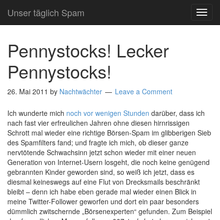
Unser täglich Spam
TOG
NAVI
Pennystocks! Lecker
Pennystocks!
26. Mai 2011
by
Nachtwächter
Leave a Comment
Ich wunderte mich
noch vor wenigen Stunden
darüber, dass ich
nach fast vier erfreulichen Jahren ohne diesen hirnrissigen
Schrott mal wieder eine richtige Börsen-Spam im glibberigen Sieb
des Spamfilters fand; und fragte ich mich, ob dieser ganze
nervtötende Schwachsinn jetzt schon wieder mit einer neuen
Generation von Internet-Usern losgeht, die noch keine genügend
gebrannten Kinder geworden sind, so weiß ich jetzt, dass es
diesmal keineswegs auf eine Flut von Drecksmails beschränkt
bleibt – denn ich habe eben gerade mal wieder einen Blick in
meine Twitter-Follower geworfen und dort ein paar besonders
dümmlich zwitschernde „Börsenexperten“ gefunden. Zum Beispiel