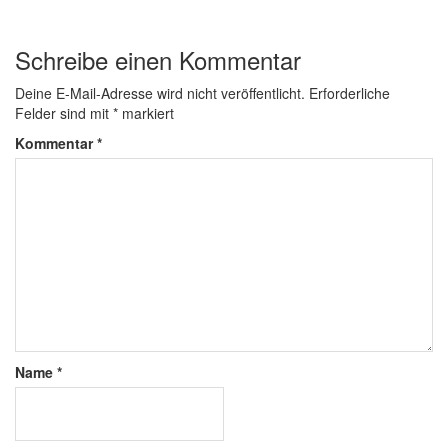
Schreibe einen Kommentar
Deine E-Mail-Adresse wird nicht veröffentlicht.
Erforderliche
Felder sind mit
*
markiert
Kommentar
*
Name
*