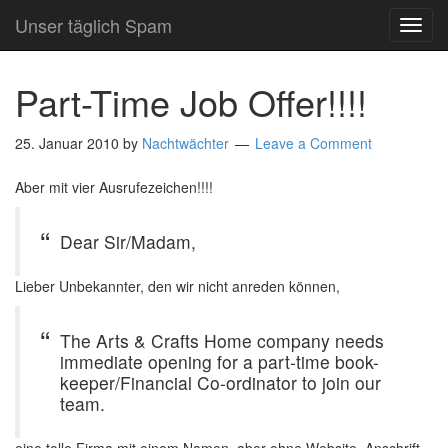
Unser täglich Spam
TOG
NAVI
Part-Time Job Offer!!!!
25. Januar 2010
by
Nachtwächter
Leave a Comment
Aber mit vier Ausrufezeichen!!!!
Dear Sir/Madam,
Lieber Unbekannter, den wir nicht anreden können,
The Arts & Crafts Home company needs
immediate opening for a part-time book-
keeper/Financial Co-ordinator to join our
team.