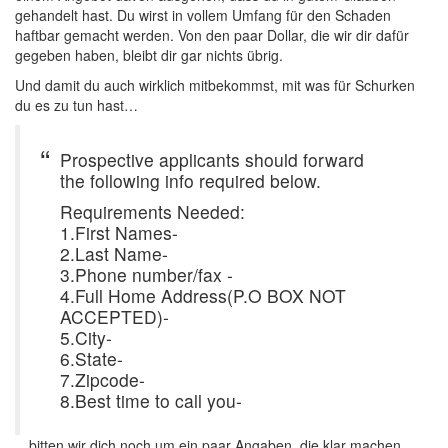
gehandelt hast. Du wirst in vollem Umfang für den Schaden
haftbar gemacht werden. Von den paar Dollar, die wir dir dafür
gegeben haben, bleibt dir gar nichts übrig.
Und damit du auch wirklich mitbekommst, mit was für Schurken
du es zu tun hast…
Prospective applicants should forward
the following info required below.
Requirements Needed:
1.First Names-
2.Last Name-
3.Phone number/fax -
4.Full Home Address(P.O BOX NOT
ACCEPTED)-
5.City-
6.State-
7.Zipcode-
8.Best time to call you-
…bitten wir dich noch um ein paar Angaben, die klar machen,