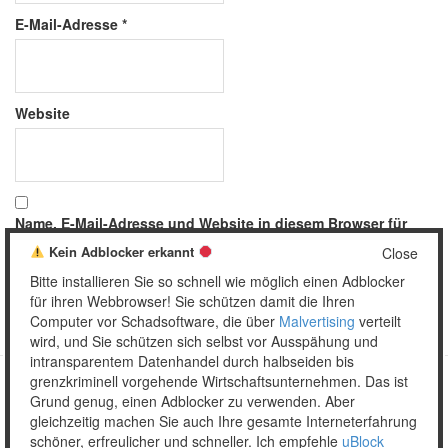
E-Mail-Adresse
*
Website
Name, E-Mail-Adresse und Website in diesem Browser für
meinen nächsten Kommentar speichern.
Kein Adblocker erkannt
Close
Bitte installieren Sie so schnell wie möglich einen Adblocker
für ihren Webbrowser! Sie schützen damit die Ihren
Computer vor Schadsoftware, die über
Malvertising
verteilt
wird, und Sie schützen sich selbst vor Ausspähung und
intransparentem Datenhandel durch halbseiden bis
grenzkriminell vorgehende Wirtschaftsunternehmen. Das ist
Grund genug, einen Adblocker zu verwenden. Aber
Copyright © 2026 Unser täglich Spam.
gleichzeitig machen Sie auch Ihre gesamte Interneterfahrung
Mobile
WordPress Theme by themehall.com
schöner, erfreulicher und schneller. Ich empfehle
uBlock