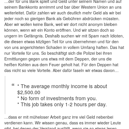
…der für uns Bank spielt und Geld unter seinem Namen und auf
seinem Bankkonto annimmt und bar über Western Union an uns
weiterleitet. Dafür zahlen wir auch deutlich mehr Geld als wir bei
jeder noch so gierigen Bank als Gebühren abdrücken müssten.
Aber wir wollen keine Bank, weil wir dort nicht anonym bleiben
können, wenn wir ein Konto eröffnen. Und wir sitzen doch so
ungern im Gefängnis. Deshalb suchen wir mit Spam nach Idioten,
die diesen etwas kitzligen Teil für uns übernehmen und für den
von uns angerichteten Schaden in vollem Umfang haften. Das hat
nur Vorteile für uns. So beschäftigt sich die Polizei bei ihren
Ermittlungen gegen uns etwa mit dem Deppen, der uns die
heißen Kohlen aus dem Feuer geholt hat. Für den Deppen hat
das nicht so viele Vorteile. Aber dafür faseln wir etwas davon…
* The average monthly income is about
$2,500.00
* No form of investments from you.
* This job takes only 1-2 hours per day.
…dass er mit müheloser Arbeit ganz irre viel Geld nebenbei
verdienen kann. Wir wissen genau, dass es immer wieder Leute
gibt, bei denen der Verstand ausfällt, wenn sie so etwas lesen