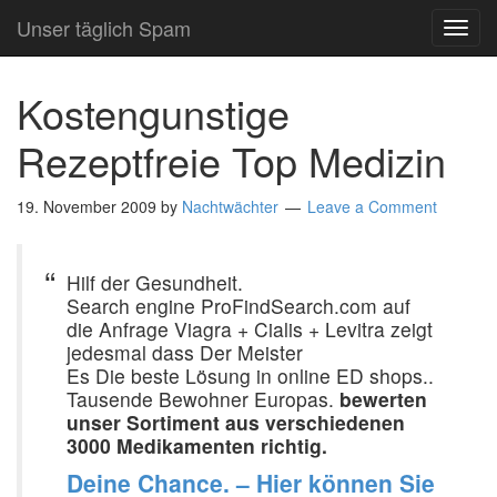
Unser täglich Spam
TOG
NAVI
Kostengunstige
Rezeptfreie Top Medizin
19. November 2009
by
Nachtwächter
Leave a Comment
Hilf der Gesundheit.
Search engine ProFindSearch.com auf
die Anfrage Viagra + Cialis + Levitra zeigt
jedesmal dass Der Meister
Es Die beste Lösung in online ED shops..
Tausende Bewohner Europas.
bewerten
unser Sortiment aus verschiedenen
3000 Medikamenten richtig.
Deine Chance. – Hier können Sie