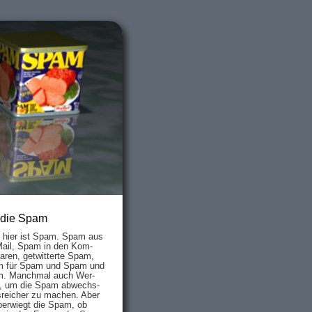
 die Spam
s hier ist Spam. Spam aus
Mail, Spam in den Kom­
aren, ge­twit­ter­te Spam,
 für Spam und Spam und
. Manch­mal auch Wer­
, um die Spam ab­wechs­
­reich­er zu mach­en. Aber
ber­wiegt die Spam, ob