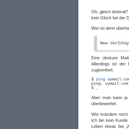
Oh, gleich dreimal?
kein Glück bei der 
Wer ist denn überh
Von:
Viel Erfol
Eine obskure Mail
Allerdings ist de
zugeordnet:
$ 
ping
 uymail.com
ping: uymail.com
Aber man kann ja a
überbewertet.
Wer trotzdem noch 
Ich bin kein Kunde
Leben etwas bei „K