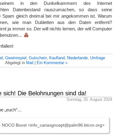
seinem in den Dunkelkammern des Internet
hten Datenbestand rauszumachen, so dass seine
ale Spam gleich dreimal bei mir angekommen ist. Warum
ernen, wie man Dubletten aus den Daten entfernt?
rnt ja immer so. Der will nichts lernen, der will Computer
 benutzen…
nfallen!
ud
,
Gewinnspiel
,
Gutschein
,
Kaufland
,
Niederlande
,
Umfrage
Abgelegt in
Mail
|
Ein Kommentar »
e sich! Die Belohnungen sind da!
Sonntag, 25. August 2024
be „euch“…
– NOCO Boost <info_canaxgncept@palm96.btcvn.org>