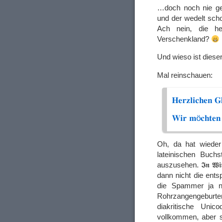
…doch noch nie ges
und der wedelt sch
Ach nein, die h
Verschenkland?
Und wieso ist diese
Mal reinschauen:
𝐇𝐞𝐫𝐳𝐥𝐢𝐜𝐡𝐞𝐧 𝐆
𝐖𝐢𝐫 𝐦ö𝐜𝐡𝐭𝐞𝐧 
Oh, da hat wieder
lateinischen Buch
auszusehen. 𝕴𝖓 𝖂𝖎𝖗𝖐𝖑
dann nicht die ents
die Spammer ja nä
Rohrzangengeburte
diakritische Uni
vollkommen, aber 