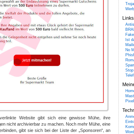
Troj
Wer
Link
Anti
BRA
Fake
Ist 
Maili
No M
Phis
Roma
Spa
Stop
Tele
Mein
Hom
Mast
Pixe
Tech
Anme
erlinkte Website gibt sich eine gewisse Mühe, ihre
Eint
en nicht archivierbar zu machen. Noch mehr Mühe, eine
Komm
erbinden, gibt sie sich bei der Liste der „Sponsoren“, an
Word