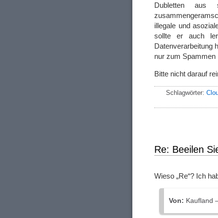
Dubletten aus 
zusammengeramsc
illegale und asozi
sollte er auch l
Datenverarbeitung hi
nur zum Spammen
Bitte nicht darauf rei
Schlagwörter:
Clo
Re: Beeilen Si
Wieso „Re“? Ich ha
Von:
Kaufland 