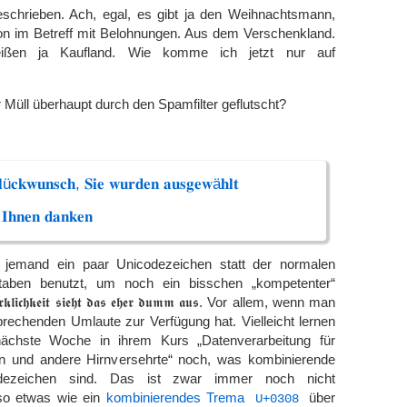
chrieben. Ach, egal, es gibt ja den Weihnachtsmann,
on im Betreff mit Belohnungen. Aus dem Verschenkland.
eißen ja Kaufland. Wie komme ich jetzt nur auf
r Müll überhaupt durch den Spamfilter geflutscht?
𝐥ü𝐜𝐤𝐰𝐮𝐧𝐬𝐜𝐡, 𝐒𝐢𝐞 𝐰𝐮𝐫𝐝𝐞𝐧 𝐚𝐮𝐬𝐠𝐞𝐰ä𝐡𝐥𝐭
𝐈𝐡𝐧𝐞𝐧 𝐝𝐚𝐧𝐤𝐞𝐧
 jemand ein paar Unicodezeichen statt der normalen
staben benutzt, um noch ein bisschen „kompetenter“
𝖎𝖈𝖍𝖐𝖊𝖎𝖙 𝖘𝖎𝖊𝖍𝖙 𝖉𝖆𝖘 𝖊𝖍𝖊𝖗 𝖉𝖚𝖒𝖒 𝖆𝖚𝖘. Vor allem, wenn man
prechenden Umlaute zur Verfügung hat. Vielleicht lernen
chste Woche in ihrem Kurs „Datenverarbeitung für
n und andere Hirnversehrte“ noch, was kombinierende
codezeichen sind. Das ist zwar immer noch nicht
so etwas wie ein
kombinierendes Trema
über
U+0308