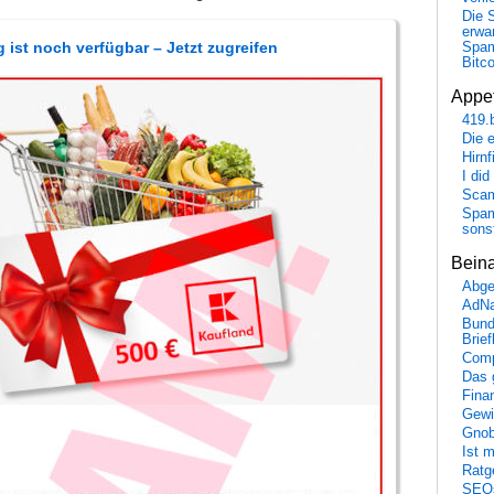
Die 
erwar
 ist noch verfügbar – Jetzt zugreifen
Spa
Bitc
Appet
419.
Die 
Hirn
I did
Scam
Spam
sons
Bein
Abge
AdN
Bund
Brie
Comp
Das 
Fina
Gewi
Gnob
Ist 
Ratge
SEO