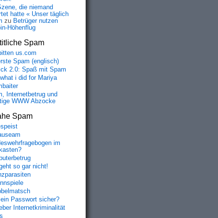
Szene, die niemand
tet hatte « Unser täglich
m
zu
Betrüger nutzen
oin-Höhenflug
itliche Spam
bitten us.com
erste Spam (englisch)
fick 2.0: Spaß mit Spam
 what i did for Mariya
baiter
, Internetbetrug und
tige WWW Abzocke
ahe Spam
speist
auseam
eswehrfragebogen im
fkasten?
uterbetrug
geht so gar nicht!
nzparasiten
nnspiele
belmatsch
mein Passwort sicher?
ber Internetkriminalität
s