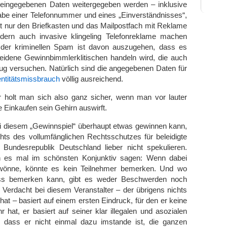
eingegebenen Daten weitergegeben werden – inklusive
abe einer Telefonnummer und eines „Einverständnisses“,
t nur den Briefkasten und das Mailpostfach mit Reklame
dern auch invasive klingeling Telefonreklame machen
 der kriminellen Spam ist davon auszugehen, dass es
eidene Gewinnbimmlerklitischen handeln wird, die auch
ug versuchen. Natürlich sind die angegebenen Daten für
entitätsmissbrauch
völlig ausreichend.
 holt man sich also ganz sicher, wenn man vor lauter
e Einkaufen sein Gehirn auswirft.
i diesem „Gewinnspiel“ überhaupt etwas gewinnen kann,
hts des vollumfänglichen Rechtsschutzes für beleidigte
 Bundesrepublik Deutschland lieber nicht spekulieren.
ch es mal im schönsten Konjunktiv sagen: Wenn dabei
önne, könnte es kein Teilnehmer bemerken. Und wo
ss bemerken kann, gibt es weder Beschwerden noch
 Verdacht bei diesem Veranstalter – der übrigens nichts
hat – basiert auf einem ersten Eindruck, für den er keine
hat, er basiert auf seiner klar illegalen und asozialen
 dass er nicht einmal dazu imstande ist, die ganzen