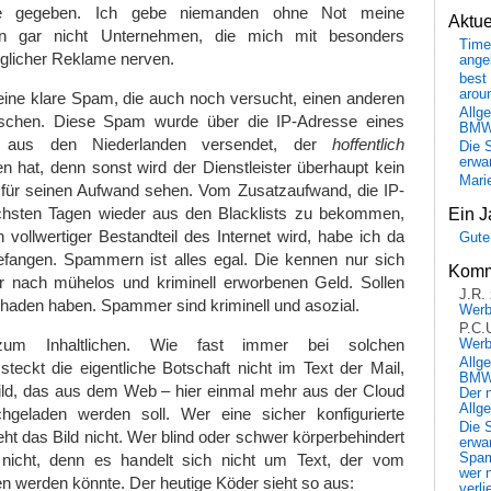
se gegeben. Ich gebe niemanden ohne Not meine
Aktu
on gar nicht Unternehmen, die mich mit besonders
Time
glicher Reklame nerven.
ange
best 
arou
 eine klare Spam, die auch noch versucht, einen anderen
Allg
schen. Diese Spam wurde über die IP-Adresse eines
BM
ers aus den Niederlanden versendet, der
hoffentlich
Die 
erwar
hat, denn sonst wird der Dienstleister überhaupt kein
Mari
 für seinen Aufwand sehen. Vom Zusatzaufwand, die IP-
chsten Tagen wieder aus den Blacklists zu bekommen,
Ein J
n vollwertiger Bestandteil des Internet wird, habe ich da
Gute
efangen. Spammern ist alles egal. Die kennen nur sich
Komm
er nach mühelos und kriminell erworbenen Geld. Sollen
J.R.
haden haben. Spammer sind kriminell und asozial.
Wer
P.C.
um Inhaltlichen. Wie fast immer bei solchen
Wer
Allg
eckt die eigentliche Botschaft nicht im Text der Mail,
BMW 
ild, das aus dem Web – hier einmal mehr aus der Cloud
Der 
Allg
geladen werden soll. Wer eine sicher konfigurierte
Die 
eht das Bild nicht. Wer blind oder schwer körperbehindert
erwar
 nicht, denn es handelt sich nicht um Text, der vom
Spa
wer n
 werden könnte. Der heutige Köder sieht so aus:
verli