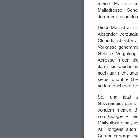
meine Mailadres
Mailadresse. Sch
dummer und aufdrin
Diese Mail ist also
Absender vorzutäü
Clouddienstleist
Vorkasse genommen 
Geld als Vergütung
Adresse in den nä
damit sie wieder ei
noch gar nicht ang
selbst und ihre Gi
andere doch den Sc
So, und jetzt z
Gewinnspielspams st
sondern in einem B
von Google – nach
Mailsoftware hat, si
ist, übrigens auch
Computer vorgelesen