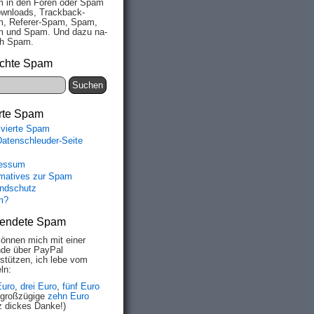
 in den Fo­ren oder Spam
wn­loads, Track­back-
, Re­fe­rer-Spam, Spam,
 und Spam. Und da­zu na­
ich Spam.
chte Spam
rte Spam
ivierte Spam
Datenschleuder-Seite
essum
rmatives zur Spam
ndschutz
m?
endete Spam
können mich mit einer
de über PayPal
rstützen, ich lebe vom
ln:
Euro
,
drei Euro
,
fünf Euro
 großzügige
zehn Euro
z dickes Danke!)