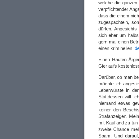
welche die ganzen 
verpflichtender Ang
dass die einem nich
zugespachteln, son
dürfen. Angesichts
sich eher um halbs
gern mal einen Betr
einen kriminellen
Id
Einen Haufen Ärger
Gier aufs kostenlos
Darüber, ob man be
möchte ich angesic
Leberwürste in der
Stattdessen will i
niemand etwas gew
keiner den Beschi
Strafanzeigen. Mein
mit Kaufland zu tun 
zweite Chance mehr 
Spam. Und darauf,