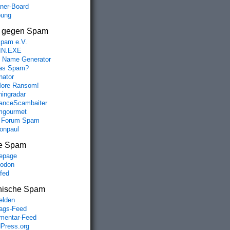
aner-Board
bung
s gegen Spam
spam e.V.
IN.EXE
 Name Generator
das Spam?
nator
ore Ransom!
hingradar
nceScambaiter
mgourmet
 Forum Spam
fonpaul
e Spam
epage
odon
lfed
nische Spam
lden
rags-Feed
entar-Feed
Press.org