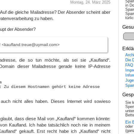
Spam
Montag, 24. März 2025
in Do
Spam
 Auf die gleiche Mailadresse? Der Absender scheint aber
Spam
tür­l
Datenverarbeitung zu haben.
Gesu
aupt der Absender?
g! <kaufland.treue@uymail.com>
Erklä
Arch
adresse, die so tun möchte, als sei sie „Kaufland“.
Die 
FAQ
r Domain dieser Mailadresse gerade keine IP-Adresse
Impr
Info
Juge


Spa
: Zu diesem Hostnamen gehört keine Adresse

Gesp
uch nicht alles haben. Dieses Internet wird sowieso
Sie 
Spen
unte
Bette
glaubt, dass diese Mail von „Kaufland“ kommen könnte:
Ein 
 von Kaufland. Ich habe tatsächlich noch nie in meinem
oder
aufland“ gekauft. Erst recht habe ich „Kaufland“ nicht
(gan