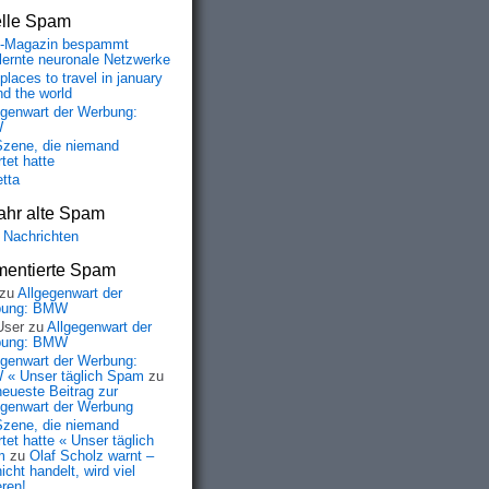
elle Spam
-Magazin bespammt
lernte neuronale Netzwerke
places to travel in january
nd the world
egenwart der Werbung:
W
Szene, die niemand
tet hatte
etta
ahr alte Spam
 Nachrichten
entierte Spam
zu
Allgegenwart der
bung: BMW
User
zu
Allgegenwart der
bung: BMW
egenwart der Werbung:
« Unser täglich Spam
zu
neueste Beitrag zur
egenwart der Werbung
Szene, die niemand
tet hatte « Unser täglich
m
zu
Olaf Scholz warnt –
icht handelt, wird viel
eren!