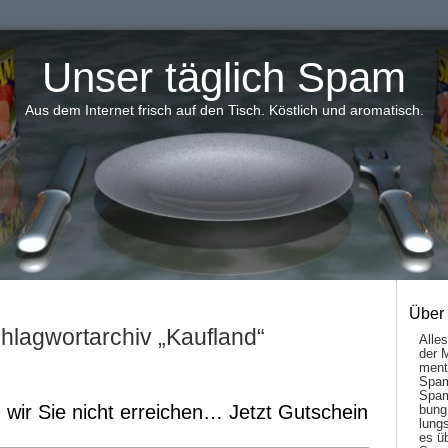
Unser täglich Spam
Aus dem Internet frisch auf den Tisch. Köstlich und aromatisch.
Über
hlagwortarchiv „Kaufland“
Alle
der 
men­t
Spam
Spam
 wir Sie nicht erreichen… Jetzt Gutschein
bung
lungs
es ü