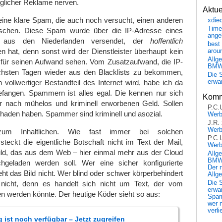
glicher Reklame nerven.
Aktu
 eine klare Spam, die auch noch versucht, einen anderen
xdie
Time
schen. Diese Spam wurde über die IP-Adresse eines
ange
ers aus den Niederlanden versendet, der
hoffentlich
best 
hat, denn sonst wird der Dienstleister überhaupt kein
arou
Allg
 für seinen Aufwand sehen. Vom Zusatzaufwand, die IP-
BM
chsten Tagen wieder aus den Blacklists zu bekommen,
Die 
n vollwertiger Bestandteil des Internet wird, habe ich da
erwar
efangen. Spammern ist alles egal. Die kennen nur sich
Komm
er nach mühelos und kriminell erworbenen Geld. Sollen
P.C.
haden haben. Spammer sind kriminell und asozial.
Wer
J.R.
Wer
um Inhaltlichen. Wie fast immer bei solchen
P.C.
eckt die eigentliche Botschaft nicht im Text der Mail,
Wer
ild, das aus dem Web – hier einmal mehr aus der Cloud
Allg
BMW 
geladen werden soll. Wer eine sicher konfigurierte
Der 
eht das Bild nicht. Wer blind oder schwer körperbehindert
Allg
 nicht, denn es handelt sich nicht um Text, der vom
Die 
erwar
 werden könnte. Der heutige Köder sieht so aus:
Spa
wer n
verli
 ist noch verfügbar – Jetzt zugreifen