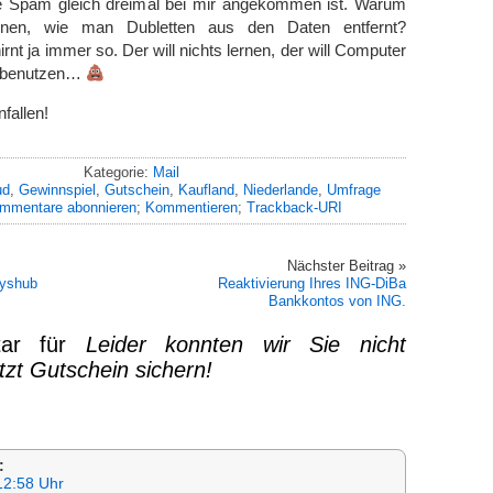
ale Spam gleich dreimal bei mir angekommen ist. Warum
ernen, wie man Dubletten aus den Daten entfernt?
rnt ja immer so. Der will nichts lernen, der will Computer
 benutzen…
nfallen!
Kategorie:
Mail
ud
,
Gewinnspiel
,
Gutschein
,
Kaufland
,
Niederlande
,
Umfrage
mmentare abonnieren
;
Kommentieren
;
Trackback-URI
Nächster Beitrag »
yshub
Reaktivierung Ihres ІNG-DiBa
Bankkontos von ІNG.
tar für
Leider konnten wir Sie nicht
zt Gutschein sichern!
:
12:58 Uhr