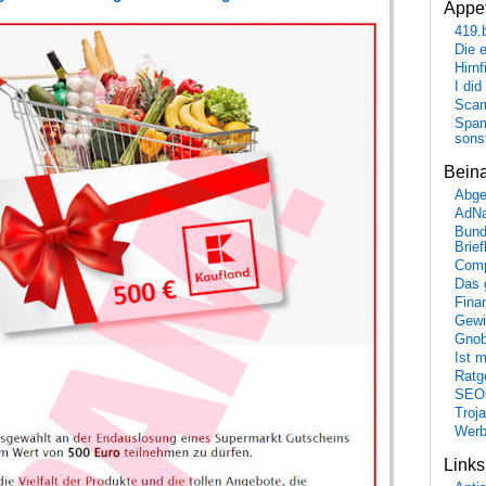
Appet
419.
Die 
Hirn
I did
Scam
Spam
sons
Bein
Abge
AdN
Bund
Brie
Comp
Das 
Fina
Gewi
Gnob
Ist 
Ratge
SEO
Troj
Wer
Link