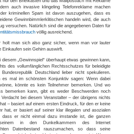
t nur den Briefkasten und das Mailpostfach mit Reklame
dern auch invasive klingeling Telefonreklame machen
 der kriminellen Spam ist davon auszugehen, dass es
eidene Gewinnbimmlerklitischen handeln wird, die auch
ug versuchen. Natürlich sind die angegebenen Daten für
entitätsmissbrauch
völlig ausreichend.
 holt man sich also ganz sicher, wenn man vor lauter
e Einkaufen sein Gehirn auswirft.
i diesem „Gewinnspiel“ überhaupt etwas gewinnen kann,
hts des vollumfänglichen Rechtsschutzes für beleidigte
 Bundesrepublik Deutschland lieber nicht spekulieren.
ch es mal im schönsten Konjunktiv sagen: Wenn dabei
önne, könnte es kein Teilnehmer bemerken. Und wo
ss bemerken kann, gibt es weder Beschwerden noch
 Verdacht bei diesem Veranstalter – der übrigens nichts
hat – basiert auf einem ersten Eindruck, für den er keine
hat, er basiert auf seiner klar illegalen und asozialen
 dass er nicht einmal dazu imstande ist, die ganzen
seinem in den Dunkelkammern des Internet
hten Datenbestand rauszumachen, so dass seine