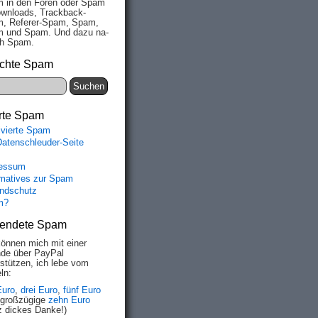
 in den Fo­ren oder Spam
wn­loads, Track­back-
, Re­fe­rer-Spam, Spam,
 und Spam. Und da­zu na­
ich Spam.
chte Spam
rte Spam
ivierte Spam
Datenschleuder-Seite
essum
rmatives zur Spam
ndschutz
m?
endete Spam
können mich mit einer
de über PayPal
rstützen, ich lebe vom
ln:
Euro
,
drei Euro
,
fünf Euro
 großzügige
zehn Euro
z dickes Danke!)