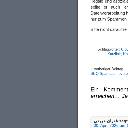
illegale und asozi
sollte er auch l
Datenverarbeitung hi
nur zum Spammen
Bitte nicht darauf rei
Schlagwörter:
Clo
Kurzlink
;
Ko
« Vorheriger Beitrag
SEO-Spamsau: loveto
Ein Kommen
erreichen… Jet
غفران عريفي
sagt
30. April 2026 um 