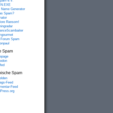
spam e.V.
IN.EXE
 Name Generator
das Spam?
nator
ore Ransom!
hingradar
nceScambaiter
mgourmet
 Forum Spam
fonpaul
e Spam
epage
odon
lfed
nische Spam
lden
rags-Feed
entar-Feed
Press.org