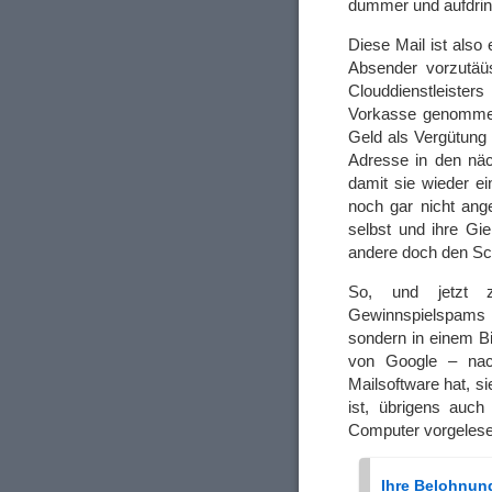
dummer und aufdrin
Diese Mail ist also
Absender vorzutäü
Clouddienstleist
Vorkasse genommen 
Geld als Vergütung
Adresse in den nä
damit sie wieder ei
noch gar nicht ang
selbst und ihre Gi
andere doch den Sc
So, und jetzt z
Gewinnspielspams st
sondern in einem B
von Google – nach
Mailsoftware hat, si
ist, übrigens auch
Computer vorgelesen
Ihre Belohnung