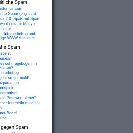
itliche Spam
bitten us.com
erste Spam (englisch)
fick 2.0: Spaß mit Spam
 what i did for Mariya
baiter
, Internetbetrug und
tige WWW Abzocke
ahe Spam
speist
auseam
eswehrfragebogen im
fkasten?
uterbetrug
geht so gar nicht!
nzparasiten
nnspiele
belmatsch
mein Passwort sicher?
ber Internetkriminalität
s
aner-Board
bung
s gegen Spam