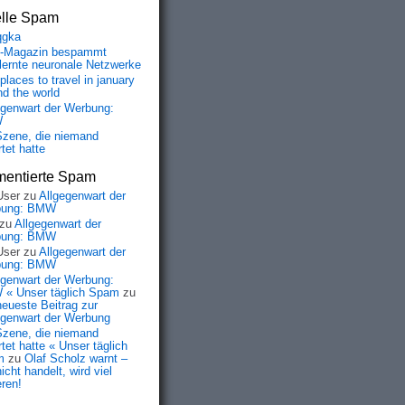
elle Spam
qgka
-Magazin bespammt
lernte neuronale Netzwerke
places to travel in january
nd the world
egenwart der Werbung:
W
Szene, die niemand
tet hatte
entierte Spam
User
zu
Allgegenwart der
bung: BMW
zu
Allgegenwart der
bung: BMW
User
zu
Allgegenwart der
bung: BMW
egenwart der Werbung:
« Unser täglich Spam
zu
neueste Beitrag zur
egenwart der Werbung
Szene, die niemand
tet hatte « Unser täglich
m
zu
Olaf Scholz warnt –
icht handelt, wird viel
eren!