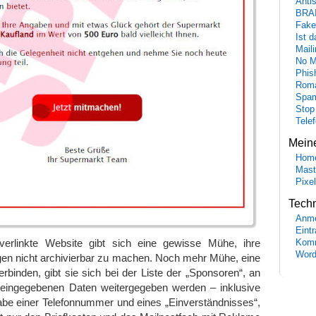
Anti
BRA
Fake
Ist 
Maili
No M
Phis
Roma
Spa
Stop
Tele
Mein
Hom
Mast
Pixe
Tech
Anme
Eint
erlinkte Website gibt sich eine gewisse Mühe, ihre
Komm
Word
en nicht archivierbar zu machen. Noch mehr Mühe, eine
erbinden, gibt sie sich bei der Liste der „Sponsoren“, an
eingegebenen Daten weitergegeben werden – inklusive
abe einer Telefonnummer und eines „Einverständnisses“,