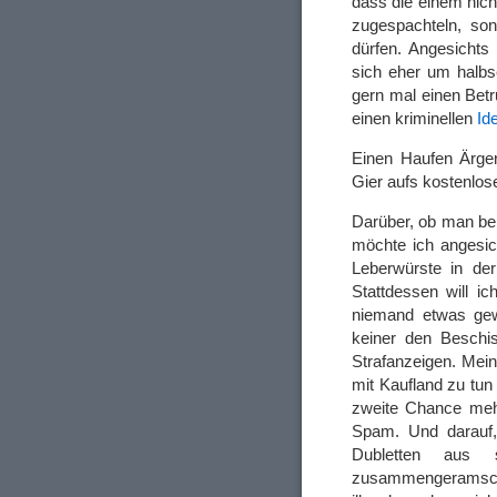
dass die einem nich
zugespachteln, son
dürfen. Angesichts
sich eher um halbs
gern mal einen Betr
einen kriminellen
Id
Einen Haufen Ärger
Gier aufs kostenlos
Darüber, ob man be
möchte ich angesic
Leberwürste in der
Stattdessen will i
niemand etwas gew
keiner den Beschi
Strafanzeigen. Mein
mit Kaufland zu tun 
zweite Chance mehr 
Spam. Und darauf,
Dubletten aus 
zusammengeramsc