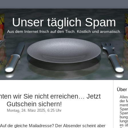
Unser täglich Spam
Aus dem Internet frisch auf den Tisch. Köstlich und aromatisch.
Über
ten wir Sie nicht erreichen… Jetzt
Alle
der 
Gutschein sichern!
men­t
Spam
Montag, 24. März 2025, 6:25 Uhr
Spam
bung
lungs
es ü
 Auf die gleiche Mailadresse? Der Absender scheint aber