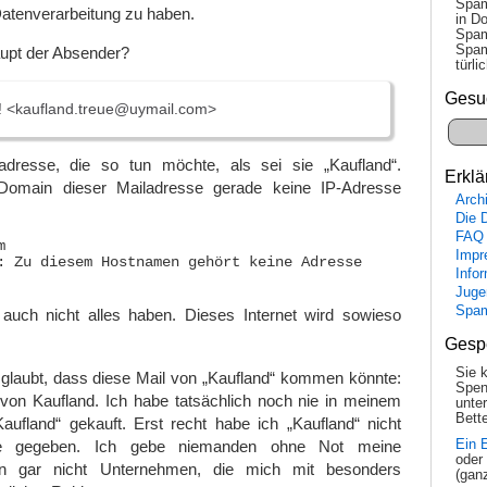
Spam
Datenverarbeitung zu haben.
in Do
Spam
Spam
aupt der Absender?
tür­l
Gesu
g! <kaufland.treue@uymail.com>
adresse, die so tun möchte, als sei sie „Kaufland“.
Erklä
r Domain dieser Mailadresse gerade keine IP-Adresse
Arch
Die 
FAQ


Impr
: Zu diesem Hostnamen gehört keine Adresse

Info
Juge
Spa
uch nicht alles haben. Dieses Internet wird sowieso
Gesp
Sie 
glaubt, dass diese Mail von „Kaufland“ kommen könnte:
Spen
 von Kaufland. Ich habe tatsächlich noch nie in meinem
unte
Bette
aufland“ gekauft. Erst recht habe ich „Kaufland“ nicht
se gegeben. Ich gebe niemanden ohne Not meine
Ein 
oder
on gar nicht Unternehmen, die mich mit besonders
(gan