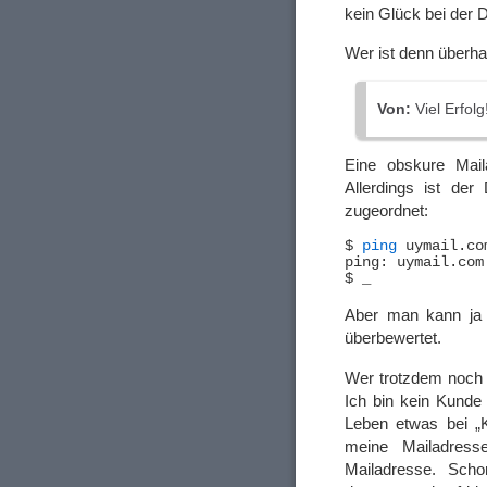
kein Glück bei der 
Wer ist denn überh
Von:
Viel Erfol
Eine obskure Mail
Allerdings ist de
zugeordnet:
$ 
ping
 uymail.com
ping: uymail.com
Aber man kann ja a
überbewertet.
Wer trotzdem noch 
Ich bin kein Kunde
Leben etwas bei „K
meine Mailadres
Mailadresse. Sch