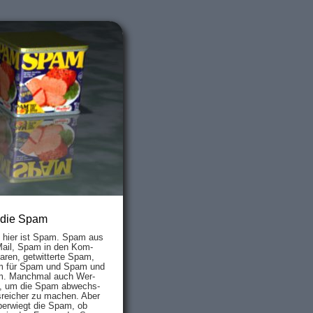
 die Spam
s hier ist Spam. Spam aus
Mail, Spam in den Kom­
aren, ge­twit­ter­te Spam,
 für Spam und Spam und
. Manch­mal auch Wer­
, um die Spam ab­wechs­
­reich­er zu mach­en. Aber
ber­wiegt die Spam, ob