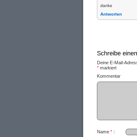
danke
Antworten
Schreibe ein
Deine E-Mail-Adresse
*
markiert
Ko
Name
*