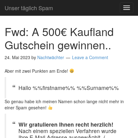
Unser täglich Spam
TOG
NAVI
Fwd: A 500€ Kaufland
Gutschein gewinnen..
24. Mai 2023
by
Nachtwächter
Leave a Comment
Aber mit zwei Punkten am Ende!
Hallo %%firstname%% %%Surname%%
So genau habe ich meinen Namen schon lange nicht mehr in
einer Spam gesehen!
Wir gratulieren Ihnen recht herzlich!
Nach einem speziellen Verfahren wurde
Ihre E-Mail Adresse ausgewÃ¤hlt. (