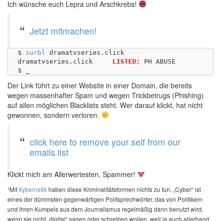
Ich wünsche euch Lepra und Arschkrebs!
Jetzt mitmachen!
$ 
surbl
 dramatvseries.click

dramatvseries.click	
LISTED:
 PH ABUSE

Der Link führt zu einer Website in einer Domain, die bereits
wegen massenhafter Spam und wegen Trickbetrugs (Phishing)
auf allen möglichen Blacklists steht. Wer darauf klickt, hat nicht
gewonnen, sondern verloren.
click here to remove your self from our
emails list
Klickt mich am Allerwertesten, Spammer!
¹Mit
Kybernetik
haben diese Kriminalitätsformen nichts zu tun. „Cyber“ ist
eines der dümmsten gegenwärtigen Politsprechwörter, das von Politikern
und ihren Kumpels aus dem Journalismus regelmäßig dann benutzt wird,
wenn sie nicht „digital“ sagen oder schreiben wollen, weil ja auch allerhand