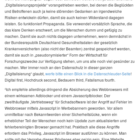
„Digitalisierungsprojekte“ vorangetrieben werden, bei denen die Beglückten
und Betroffenen auch ja keine störenden Gedanken an irgendwelche
Risiken entwickeln dürfen, damit sie auch keinen Widerstand dagegen
leisten. So funktioniert Propaganda. Sie verwendet vorsätzlich Sprache, die
das klare Denken erschwert, um die Menschen dumm und gefügig zu
machen. Damit sie auch nichts dagegen unternehmen, wenn demnächst in
der Bundesrepublik Deutschland Gesundheitsdaten der gesetzlich
Krankenversicherten (also nicht der Beamten) zentral gespeichert werden,
damit sie auch in „pseudonymisierter“ Form der Wirtschaft für
Forschungszwecke zur Verfügung stehen, um uns alle noch viel gesünder zu
machen. Wer immer noch an den Datenschutz in dieser ganzen
„Digitalisierung“ glaubt,
werfe bitte einen Blick in die Datenschleuder-Seite
!
Digital first
, Hochdruck
second
, Bedauern
third
, Fatalismus
fourth
.
²Ich empfehle allerdings dringend die Absicherung des Webbrowsers mit
einem wirksamen Adblocker und einem Javascriptblocker. Der
zweithäufigste „Vertriebsweg“ für Schadsoftware ist der Angriff auf Fehler im
Webbrowser mittels Javascript in Werbebannern geworden. Vor allem
unmittelbar nach Bekanntwerden einer Sicherheitslücke, wenn ein
erheblicher Teil der Menschen noch kein Update zum aktualisierten und
fehlerbereinigten Browser gemacht hat. Praktisch alle diese Angriffe
erfordern das Privileg, Javascript im Browser ausführen zu können. Man
sollte mit der Vergabe dieses Privileges eher geizig sein. Eine Website