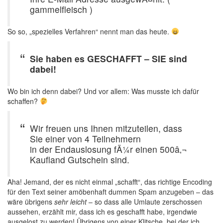
gammelfleisch )
So so, „spezielles Verfahren“ nennt man das heute.
Sie haben es GESCHAFFT – SIE sind
dabei!
Wo bin ich denn dabei? Und vor allem: Was musste ich dafür
schaffen?
Wir freuen uns Ihnen mitzuteilen, dass
Sie einer von 4 Teilnehmern
in der Endauslosung fÃ¼r einen 500â‚¬
Kaufland Gutschein sind.
Aha! Jemand, der es nicht einmal „schafft“, das richtige Encoding
für den Text seiner amöbenhaft dummen Spam anzugeben – das
wäre übrigens
sehr leicht
– so dass alle Umlaute zerschossen
aussehen, erzählt mir, dass ich es geschafft habe, irgendwie
ausgelost zu werden! Übrigens von einer Klitsche, bei der ich