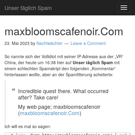
Unser täglich Spam
TOG
NAVI
maxbloomscafenoir.Com
23. Mai 2023
by
Nachtwächter
Leave a Comment
So nannte sich der Vollidiot mit seiner IP-Adresse aus der „VR“
China, der heute um 16:38 hier auf
Unser täglich Spam
mit
einem schlechten Spamskript den folgenden „Kommentar“
hinterlassen wollte, aber an der Spamfilterung scheiterte:
Incredible quest there. What occurred
after? Take care!
My web page; maxbloomscafenoir
(
maxbloomscafenoir.Com
)
Ich will es mal so sagen: