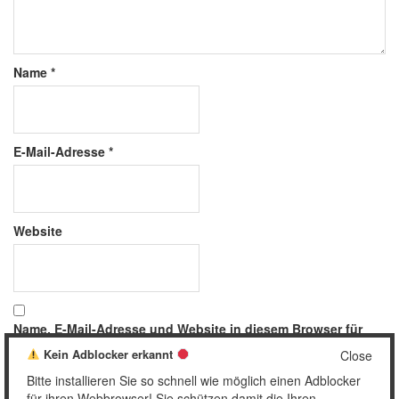
Name
*
E-Mail-Adresse
*
Website
Name, E-Mail-Adresse und Website in diesem Browser für
meinen nächsten Kommentar speichern.
Kein Adblocker erkannt
Close
Bitte installieren Sie so schnell wie möglich einen Adblocker
für ihren Webbrowser! Sie schützen damit die Ihren