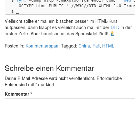
$ 
lynx
 -dump http://maxbloomscafenoir.com/ | 
sed
 1q

   ﻿OCTYPE html PUBLIC "-//W3C//DTD XHTML 1.0 Transit
Vielleicht sollte er mal ein bisschen besser im HTML-Kurs
aufpassen, dann klappt es vielleicht auch mal mit der
DTD
in der
ersten Zeile. Aber hauptsache, das Spamskript läuft!
Posted in:
Kommentarspam
Tagged:
China
,
Fail
,
HTML
Schreibe einen Kommentar
Deine E-Mail-Adresse wird nicht veröffentlicht.
Erforderliche
Felder sind mit
*
markiert
Kommentar
*