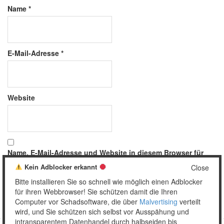
Name
*
E-Mail-Adresse
*
Website
Name, E-Mail-Adresse und Website in diesem Browser für
meinen nächsten Kommentar speichern.
Kein Adblocker erkannt
Close
Bitte installieren Sie so schnell wie möglich einen Adblocker
für ihren Webbrowser! Sie schützen damit die Ihren
Computer vor Schadsoftware, die über
Malvertising
verteilt
wird, und Sie schützen sich selbst vor Ausspähung und
intransparentem Datenhandel durch halbseiden bis