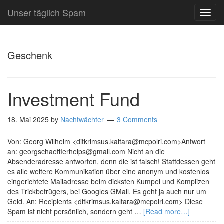
Unser täglich Spam
TOG
NAVI
Geschenk
Investment Fund
18. Mai 2025
by
Nachtwächter
3 Comments
Von: Georg Wilhelm <ditkrimsus.kaltara@mcpolri.com>Antwort
an: georgschaefflerhelps@gmail.com Nicht an die
Absenderadresse antworten, denn die ist falsch! Stattdessen geht
es alle weitere Kommunikation über eine anonym und kostenlos
eingerichtete Mailadresse beim dicksten Kumpel und Komplizen
des Trickbetrügers, bei Googles GMail. Es geht ja auch nur um
Geld. An: Recipients <ditkrimsus.kaltara@mcpolri.com> Diese
Spam ist nicht persönlich, sondern geht …
[Read more…]