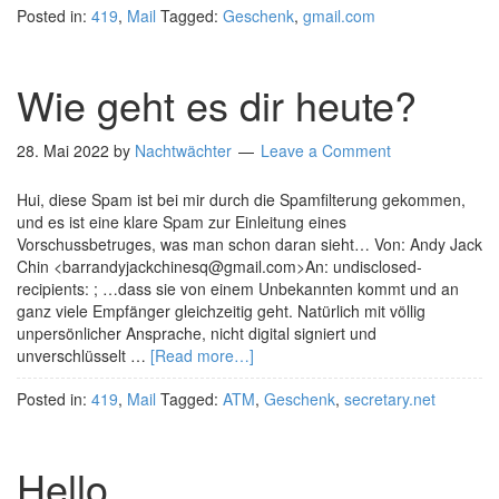
Posted in:
419
,
Mail
Tagged:
Geschenk
,
gmail.com
Wie geht es dir heute?
28. Mai 2022
by
Nachtwächter
Leave a Comment
Hui, diese Spam ist bei mir durch die Spamfilterung gekommen,
und es ist eine klare Spam zur Einleitung eines
Vorschussbetruges, was man schon daran sieht… Von: Andy Jack
Chin <barrandyjackchinesq@gmail.com>An: undisclosed-
recipients: ; …dass sie von einem Unbekannten kommt und an
ganz viele Empfänger gleichzeitig geht. Natürlich mit völlig
unpersönlicher Ansprache, nicht digital signiert und
unverschlüsselt …
[Read more…]
Posted in:
419
,
Mail
Tagged:
ATM
,
Geschenk
,
secretary.net
Hello.