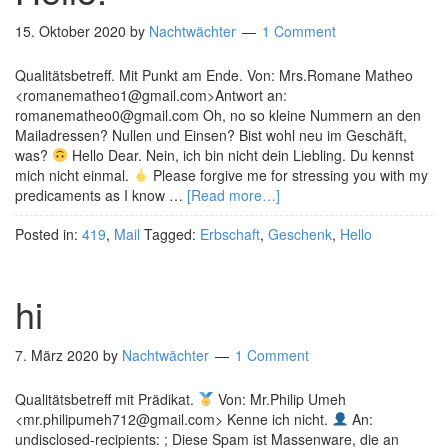
15. Oktober 2020
by
Nachtwächter
1 Comment
Qualitätsbetreff. Mit Punkt am Ende. Von: Mrs.Romane Matheo
<romanematheo1@gmail.com>Antwort an:
romanematheo0@gmail.com Oh, no so kleine Nummern an den
Mailadressen? Nullen und Einsen? Bist wohl neu im Geschäft,
was?
Hello Dear. Nein, ich bin nicht dein Liebling. Du kennst
mich nicht einmal.
Please forgive me for stressing you with my
predicaments as I know …
[Read more…]
Posted in:
419
,
Mail
Tagged:
Erbschaft
,
Geschenk
,
Hello
hi
7. März 2020
by
Nachtwächter
1 Comment
Qualitätsbetreff mit Prädikat.
Von: Mr.Philip Umeh
<mr.philipumeh712@gmail.com> Kenne ich nicht.
An:
undisclosed-recipients: ; Diese Spam ist Massenware, die an