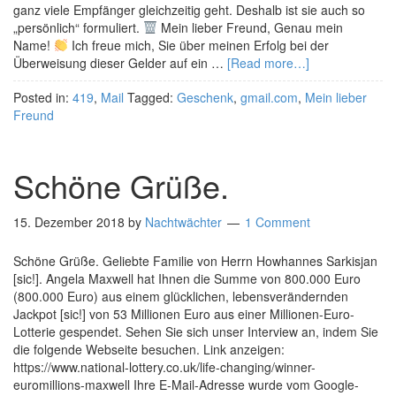
ganz viele Empfänger gleichzeitig geht. Deshalb ist sie auch so
„persönlich“ formuliert.
Mein lieber Freund, Genau mein
Name!
Ich freue mich, Sie über meinen Erfolg bei der
Überweisung dieser Gelder auf ein …
[Read more…]
Posted in:
419
,
Mail
Tagged:
Geschenk
,
gmail.com
,
Mein lieber
Freund
Schöne Grüße.
15. Dezember 2018
by
Nachtwächter
1 Comment
Schöne Grüße. Geliebte Familie von Herrn Howhannes Sarkisjan
[sic!]. Angela Maxwell hat Ihnen die Summe von 800.000 Euro
(800.000 Euro) aus einem glücklichen, lebensverändernden
Jackpot [sic!] von 53 Millionen Euro aus einer Millionen-Euro-
Lotterie gespendet. Sehen Sie sich unser Interview an, indem Sie
die folgende Webseite besuchen. Link anzeigen:
https://www.national-lottery.co.uk/life-changing/winner-
euromillions-maxwell Ihre E-Mail-Adresse wurde vom Google-