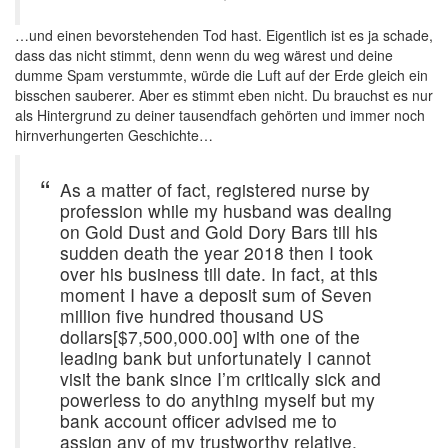
…und einen bevorstehenden Tod hast. Eigentlich ist es ja schade,
dass das nicht stimmt, denn wenn du weg wärest und deine
dumme Spam verstummte, würde die Luft auf der Erde gleich ein
bisschen sauberer. Aber es stimmt eben nicht. Du brauchst es nur
als Hintergrund zu deiner tausendfach gehörten und immer noch
hirnverhungerten Geschichte…
As a matter of fact, registered nurse by
profession while my husband was dealing
on Gold Dust and Gold Dory Bars till his
sudden death the year 2018 then I took
over his business till date. In fact, at this
moment I have a deposit sum of Seven
million five hundred thousand US
dollars[$7,500,000.00] with one of the
leading bank but unfortunately I cannot
visit the bank since I’m critically sick and
powerless to do anything myself but my
bank account officer advised me to
assign any of my trustworthy relative,