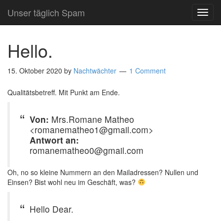
Unser täglich Spam
TOG
NAVI
Hello.
15. Oktober 2020
by
Nachtwächter
1 Comment
Qualitätsbetreff. Mit Punkt am Ende.
Von:
Mrs.Romane Matheo
<romanematheo1@gmail.com>
Antwort an:
romanematheo0@gmail.com
Oh, no so kleine Nummern an den Mailadressen? Nullen und
Einsen? Bist wohl neu im Geschäft, was?
Hello Dear.