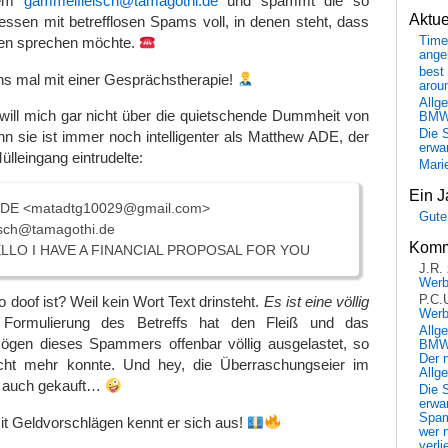
rem
gammelfleisch@tamagothi.de
und spammt die so
Aktu
ssen mit betrefflosen Spams voll, in denen steht, dass
Time
den sprechen möchte.
ange
best 
hs mal mit einer Gesprächstherapie!
arou
Allg
will mich gar nicht über die quietschende Dummheit von
BM
Die 
n sie ist immer noch intelligenter als Matthew ADE, der
erwar
lleingang eintrudelte:
Mari
Ein J
DE <matadtg10029@gmail.com>
Gute
sch@tamagothi.de
Komm
LLO I HAVE A FINANCIAL PROPOSAL FOR YOU
J.R.
Wer
P.C.
 doof ist? Weil kein Wort Text drinsteht.
Es ist eine völlig
Wer
 Formulierung des Betreffs hat den Fleiß und das
Allg
ögen dieses Spammers offenbar völlig ausgelastet, so
BMW 
Der 
icht mehr konnte. Und hey, die Überraschungseier im
Allg
 auch gekauft…
Die 
erwar
Spa
t Geldvorschlägen kennt er sich aus!
wer n
verli