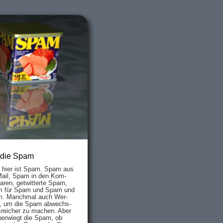
 die Spam
s hier ist Spam. Spam aus
Mail, Spam in den Kom­
aren, ge­twit­ter­te Spam,
 für Spam und Spam und
. Manch­mal auch Wer­
, um die Spam ab­wechs­
­reich­er zu mach­en. Aber
ber­wiegt die Spam, ob