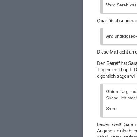
Von:
Sarah <sa
Qualitätsabsendera
An:
undiclosed-r
Diese Mail geht an 
Den Betreff hat Sar
Tippen erschöpft. 
eigentlich sagen will
Guten Tag, mei
Suche, ich möch
Sarah
Leider weiß Sarah
Angaben einfach mi