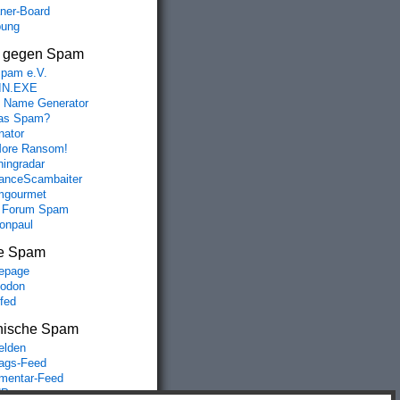
aner-Board
bung
s gegen Spam
spam e.V.
IN.EXE
 Name Generator
das Spam?
nator
ore Ransom!
hingradar
nceScambaiter
mgourmet
 Forum Spam
fonpaul
e Spam
epage
odon
lfed
nische Spam
lden
rags-Feed
entar-Feed
Press.org