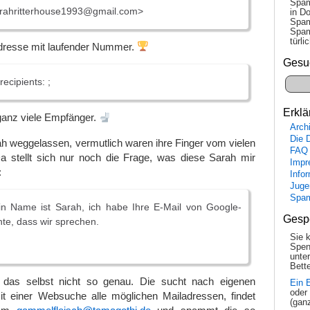
Spam
rahritterhouse1993@gmail.com>
in Do
Spam
Spam
tür­l
dresse mit laufender Nummer.
Gesu
ecipients: ;
Erklä
ganz viele Empfänger.
Arch
Die 
ah weggelassen, vermutlich waren ihre Finger vom vielen
FAQ
Da stellt sich nur noch die Frage, was diese Sarah mir
Impr
:
Info
Juge
Spa
n Name ist Sarah, ich habe Ihre E-Mail von Google-
Gesp
te, dass wir sprechen.
Sie 
Spen
unte
Bette
 das selbst nicht so genau. Die sucht nach eigenen
Ein 
oder
t einer Websuche alle möglichen Mailadressen, findet
(gan