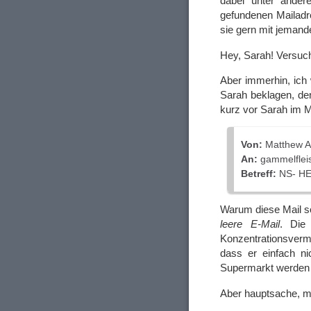
dabei unter ande
gefundenen Mailadre
sie gern mit jeman
Hey, Sarah! Versuc
Aber immerhin, ich 
Sarah beklagen, den
kurz vor Sarah im Mü
Von:
Matthew A
An:
gammelflei
Betreff:
NS- HE
Warum diese Mail so
leere E-Mail
. Die
Konzentrationsverm
dass er einfach n
Supermarkt werden
Aber hauptsache, mi