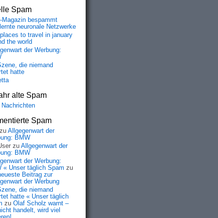
elle Spam
-Magazin bespammt
lernte neuronale Netzwerke
places to travel in january
nd the world
egenwart der Werbung:
W
Szene, die niemand
tet hatte
etta
ahr alte Spam
 Nachrichten
entierte Spam
zu
Allgegenwart der
bung: BMW
User
zu
Allgegenwart der
bung: BMW
egenwart der Werbung:
« Unser täglich Spam
zu
neueste Beitrag zur
egenwart der Werbung
Szene, die niemand
tet hatte « Unser täglich
m
zu
Olaf Scholz warnt –
icht handelt, wird viel
eren!