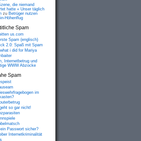
Szene, die niemand
tet hatte « Unser täglich
m
zu
Betrüger nutzen
oin-Höhenflug
itliche Spam
bitten us.com
erste Spam (englisch)
fick 2.0: Spaß mit Spam
 what i did for Mariya
baiter
, Internetbetrug und
tige WWW Abzocke
ahe Spam
speist
auseam
eswehrfragebogen im
fkasten?
uterbetrug
geht so gar nicht!
nzparasiten
nnspiele
belmatsch
mein Passwort sicher?
ber Internetkriminalität
s