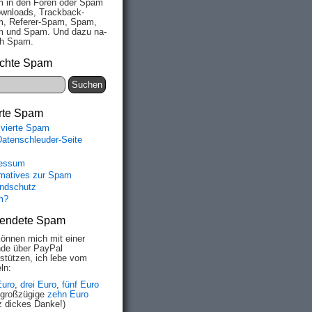
 in den Fo­ren oder Spam
wn­loads, Track­back-
, Re­fe­rer-Spam, Spam,
 und Spam. Und da­zu na­
ich Spam.
chte Spam
rte Spam
ivierte Spam
Datenschleuder-Seite
essum
rmatives zur Spam
ndschutz
m?
endete Spam
können mich mit einer
de über PayPal
rstützen, ich lebe vom
ln:
Euro
,
drei Euro
,
fünf Euro
 großzügige
zehn Euro
z dickes Danke!)