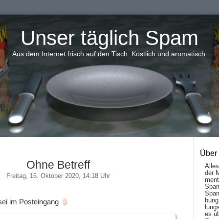
Unser täglich Spam
Aus dem Internet frisch auf den Tisch. Köstlich und aromatisch.
Über
Ohne Betreff
Alle
der 
Freitag, 16. Oktober 2020, 14:18 Uhr
men­t
Spam
Spam
bung
sei im Posteingang
lungs
es ü