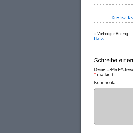
Kurzlink
;
Ko
« Vorheriger Beitrag
Hello.
Schreibe ein
Deine E-Mail-Adresse
*
markiert
Ko