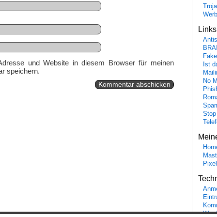
Troj
Wer
Link
Anti
BRA
Fake
Adresse und Website in diesem Browser für meinen
Ist 
r speichern.
Maili
No M
Phis
Roma
Spa
Stop
Tele
Mein
Hom
Mast
Pixe
Tech
Anme
Eint
Komm
Word