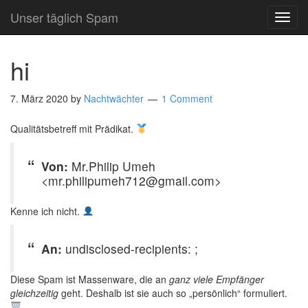
Unser täglich Spam
TOG
NAVI
hi
7. März 2020
by
Nachtwächter
1 Comment
Qualitätsbetreff mit Prädikat.
Von:
Mr.Philip Umeh
<mr.philipumeh712@gmail.com>
Kenne ich nicht.
An:
undisclosed-recipients: ;
Diese Spam ist Massenware, die an
ganz viele Empfänger
gleichzeitig
geht. Deshalb ist sie auch so „persönlich“ formuliert.