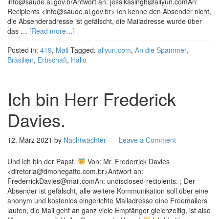
info@saude.al.gov.brAntwort an: jessikasingh@aliyun.comAn:
Recipients <info@saude.al.gov.br> Ich kenne den Absender nicht,
die Absenderadresse ist gefälscht, die Mailadresse wurde über
das …
[Read more…]
Posted in:
419
,
Mail
Tagged:
aliyun.com
,
An die Spammer
,
Brasilien
,
Erbschaft
,
Hallo
Ich bin Herr Frederick
Davies.
12. März 2021
by
Nachtwächter
Leave a Comment
Und ich bin der Papst.
Von: Mr. Frederrick Davies
<diretoria@dmonegatto.com.br>Antwort an:
FrederrickDavies@mail.comAn: undisclosed-recipients: ; Der
Absender ist gefälscht, alle weitere Kommunikation soll über eine
anonym und kostenlos eingerichte Mailadresse eine Freemailers
laufen, die Mail geht an ganz viele Empfänger gleichzeitig, ist also