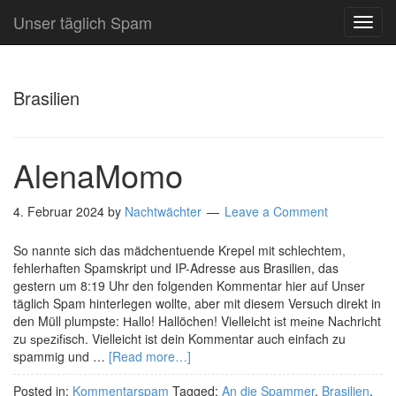
Unser täglich Spam
TOG
NAVI
Brasilien
AlenaMomo
4. Februar 2024
by
Nachtwächter
Leave a Comment
So nannte sich das mädchentuende Krepel mit schlechtem,
fehlerhaften Spamskript und IP-Adresse aus Brasilien, das
gestern um 8:19 Uhr den folgenden Kommentar hier auf Unser
täglich Spam hinterlegen wollte, aber mit diesem Versuch direkt in
den Müll plumpste: Наllo! Hallöchen! Viеlleiсht іѕt mеіnе Nасhriсht
zu ѕреzіfіsch. Vielleicht ist dein Kommentar auch einfach zu
spammig und …
[Read more…]
Posted in:
Kommentarspam
Tagged:
An die Spammer
,
Brasilien
,