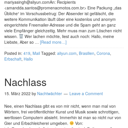
mariyasingh@aliyun.comAn: Recipients
<amandda.santos@promenacmotos.com.br> Eine Packung „das
Übliche“ im Vorschussbetrug: Der Absender ist gefälscht, die
weitere Kommunikation läuft über eine kostenlos und anonym
eingerichtete Freemailer-Adresse und die Spam geht an ganz
viele Empfänger gleichzeitig. Mehr muss man zum Löschen nicht
wissen.
Wer lachen möchte, liest auch noch: Hallo, meine
Liebste, Aber so …
[Read more…]
Posted in:
419
,
Mail
Tagged:
aliyun.com
,
Brasilien
,
Corona
,
Erbschaft
,
Hallo
Nachlass
15. März 2022
by
Nachtwächter
Leave a Comment
Nee, einen Nachlass gibt es von mir nicht, wenn man mal von
Wörtern, frei veröffentlichter Kunst und Musik sowie schrottigen,
wertlosen Computern absieht. Immerhin ist man so nicht nur von
Gier und Erbschleicherei umgeben.
Von: