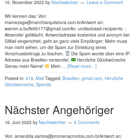
10. November 2022
by
Nachtwächter
Leave a Comment
Wir kennen das: Von:
mamezaga@marchiarquitetura.com.brAntwort an:
warren.e.buffett0177@gmail.comAn: undisclosed-recipients: ;
Absender gefälscht, Antwortadresse kostenlos und anonym bei
GMail eingerichtet, geht an ganz viele Empfänger: Mehr muss
man nicht sehen, um die Spam zur Einleitung eines
Vorschussbetrugs zu löschen.
Die Spam wurde über eine IP-
Adresse aus Brasilien versendet.
Herzliche Glückwünsche
Genau mein Name!
Mein …
[Read more…]
Posted in:
419
,
Mail
Tagged:
Brasilien
,
gmail.com
,
Herzliche
Glückwünsche
,
Spende
Nächster Angehöriger
16. Juni 2022
by
Nachtwächter
6 Comments
Von: amandda.santos@promenacmotos.com.brAntwort an: