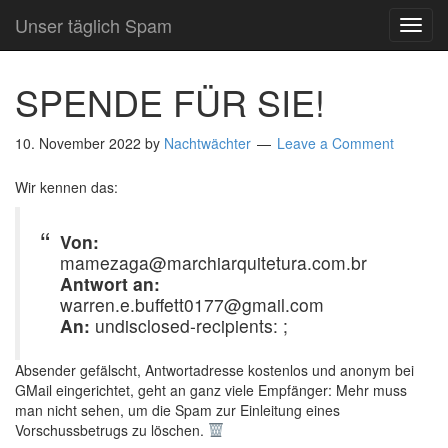
Unser täglich Spam
TOG
NAVI
SPENDE FÜR SIE!
10. November 2022
by
Nachtwächter
Leave a Comment
Wir kennen das:
Von:
mamezaga@marchiarquitetura.com.br
Antwort an:
warren.e.buffett0177@gmail.com
An:
undisclosed-recipients: ;
Absender gefälscht, Antwortadresse kostenlos und anonym bei
GMail eingerichtet, geht an ganz viele Empfänger: Mehr muss
man nicht sehen, um die Spam zur Einleitung eines
Vorschussbetrugs zu löschen.