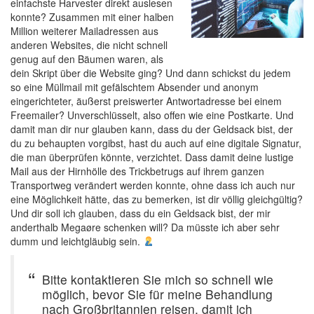
einfachste Harvester direkt auslesen
konnte? Zusammen mit einer halben
Million weiterer Mailadressen aus
anderen Websites, die nicht schnell
genug auf den Bäumen waren, als
dein Skript über die Website ging? Und dann schickst du jedem
so eine Müllmail mit gefälschtem Absender und anonym
eingerichteter, äußerst preiswerter Antwortadresse bei einem
Freemailer? Unverschlüsselt, also offen wie eine Postkarte. Und
damit man dir nur glauben kann, dass du der Geldsack bist, der
du zu behaupten vorgibst, hast du auch auf eine digitale Signatur,
die man überprüfen könnte, verzichtet. Dass damit deine lustige
Mail aus der Hirnhölle des Trickbetrugs auf ihrem ganzen
Transportweg verändert werden konnte, ohne dass ich auch nur
eine Möglichkeit hätte, das zu bemerken, ist dir völlig gleichgültig?
Und dir soll ich glauben, dass du ein Geldsack bist, der mir
anderthalb Megaøre schenken will? Da müsste ich aber sehr
dumm und leichtgläubig sein.
Bitte kontaktieren Sie mich so schnell wie
möglich, bevor Sie für meine Behandlung
nach Großbritannien reisen, damit ich