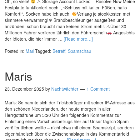
Oh, so viele!
⚠ Storage Account Locked – Resolve Now Meine
Festplatte funktioniert noch. „~Schluss mit kalten Füßen, hallo
Komfort!“. Socken habe ich auch.
Verlaag je stookkosten met
slimmere verwarming!❄ Brandbeschleuniger ausgießen und
anzünden, schon braucht man keinen Strom mehr. ⚠Über 30
Millionen Fahrer verlieren jährlich den Führerschein
Angesichts
der Idioten, die hier immer …
[Read more…]
Posted in:
Mail
Tagged:
Betreff
,
Spamschau
Maris
23. Dezember 2025
by
Nachtwächter
1 Comment
Maris: So nannte sich der Trickbetrüger mit seiner IP-Adresse aus
den schönen Niederlanden, der heute morgen in aller
Herrgottsfrühe um 5:20 Uhr den folgenden Kommentar zur
Einleitung eines Vorschussbetrugs hier auf Unser täglich Spam
veröffentlichen wollte – nicht etwa mit einem Spamskript, sondern
eigenhändisch über die Zwischenablage in das Kommentarfeld