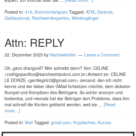
kopiert: Ich möchte über die …
[Read more…]
Posted in:
419
,
Kommentarspam
Tagged:
ATM
,
Darknet
,
Geldautomat
,
Reichwerdexperten
,
Wiedergänger
Attn: REPLY
22. Dezember 2025
by
Nachtwächter
Leave a Comment
Oh, ganz drangvoll? Wer schreibt denn? Von: CELINE
<rodrigopacifico@sanchestripoloni.com.br>Antwort an: CELINE
LE DORZE <gentlegirln3@gmail.com> Jemand, den ich nicht
kenne und der lieber über GMail fortsetzen möchte, dem dicksten
Kumpel und Komplizen des Betrügers. So schön anonym und
kostenlos, und niemals hat der Betrüger dort Probleme, dass ihm
mal schnell die Konten gelöscht werden, weil sie …
[Read
more…]
Posted in:
Mail
Tagged:
gmail.com
,
Kryptisches
,
Kurzes