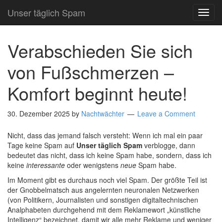
Unser täglich Spam
TOG
NAVI
Verabschieden Sie sich
von Fußschmerzen –
Komfort beginnt heute!
30. Dezember 2025
by
Nachtwächter
Leave a Comment
Nicht, dass das jemand falsch versteht: Wenn ich mal ein paar
Tage keine Spam auf
Unser täglich Spam
verblogge, dann
bedeutet das nicht, dass ich keine Spam habe, sondern, dass ich
keine
interessante
oder wenigstens
neue
Spam habe.
Im Moment gibt es durchaus noch viel Spam. Der größte Teil ist
der Gnobbelmatsch aus angelernten neuronalen Netzwerken
(von Politikern, Journalisten und sonstigen digitaltechnischen
Analphabeten durchgehend mit dem Reklamewort „künstliche
Intelligenz“ bezeichnet, damit wir alle mehr Reklame und weniger