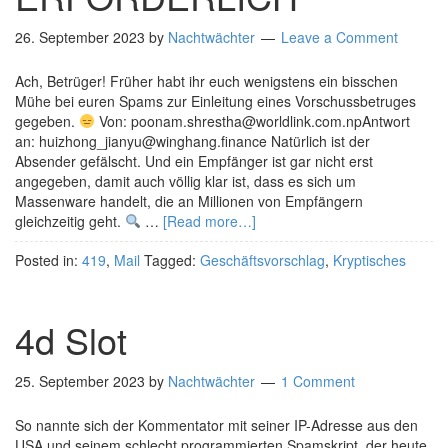
26. September 2023
by
Nachtwächter
Leave a Comment
Ach, Betrüger! Früher habt ihr euch wenigstens ein bisschen
Mühe bei euren Spams zur Einleitung eines Vorschussbetruges
gegeben.
Von: poonam.shrestha@worldlink.com.npAntwort
an: huizhong_jianyu@winghang.finance Natürlich ist der
Absender gefälscht. Und ein Empfänger ist gar nicht erst
angegeben, damit auch völlig klar ist, dass es sich um
Massenware handelt, die an Millionen von Empfängern
gleichzeitig geht.
…
[Read more…]
Posted in:
419
,
Mail
Tagged:
Geschäftsvorschlag
,
Kryptisches
4d Slot
25. September 2023
by
Nachtwächter
1 Comment
So nannte sich der Kommentator mit seiner IP-Adresse aus den
USA und seinem schlecht programmierten Spamskript, der heute