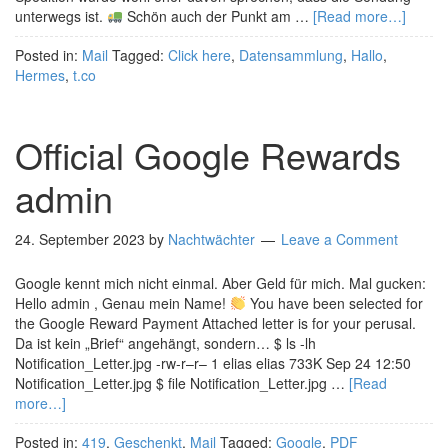
unterwegs ist.
Schön auch der Punkt am …
[Read more…]
Posted in:
Mail
Tagged:
Click here
,
Datensammlung
,
Hallo
,
Hermes
,
t.co
Official Google Rewards
admin
24. September 2023
by
Nachtwächter
Leave a Comment
Google kennt mich nicht einmal. Aber Geld für mich. Mal gucken:
Hello admin , Genau mein Name!
You have been selected for
the Google Reward Payment Attached letter is for your perusal.
Da ist kein „Brief“ angehängt, sondern… $ ls -lh
Notification_Letter.jpg -rw-r–r– 1 elias elias 733K Sep 24 12:50
Notification_Letter.jpg $ file Notification_Letter.jpg …
[Read
more…]
Posted in:
419
,
Geschenkt
,
Mail
Tagged:
Google
,
PDF