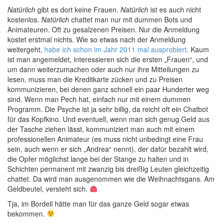
Natürlich
gibt es dort keine Frauen.
Natürlich
ist es auch nicht
kostenlos.
Natürlich
chattet man nur mit dummen Bots und
Animateuren. Oft zu gesalzenen Preisen. Nur die Anmeldung
kostet erstmal nichts. Wie so etwas nach der Anmeldung
weitergeht,
habe ich schon im Jahr 2011 mal ausprobiert
. Kaum
ist man angemeldet, interessieren sich die ersten „Frauen“, und
um dann weiterzumachen oder auch nur ihre Mitteilungen zu
lesen, muss man die Kreditkarte zücken und zu Preisen
kommunizieren, bei denen ganz schnell ein paar Hunderter weg
sind. Wenn man Pech hat, einfach nur mit einem dummen
Programm. Die Psyche ist ja sehr billig, da reicht oft ein Chatbot
für das Kopfkino. Und eventuell, wenn man sich genug Geld aus
der Tasche ziehen lässt, kommuniziert man auch mit einem
professionellen Animateur (es muss nicht unbedingt eine Frau
sein, auch wenn er sich „Andrea“ nennt), der dafür bezahlt wird,
die Opfer möglichst lange bei der Stange zu halten und in
Schichten permanent mit zwanzig bis dreißig Leuten gleichzeitig
chattet. Da wird man ausgenommen wie die Weihnachtsgans. Am
Geldbeutel, versteht sich.
Tja, im Bordell hätte man für das ganze Geld sogar etwas
bekommen.