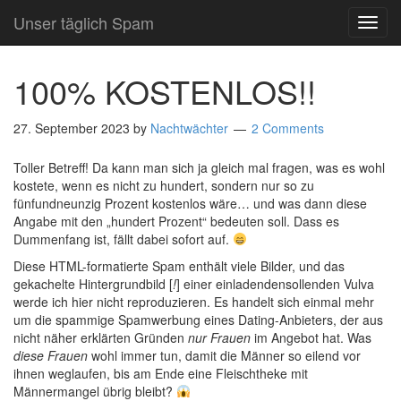
Unser täglich Spam
TOG
NAVI
100% KOSTENLOS!!
27. September 2023
by
Nachtwächter
2 Comments
Toller Betreff! Da kann man sich ja gleich mal fragen, was es wohl
kostete, wenn es nicht zu hundert, sondern nur so zu
fünfundneunzig Prozent kostenlos wäre… und was dann diese
Angabe mit den „hundert Prozent“ bedeuten soll. Dass es
Dummenfang ist, fällt dabei sofort auf.
Diese HTML-formatierte Spam enthält viele Bilder, und das
gekachelte Hintergrundbild [
!
] einer einladendensollenden Vulva
werde ich hier nicht reproduzieren. Es handelt sich einmal mehr
um die spammige Spamwerbung eines Dating-Anbieters, der aus
nicht näher erklärten Gründen
nur Frauen
im Angebot hat. Was
diese Frauen
wohl immer tun, damit die Männer so eilend vor
ihnen weglaufen, bis am Ende eine Fleischtheke mit
Männermangel übrig bleibt?