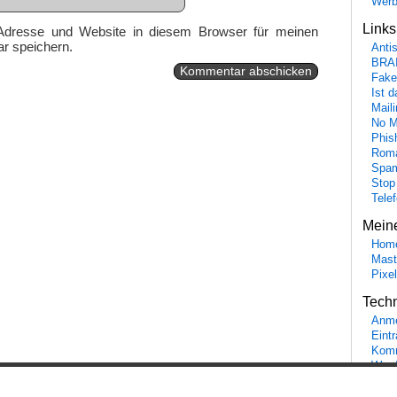
Wer
Link
Adresse und Website in diesem Browser für meinen
r speichern.
Anti
BRA
Fake
Ist 
Maili
No M
Phis
Roma
Spa
Stop
Tele
Mein
Hom
Mast
Pixe
Tech
Anme
Eint
Komm
Word