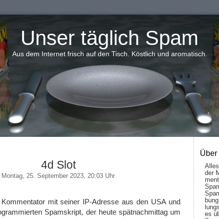
Unser täglich Spam
Aus dem Internet frisch auf den Tisch. Köstlich und aromatisch.
Über
4d Slot
Alle
der 
Montag, 25. September 2023, 20:03 Uhr
men­t
Spam
Spam
bung
r Kommentator mit seiner IP-Adresse aus den USA und
lungs
ogrammierten Spamskript, der heute spätnachmittag um
es ü