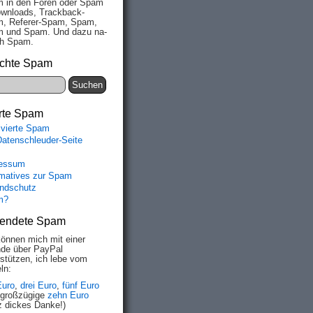
 in den Fo­ren oder Spam
wn­loads, Track­back-
, Re­fe­rer-Spam, Spam,
 und Spam. Und da­zu na­
ich Spam.
chte Spam
rte Spam
ivierte Spam
Datenschleuder-Seite
essum
rmatives zur Spam
ndschutz
m?
endete Spam
können mich mit einer
de über PayPal
rstützen, ich lebe vom
ln:
Euro
,
drei Euro
,
fünf Euro
 großzügige
zehn Euro
z dickes Danke!)