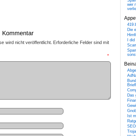
Spa
wer n
verli
Appet
419.
Die 
en Kommentar
Hirn
I did
 wird nicht veröffentlicht.
Erforderliche Felder sind mit
Scam
Spam
sons
mmentar
*
Bein
Abge
AdN
Bund
Brie
Comp
Das 
Fina
Gewi
Gnob
Ist 
Ratge
SEO
Troj