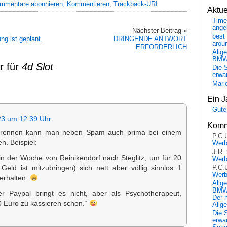
mmentare abonnieren
;
Kommentieren
;
Trackback-URI
Aktu
Time
ange
Nächster Beitrag »
best 
ng ist geplant.
DRINGENDE ANTWORT
arou
ERFORDERLICH
Allg
BM
r für
4d Slot
Die 
erwar
Mari
Ein J
Gute
23 um 12:39 Uhr
Komm
brennen kann man neben Spam auch prima bei einem
P.C.
. Beispiel:
Wer
J.R.
in der Woche von Reinikendorf nach Steglitz, um für 20
Wer
P.C.
Geld ist mitzubringen) sich nett aber völlig sinnlos 1
Wer
erhalten.
Allg
BMW 
r Paypal bringt es nicht, aber als Psychotherapeut,
Der 
50 Euro zu kassieren schon.“
Allg
Die 
erwar