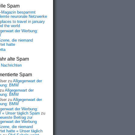
elle Spam
-Magazin bespammt
lernte neuronale Netzwerke
places to travel in january
nd the world
egenwart der Werbung:
W
Szene, die niemand
tet hatte
etta
ahr alte Spam
 Nachrichten
entierte Spam
User
zu
Allgegenwart der
bung: BMW
zu
Allgegenwart der
bung: BMW
User
zu
Allgegenwart der
bung: BMW
egenwart der Werbung:
« Unser täglich Spam
zu
neueste Beitrag zur
egenwart der Werbung
Szene, die niemand
tet hatte « Unser täglich