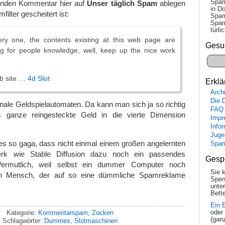
Spam
enden Kommentar hier auf
Unser täglich Spam
ablegen
in Do
ilter gescheitert ist:
Spam
Spam
tür­l
ery one, the contents existing at this web page are
Gesu
ng for people knowledge, well, keep up the nice work
eb site …
4d Slot
Erklä
Arch
Die 
nale Geldspielautomaten. Da kann man sich ja so richtig
FAQ
as ganze reingesteckte Geld in die vierte Dimension
Impr
Info
Juge
es so gaga, dass nicht einmal einem großen angelernten
Spa
erk wie Stable Diffusion dazu noch ein passendes
Gesp
. Vermutlich, weil selbst ein dummer Computer noch
Sie 
ein Mensch, der auf so eine dümmliche Spamreklame
Spen
unte
Bette
Ein 
oder
Kategorie:
Kommentarspam
,
Zocken
(gan
Schlagwörter:
Dummes
,
Slotmaschinen