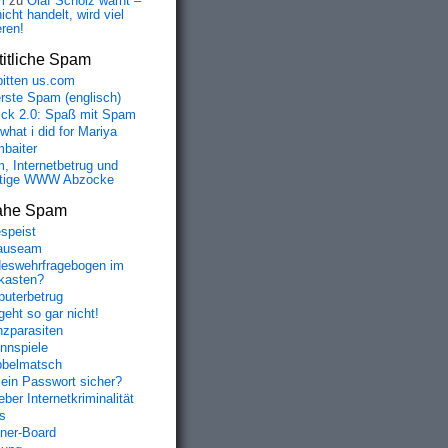
m
zu
Olaf Scholz warnt –
icht handelt, wird viel
eren!
itliche Spam
bitten us.com
erste Spam (englisch)
fick 2.0: Spaß mit Spam
 what i did for Mariya
baiter
, Internetbetrug und
tige WWW Abzocke
ahe Spam
speist
auseam
eswehrfragebogen im
fkasten?
uterbetrug
geht so gar nicht!
nzparasiten
nnspiele
belmatsch
mein Passwort sicher?
ber Internetkriminalität
s
aner-Board