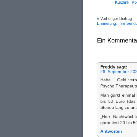
Kurzlink
;
Ko
« Vorheriger Beitrag
Erinnerung: Ihre Sendu
Ein Kommenta
Freddy
sagt:
26. September 20
Hähä .. Geld ver
Psycho Therapeuten
Man gurkt einmal 
bis 50 Euro (das 
Stunde lang zu unt
„Herr Nachtwächte
garantiert 20 bis 
Antworten