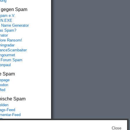
bung
s gegen Spam
spam e.V.
IN.EXE
 Name Generator
das Spam?
nator
ore Ransom!
hingradar
nceScambaiter
mgourmet
 Forum Spam
fonpaul
e Spam
epage
odon
lfed
nische Spam
lden
rags-Feed
entar-Feed
Press.org
Close