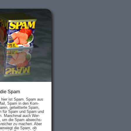
 die Spam
s hier ist Spam. Spam aus
Mail, Spam in den Kom­
aren, ge­twit­ter­te Spam,
 für Spam und Spam und
. Manch­mal auch Wer­
, um die Spam ab­wechs­
­reich­er zu mach­en. Aber
ber­wiegt die Spam, ob