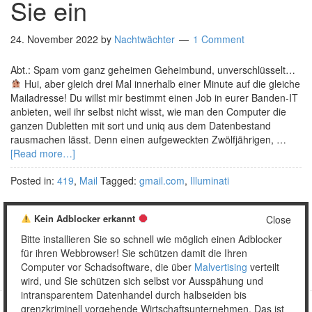
Sie ein
24. November 2022
by
Nachtwächter
1 Comment
Abt.: Spam vom ganz geheimen Geheimbund, unverschlüsselt…
Hui, aber gleich drei Mal innerhalb einer Minute auf die gleiche
Mailadresse! Du willst mir bestimmt einen Job in eurer Banden-IT
anbieten, weil ihr selbst nicht wisst, wie man den Computer die
ganzen Dubletten mit sort und uniq aus dem Datenbestand
rausmachen lässt. Denn einen aufgeweckten Zwölfjährigen, …
[Read more…]
Posted in:
419
,
Mail
Tagged:
gmail.com
,
Illuminati
Kein Adblocker erkannt
Close
Bitte installieren Sie so schnell wie möglich einen Adblocker
1
2
…
5
Weiter »
für ihren Webbrowser! Sie schützen damit die Ihren
Computer vor Schadsoftware, die über
Malvertising
verteilt
wird, und Sie schützen sich selbst vor Ausspähung und
intransparentem Datenhandel durch halbseiden bis
grenzkriminell vorgehende Wirtschaftsunternehmen. Das ist