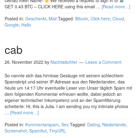
Genau mein Name!
We received a request to sign in to
GET 0.43 BTC – CLICK HERE using this email …
[Read more…]
Posted in:
Geschenkt
,
Mail
Tagged:
Bitcoin
,
Click here
,
Cloud
,
Google
,
Hallo
cab
26. November 2022
by
Nachtwächter
Leave a Comment
So nannte sich das hirnlose Gesäuge mit seinem schlechtem
Spamskript und seiner IP-Adresse aus den Niederlanden, das
heute um 14:17 Uhr eventuelle Leser von Unser täglich Spam mit
dem folgenden Kommentar erfreuen wollte, dabei jedoch an
eigener technischer Inkompetenz und an der Spamfilterung
scheiterte: Hi, this is Julia. I am sending you my intimate photos
…
[Read more…]
Posted in:
Kommentarspam
,
Sex
Tagged:
Dating
,
Niederlande
,
Screenshot
,
Spamflut
,
TinyURL