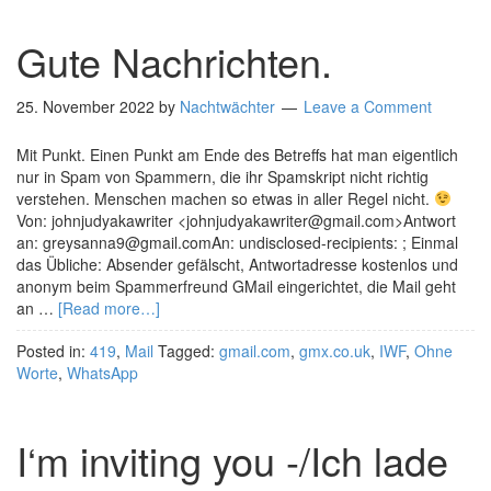
Gute Nachrichten.
25. November 2022
by
Nachtwächter
Leave a Comment
Mit Punkt. Einen Punkt am Ende des Betreffs hat man eigentlich
nur in Spam von Spammern, die ihr Spamskript nicht richtig
verstehen. Menschen machen so etwas in aller Regel nicht.
Von: johnjudyakawriter <johnjudyakawriter@gmail.com>Antwort
an: greysanna9@gmail.comAn: undisclosed-recipients: ; Einmal
das Übliche: Absender gefälscht, Antwortadresse kostenlos und
anonym beim Spammerfreund GMail eingerichtet, die Mail geht
an …
[Read more…]
Posted in:
419
,
Mail
Tagged:
gmail.com
,
gmx.co.uk
,
IWF
,
Ohne
Worte
,
WhatsApp
I‘m inviting you -/Ich lade