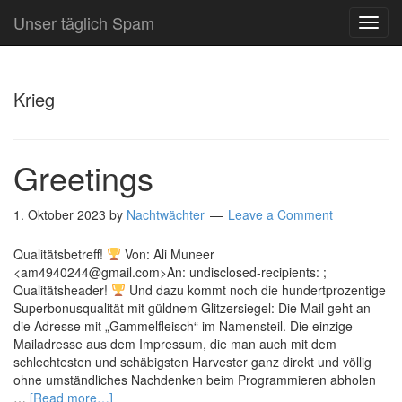
Unser täglich Spam
TOG
NAVI
Krieg
Greetings
1. Oktober 2023
by
Nachtwächter
Leave a Comment
Qualitätsbetreff!
Von: Ali Muneer
<am4940244@gmail.com>An: undisclosed-recipients: ;
Qualitätsheader!
Und dazu kommt noch die hundertprozentige
Superbonusqualität mit güldnem Glitzersiegel: Die Mail geht an
die Adresse mit „Gammelfleisch“ im Namensteil. Die einzige
Mailadresse aus dem Impressum, die man auch mit dem
schlechtesten und schäbigsten Harvester ganz direkt und völlig
ohne umständliches Nachdenken beim Programmieren abholen
…
[Read more…]