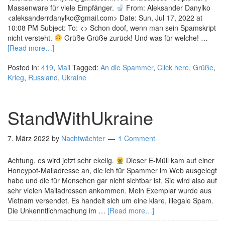
Massenware für viele Empfänger.
From: Aleksander Danylko
<aleksanderrdanylko@gmail.com> Date: Sun, Jul 17, 2022 at
10:08 PM Subject: To: <> Schon doof, wenn man sein Spamskript
nicht versteht.
Grüße Grüße zurück! Und was für welche! …
[Read more…]
Posted in:
419
,
Mail
Tagged:
An die Spammer
,
Click here
,
Grüße
,
Krieg
,
Russland
,
Ukraine
StandWithUkraine
7. März 2022
by
Nachtwächter
1 Comment
Achtung, es wird jetzt sehr ekelig.
Dieser E-Müll kam auf einer
Honeypot-Mailadresse an, die ich für Spammer im Web ausgelegt
habe und die für Menschen gar nicht sichtbar ist. Sie wird also auf
sehr vielen Mailadressen ankommen. Mein Exemplar wurde aus
Vietnam versendet. Es handelt sich um eine klare, illegale Spam.
Die Unkenntlichmachung im …
[Read more…]