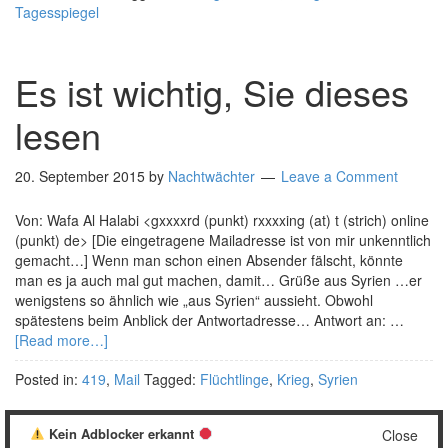
Tagesspiegel
Es ist wichtig, Sie dieses
lesen
20. September 2015
by
Nachtwächter
Leave a Comment
Von: Wafa Al Halabi <gxxxxrd (punkt) rxxxxing (at) t (strich) online
(punkt) de> [Die eingetragene Mailadresse ist von mir unkenntlich
gemacht…] Wenn man schon einen Absender fälscht, könnte
man es ja auch mal gut machen, damit… Grüße aus Syrien …er
wenigstens so ähnlich wie „aus Syrien“ aussieht. Obwohl
spätestens beim Anblick der Antwortadresse… Antwort an: …
[Read more…]
Posted in:
419
,
Mail
Tagged:
Flüchtlinge
,
Krieg
,
Syrien
Kein Adblocker erkannt
Close