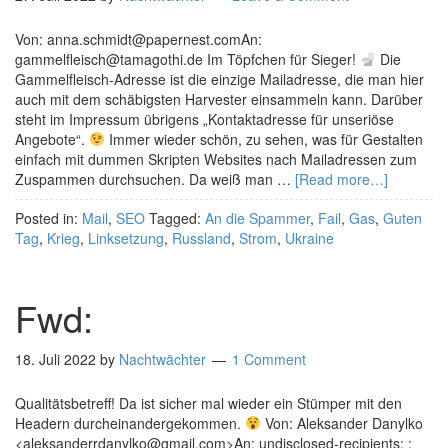
Von: anna.schmidt@papernest.comAn:
gammelfleisch@tamagothi.de Im Töpfchen für Sieger!
Die
Gammelfleisch-Adresse ist die einzige Mailadresse, die man hier
auch mit dem schäbigsten Harvester einsammeln kann. Darüber
steht im Impressum übrigens „Kontaktadresse für unseriöse
Angebote“.
Immer wieder schön, zu sehen, was für Gestalten
einfach mit dummen Skripten Websites nach Mailadressen zum
Zuspammen durchsuchen. Da weiß man …
[Read more…]
Posted in:
Mail
,
SEO
Tagged:
An die Spammer
,
Fail
,
Gas
,
Guten
Tag
,
Krieg
,
Linksetzung
,
Russland
,
Strom
,
Ukraine
Fwd:
18. Juli 2022
by
Nachtwächter
1 Comment
Qualitätsbetreff! Da ist sicher mal wieder ein Stümper mit den
Headern durcheinandergekommen.
Von: Aleksander Danylko
<aleksanderrdanylko@gmail.com>An: undisclosed-recipients: ;