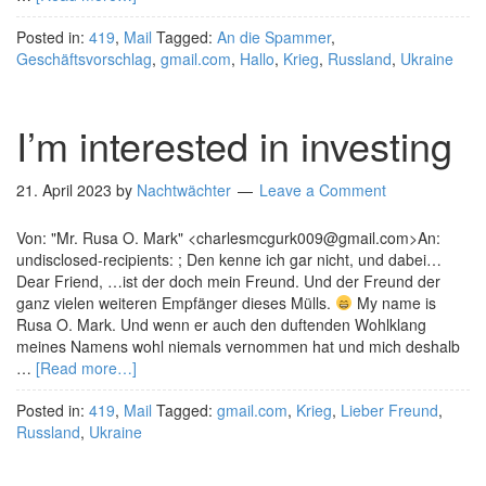
Posted in:
419
,
Mail
Tagged:
An die Spammer
,
Geschäftsvorschlag
,
gmail.com
,
Hallo
,
Krieg
,
Russland
,
Ukraine
I’m interested in investing
21. April 2023
by
Nachtwächter
Leave a Comment
Von: "Mr. Rusa O. Mark" <charlesmcgurk009@gmail.com>An:
undisclosed-recipients: ; Den kenne ich gar nicht, und dabei…
Dear Friend, …ist der doch mein Freund. Und der Freund der
ganz vielen weiteren Empfänger dieses Mülls.
My name is
Rusa O. Mark. Und wenn er auch den duftenden Wohlklang
meines Namens wohl niemals vernommen hat und mich deshalb
…
[Read more…]
Posted in:
419
,
Mail
Tagged:
gmail.com
,
Krieg
,
Lieber Freund
,
Russland
,
Ukraine