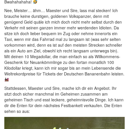
Bwahahahaha!
Nee, Meister… ähm… Maester und Sire, lass mal stecken! Ich
brauche keine durstigen, goldenen Volkspanzer, denn mit
genügend Geld quäle ich mich doch nicht mehr selbst durch den
Verkehr mit seinen ganzen immer mehr werdenden Idioten. Da
sitze ich doch lieber bequem im Zug oder nehme innerorts ein
Taxi, wenn mir das Fahrrad mal zu langsam ist (was sehr selten
vorkommen wird, denn es ist auf den meisten Strecken schneller
als ein Auto am Ziel, obwohl ich recht langsam unterwegs bin).
Mit deinen 10 Megadollar, die man einfach so als Willkommens-
Geschenk für Neuankömmlinge zu den fortan monatlich 100
Kilodollar kriegt, kann ich mir sogar bis an mein Lebensende die
Weltrekordpreise für Tickets der Deutschen Bananenbahn leisten.
Stattdessen, Maester und Sire, mache ich dir ein Angebot. Ihr
sitzt doch sicher manchmal im Geheimen zusammen am
geheimen Tisch und esst leckere, geheimnisvolle Dinge. Ich kann
dir die Enten für dein nächstes Festbankett verkaufen. Die Enten
sehen so aus: