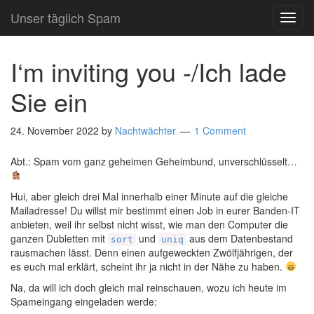
Unser täglich Spam
TOG
NAVI
I‘m inviting you -/Ich lade
Sie ein
24. November 2022
by
Nachtwächter
1 Comment
Abt.: Spam vom ganz geheimen Geheimbund, unverschlüsselt…
Hui, aber gleich drei Mal innerhalb einer Minute auf die gleiche
Mailadresse! Du willst mir bestimmt einen Job in eurer Banden-IT
anbieten, weil ihr selbst nicht wisst, wie man den Computer die
ganzen Dubletten mit
und
aus dem Datenbestand
sort
uniq
rausmachen lässt. Denn einen aufgeweckten Zwölfjährigen, der
es euch mal erklärt, scheint ihr ja nicht in der Nähe zu haben.
Na, da will ich doch gleich mal reinschauen, wozu ich heute im
Spameingang eingeladen werde: