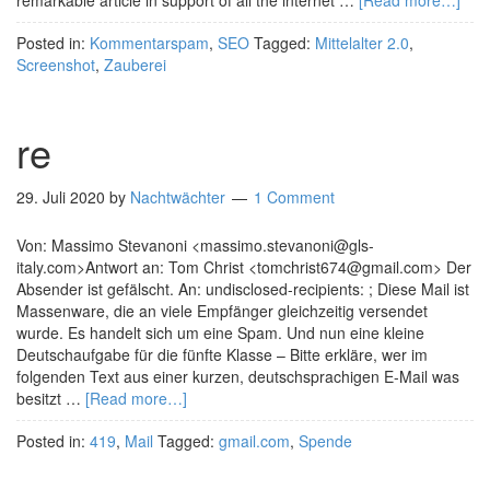
remarkable article in support of all the internet …
[Read more…]
Posted in:
Kommentarspam
,
SEO
Tagged:
Mittelalter 2.0
,
Screenshot
,
Zauberei
re
29. Juli 2020
by
Nachtwächter
1 Comment
Von: Massimo Stevanoni <massimo.stevanoni@gls-
italy.com>Antwort an: Tom Christ <tomchrist674@gmail.com> Der
Absender ist gefälscht. An: undisclosed-recipients: ; Diese Mail ist
Massenware, die an viele Empfänger gleichzeitig versendet
wurde. Es handelt sich um eine Spam. Und nun eine kleine
Deutschaufgabe für die fünfte Klasse – Bitte erkläre, wer im
folgenden Text aus einer kurzen, deutschsprachigen E-Mail was
besitzt …
[Read more…]
Posted in:
419
,
Mail
Tagged:
gmail.com
,
Spende