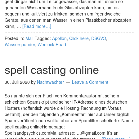
geht dir gar nicht um Leitungswasser, das man mit einem so
genannten Wasserhahn in ein Glas abzapfen kann, um es
bequem und kultiviert zu trinken, sondern um irgendwelche
Geräte, aus denen man Wasser in einen Plastikbecher abzapfen
kann, …
[Read more…]
Posted in:
Mail
Tagged:
Apollon
,
Click here
,
DSGVO
,
Wasserspender
,
Wenlock Road
spell casting online
30. Juli 2020
by
Nachtwächter
Leave a Comment
So nannte sich der Fluch von Kommentarautor mit seinem
schlechten Spamskript und seiner IP-Adresse eines deutschen
Hosters (hoffentlich wurde die Hosting-Rechnung im Voraus
bezahlt), der den folgenden „Kommentar“ hier auf Unser täglich
Spam veröffentlichen wollte, aber am Spamfilter scheiterte: Name:
spell casting onlineHomepage:
Spellsandpsychics.comMailadresse: …@gmail.com It’s an