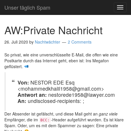
Unser täglich Spam
TOG
NAVI
AW:Private Nachricht
26. Juli 2020
by
Nachtwächter
2 Comments
So privat, wie eine unverschlüsselte E-Mail, die offen wie eine
Postkarte durch das Internet geht, eben ist: Ins Megafon
geflüstert.
Von:
NESTOR EDE Esq
<mohammedkhalil1958@gmail.com>
Antwort an:
nestorede1958@lawyer.com
An:
undisclosed-recipients: ;
Der Absender ist gefälscht, und diese Mail geht an
ganz viele
Empfänger, die im
-Header aufgeführt wurden. Es ist klare
BCC:
Spam. Oder, um es mit dem Spammer zu sagen: Eine private