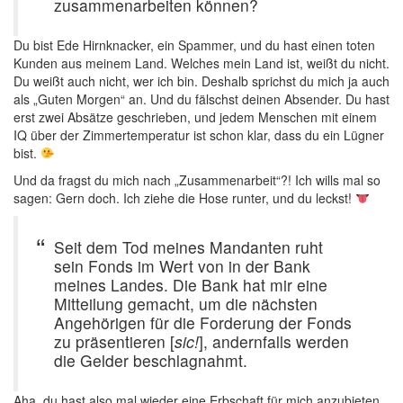
zusammenarbeiten können?
Du bist Ede Hirnknacker, ein Spammer, und du hast einen toten
Kunden aus meinem Land. Welches mein Land ist, weißt du nicht.
Du weißt auch nicht, wer ich bin. Deshalb sprichst du mich ja auch
als „Guten Morgen“ an. Und du fälschst deinen Absender. Du hast
erst zwei Absätze geschrieben, und jedem Menschen mit einem
IQ über der Zimmertemperatur ist schon klar, dass du ein Lügner
bist.
Und da fragst du mich nach „Zusammenarbeit“?! Ich wills mal so
sagen: Gern doch. Ich ziehe die Hose runter, und du leckst!
Seit dem Tod meines Mandanten ruht
sein Fonds im Wert von in der Bank
meines Landes. Die Bank hat mir eine
Mitteilung gemacht, um die nächsten
Angehörigen für die Forderung der Fonds
zu präsentieren [
sic!
], andernfalls werden
die Gelder beschlagnahmt.
Aha, du hast also mal wieder eine Erbschaft für mich anzubieten,