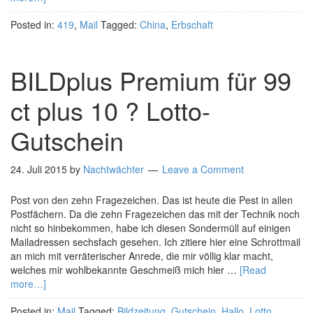
Posted in:
419
,
Mail
Tagged:
China
,
Erbschaft
BILDplus Premium für 99
ct plus 10 ? Lotto-
Gutschein
24. Juli 2015
by
Nachtwächter
Leave a Comment
Post von den zehn Fragezeichen. Das ist heute die Pest in allen
Postfächern. Da die zehn Fragezeichen das mit der Technik noch
nicht so hinbekommen, habe ich diesen Sondermüll auf einigen
Mailadressen sechsfach gesehen. Ich zitiere hier eine Schrottmail
an mich mit verräterischer Anrede, die mir völlig klar macht,
welches mir wohlbekannte Geschmeiß mich hier …
[Read
more…]
Posted in:
Mail
Tagged:
Bildzeitung
,
Gutschein
,
Hallo
,
Lotto