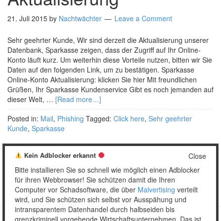
21. Juli 2015
by
Nachtwächter
Leave a Comment
Sehr geehrter Kunde, Wir sind derzeit die Aktualisierung unserer
Datenbank, Sparkasse zeigen, dass der Zugriff auf Ihr Online-
Konto läuft kurz. Um weiterhin diese Vorteile nutzen, bitten wir Sie
Daten auf den folgenden Link, um zu bestätigen. Sparkasse
Online-Konto Aktualisierung: klicken Sie hier Mit freundlichen
Grüßen, Ihr Sparkasse Kundenservice Gibt es noch jemanden auf
dieser Welt, …
[Read more…]
Posted in:
Mail
,
Phishing
Tagged:
Click here
,
Sehr geehrter
Kunde
,
Sparkasse
Kein Adblocker erkannt
Close
Bitte installieren Sie so schnell wie möglich einen Adblocker
1
2
…
4
Weiter »
für ihren Webbrowser! Sie schützen damit die Ihren
Computer vor Schadsoftware, die über
Malvertising
verteilt
wird, und Sie schützen sich selbst vor Ausspähung und
intransparentem Datenhandel durch halbseiden bis
grenzkriminell vorgehende Wirtschaftsunternehmen. Das ist