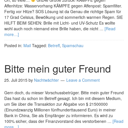
Oh, so viele…
GrьЯe Grüße zurück! KÄMPFE gegen
Affenhitze: Wasservorhang KÄMPFE gegen Affenpost: Spamfilter.
Fertig vor Hitze? SOS Lösung ist da Genau die richtige Spam für
17 Grad Celsius, Bewölkung und sommerlich warmen Regen. SIE
HILFT BEIM SEHEN: Brille mit Licht- und UV-Schutz Es wollte
wohl auch noch niemand eine Brille haben, die nicht …
[Read
more…]
Posted in:
Mail
Tagged:
Betreff
,
Spamschau
Bitte mein guter Freund
25. Juli 2015
by
Nachtwächter
Leave a Comment
Gern doch, du mieser Vorschussbetrüger. Bitte mein guter Freund
Das hast du schon im Betreff gesagt. Ich bin mit diesem Medium,
um Sie über die Transaktion zur Abgabe von $ 21500000
(Einundzwanzig Millionen fünfhunderttausend Euro) in meiner
Bank in China, Sie als Empfänger zu informieren. Es wird zu
100% sicher, dass der Finanzvorstand des verstorbenen …
[Read
more…]