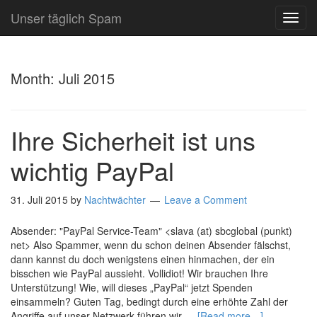
Unser täglich Spam
TOG
NAVI
Month:
Juli 2015
Ihre Sicherheit ist uns
wichtig PayPal
31. Juli 2015
by
Nachtwächter
Leave a Comment
Absender: "PayPal Service-Team" <slava (at) sbcglobal (punkt)
net> Also Spammer, wenn du schon deinen Absender fälschst,
dann kannst du doch wenigstens einen hinmachen, der ein
bisschen wie PayPal aussieht. Vollidiot! Wir brauchen Ihre
Unterstützung! Wie, will dieses „PayPal“ jetzt Spenden
einsammeln? Guten Tag, bedingt durch eine erhöhte Zahl der
Angriffe auf unser Netzwerk führen wir …
[Read more…]