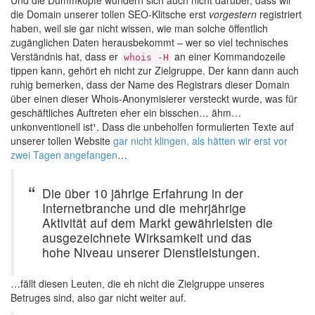
Und die Dummköpfe wundern sich auch nicht darüber, dass wir
die Domain unserer tollen SEO-Klitsche erst
vorgestern
registriert
haben, weil sie gar nicht wissen, wie man solche öffentlich
zugänglichen Daten herausbekommt – wer so viel technisches
Verständnis hat, dass er
an einer Kommandozeile
whois -H
tippen kann, gehört eh nicht zur Zielgruppe. Der kann dann auch
ruhig bemerken, dass der Name des Registrars dieser Domain
über einen dieser Whois-Anonymisierer versteckt wurde, was für
geschäftliches Auftreten eher ein bisschen… ähm…
unkonventionell ist¹. Dass die unbeholfen formulierten Texte auf
unserer tollen Website
gar nicht klingen, als hätten wir erst vor
zwei Tagen angefangen
…
Die über 10 jährige Erfahrung in der
Internetbranche und die mehrjährige
Aktivität auf dem Markt gewährleisten die
ausgezeichnete Wirksamkeit und das
hohe Niveau unserer Dienstleistungen.
…fällt diesen Leuten, die eh nicht die Zielgruppe unseres
Betruges sind, also gar nicht weiter auf.