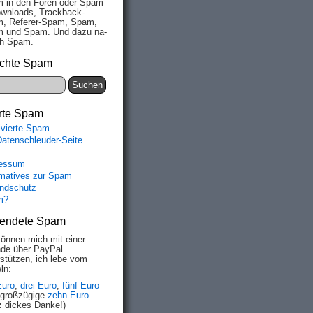
 in den Fo­ren oder Spam
wn­loads, Track­back-
, Re­fe­rer-Spam, Spam,
 und Spam. Und da­zu na­
ich Spam.
chte Spam
rte Spam
ivierte Spam
Datenschleuder-Seite
essum
rmatives zur Spam
ndschutz
m?
endete Spam
können mich mit einer
de über PayPal
rstützen, ich lebe vom
ln:
Euro
,
drei Euro
,
fünf Euro
 großzügige
zehn Euro
z dickes Danke!)