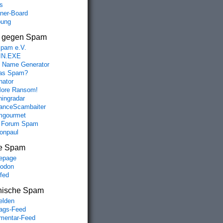
s
aner-Board
bung
s gegen Spam
spam e.V.
IN.EXE
 Name Generator
das Spam?
nator
ore Ransom!
hingradar
nceScambaiter
mgourmet
 Forum Spam
fonpaul
e Spam
epage
odon
lfed
nische Spam
lden
rags-Feed
entar-Feed