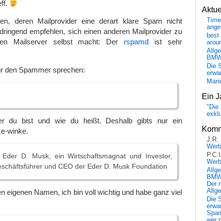
ff.
Aktu
Time
n, deren Mailprovider eine derart klare Spam nicht
ange
, dringend empfehlen, sich einen anderen Mailprovider zu
best 
en Mailserver selbst macht: Der
rspamd
ist sehr
arou
Allg
BM
Die 
wir den Spammer sprechen:
erwar
Mari
Ein J
"Die 
exkl
er du bist und wie du heißt. Deshalb gibts nur ein
Komm
ke-winke.
J.R.
Wer
P.C.
Eder D. Musk, ein Wirtschaftsmagnat und Investor,
Wer
schäftsführer und CEO der Eder D. Musk Foundation
Allg
BMW 
Der 
Allg
n eigenen Namen, ich bin voll wichtig und habe ganz viel
Die 
erwar
Spa
wer n