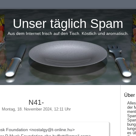
Unser täglich Spam
Aus dem Internet frisch auf den Tisch. Köstlich und aromatisch.
Über
N41-
Alle
der 
Montag, 18. November 2024, 12:11 Uhr
men­t
Spam
Spam
bung
lungs
sk Foundation <nostalgy@t-online.hu>
es ü