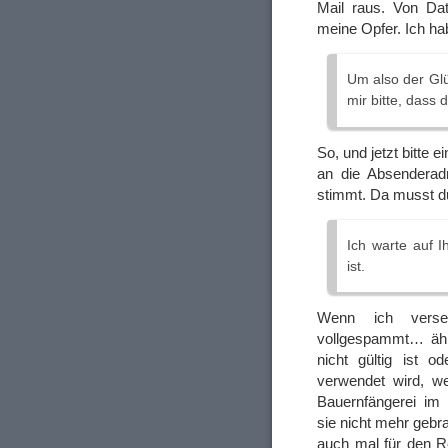
Mail raus. Von Da
meine Opfer. Ich ha
Um also der Glü
mir bitte, dass 
So, und jetzt bitte 
an die Absenderadr
stimmt. Da musst du
Ich warte auf I
ist.
Wenn ich verseh
vollgespammt… äh
nicht gültig ist o
verwendet wird, w
Bauernfängerei im
sie nicht mehr gebr
auch mal für den R