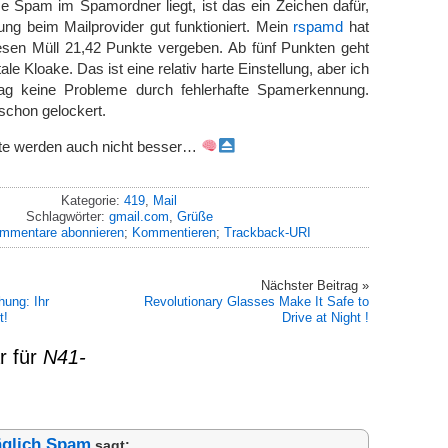
e Spam im Spamordner liegt, ist das ein Zeichen dafür,
ung beim Mailprovider gut funktioniert. Mein
rspamd
hat
iesen Müll 21,42 Punkte vergeben. Ab fünf Punkten geht
itale Kloake. Das ist eine relativ harte Einstellung, aber ich
tag keine Probleme durch fehlerhafte Spamerkennung.
 schon gelockert.
te werden auch nicht besser…
Kategorie:
419
,
Mail
Schlagwörter:
gmail.com
,
Grüße
mmentare abonnieren
;
Kommentieren
;
Trackback-URI
Nächster Beitrag »
hung: Ihr
Revolutionary Glasses Make It Safe to
t!
Drive at Night !
r für
N41-
äglich Spam
sagt: