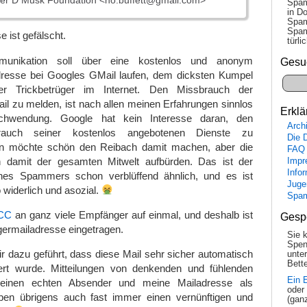
er D Musk Foundation <ho.buffett@gmail.com>
Spam
in Do
Spam
Spam
 ist gefälscht.
tür­l
munikation soll über eine kostenlos und anonym
Gesu
adresse bei Googles GMail laufen, dem dicksten Kumpel
r Trickbetrüger im Internet. Den Missbrauch der
l zu melden, ist nach allen meinen Erfahrungen sinnlos
Erklä
schwendung. Google hat kein Interesse daran, den
Arch
brauch seiner kostenlos angebotenen Dienste zu
Die 
n möchte schön den Reibach damit machen, aber die
FAQ
damit der gesamten Mitwelt aufbürden. Das ist der
Impr
Info
nes Spammers schon verblüffend ähnlich, und es ist
Juge
widerlich und asozial.
Spa
CC
an ganz viele Empfänger auf einmal, und deshalb ist
Gesp
ermailadresse eingetragen.
Sie 
Spen
mir dazu geführt, dass diese Mail sehr sicher automatisch
unte
Bette
ert wurde. Mitteilungen von denkenden und fühlenden
Ein 
inen echten Absender und meine Mailadresse als
oder
ben übrigens auch fast immer einen vernünftigen und
(gan