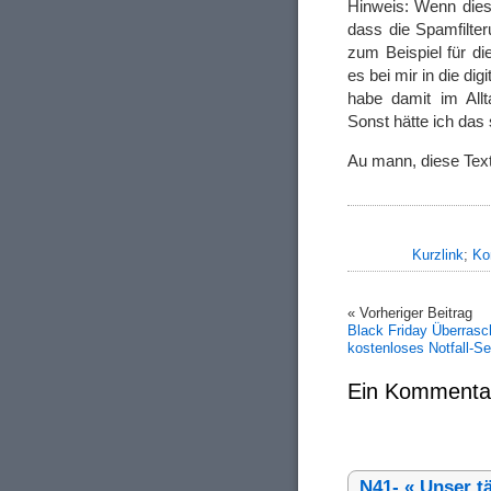
Hinweis: Wenn dies
dass die Spamfilter
zum Beispiel für d
es bei mir in die dig
habe damit im All
Sonst hätte ich das
Au mann, diese Tex
Kurzlink
;
Ko
« Vorheriger Beitrag
Black Friday Überrasc
kostenloses Notfall-Se
Ein Kommenta
N41- « Unser t