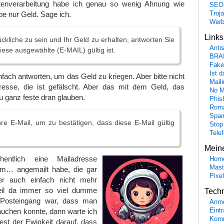
tenverarbeitung habe ich genau so wenig Ahnung wie
SEO
Troj
be nur Geld. Sage ich.
Wer
Link
ckliche zu sein und Ihr Geld zu erhalten, antworten Sie
Anti
diese ausgewählte (E-MAIL) gültig ist.
BRA
Fake
Ist 
einfach antworten, um das Geld zu kriegen. Aber bitte nicht
Maili
esse, die ist gefälscht. Aber das mit dem Geld, das
No M
 ganz feste dran glauben.
Phis
Roma
Spa
hre E-Mail, um zu bestätigen, dass diese E-Mail gültig
Stop
Tele
Mein
entlich eine Mailadresse
Hom
Mast
m… angemailt habe, die gar
Pixe
der auch einfach nicht mehr
eil da immer so viel dumme
Tech
 Posteingang war, dass man
Anme
Eint
auchen konnte, dann warte ich
Komm
est der Ewigkeit darauf, dass