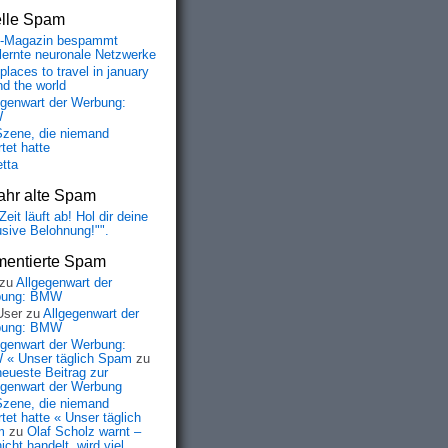
elle Spam
-Magazin bespammt
lernte neuronale Netzwerke
places to travel in january
nd the world
egenwart der Werbung:
W
Szene, die niemand
tet hatte
etta
ahr alte Spam
Zeit läuft ab! Hol dir deine
usive Belohnung!"".
entierte Spam
zu
Allgegenwart der
bung: BMW
User
zu
Allgegenwart der
bung: BMW
egenwart der Werbung:
« Unser täglich Spam
zu
neueste Beitrag zur
egenwart der Werbung
Szene, die niemand
tet hatte « Unser täglich
m
zu
Olaf Scholz warnt –
icht handelt, wird viel