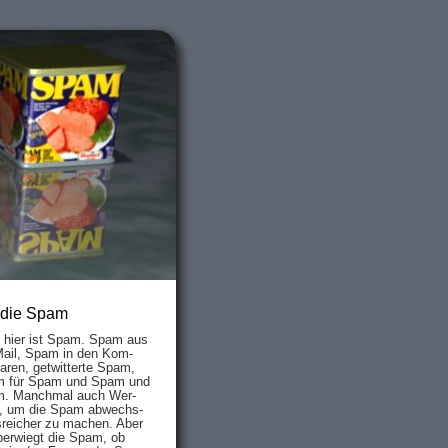
 die Spam
s hier ist Spam. Spam aus
Mail, Spam in den Kom­
aren, ge­twit­ter­te Spam,
 für Spam und Spam und
. Manch­mal auch Wer­
, um die Spam ab­wechs­
­reich­er zu mach­en. Aber
ber­wiegt die Spam, ob