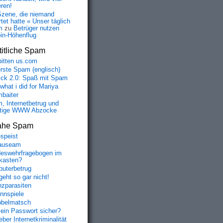
eren!
Szene, die niemand
tet hatte « Unser täglich
m
zu
Betrüger nutzen
oin-Höhenflug
itliche Spam
bitten us.com
erste Spam (englisch)
fick 2.0: Spaß mit Spam
 what i did for Mariya
baiter
, Internetbetrug und
tige WWW Abzocke
ahe Spam
speist
auseam
eswehrfragebogen im
fkasten?
uterbetrug
geht so gar nicht!
nzparasiten
nnspiele
belmatsch
mein Passwort sicher?
ber Internetkriminalität