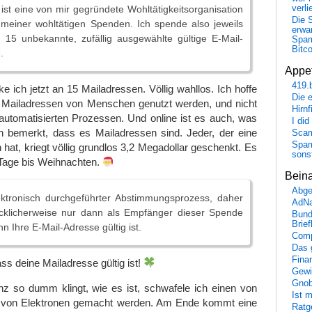
ist eine von mir gegründete Wohltätigkeitsorganisation
verli
Die 
 meiner wohltätigen Spenden. Ich spende also jeweils
erwar
 15 unbekannte, zufällig ausgewählte gültige E-Mail-
Spa
Bitc
.
Appet
419.
 ich jetzt an 15 Mailadressen. Völlig wahllos. Ich hoffe
Die 
e Mailadressen von Menschen genutzt werden, und nicht
Hirn
automatisierten Prozessen. Und online ist es auch, was
I did
 bemerkt, dass es Mailadressen sind. Jeder, der eine
Scam
Spam
 hat, kriegt völlig grundlos 3,2 Megadollar geschenkt. Es
sons
 Tage bis Weihnachten.
Bein
Abge
lektronisch durchgeführter Abstimmungsprozess, daher
AdN
cklicherweise nur dann als Empfänger dieser Spende
Bund
Brie
n Ihre E-Mail-Adresse gültig ist.
Comp
Das 
Fina
ss deine Mailadresse gültig ist!
Gewi
Gnob
nz so dumm klingt, wie es ist, schwafele ich einen von
Ist 
 von Elektronen gemacht werden. Am Ende kommt eine
Ratge