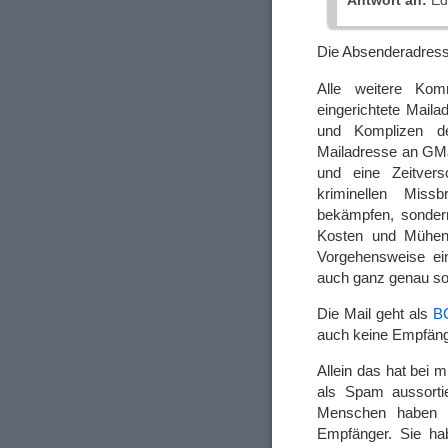
Antwort an:
Ed
Die Absenderadresse
Alle weitere Kom
eingerichtete Mail
und Komplizen de
Mailadresse an GMai
und eine Zeitver
kriminellen Miss
bekämpfen, sonder
Kosten und Mühen 
Vorgehensweise ei
auch ganz genau so 
Die Mail geht als
B
auch keine Empfäng
Allein das hat bei 
als Spam aussorti
Menschen haben e
Empfänger. Sie ha