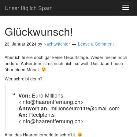
Unser täglich Spam
TOG
NAVI
Glückwunsch!
23. Januar 2024
by
Nachtwächter
Leave a Comment
Aber ich feiere doch gar keine Geburtstage. Weder meine noch
andere. Außerdem ist es noch nicht so weit. Das dauert noch
über einen Monat.
Wer schreibt denn?
Von:
Euro Millions
<info@haarentfernung.ch>
Antwort an:
millionseuro119@gmail.com
An:
Recipients
<info@haarentfernung.ch>
Aha, das Haarentfernerlotto schreibt.