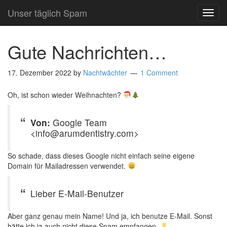
Unser täglich Spam
TOG
NAVI
Gute Nachrichten…
17. Dezember 2022
by
Nachtwächter
1 Comment
Oh, ist schon wieder Weihnachten?
Von:
Google Team
<info@arumdentistry.com>
So schade, dass dieses Google nicht einfach seine eigene
Domain für Mailadressen verwendet.
Lieber E-Mail-Benutzer
Aber ganz genau mein Name! Und ja, ich benutze E-Mail. Sonst
hätte ich ja auch nicht diese Spam empfangen.