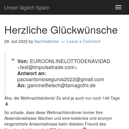
Unser täglich Spam
TOG
NAVI
Herzliche Glückwünsche
29. Juli 2022
by
Nachtwächter
Leave a Comment
Von:
EUROONLINELOTTODENAVIDAD
<test@impulsetrade.com>
Antwort an:
pacoantonioseguros2022@gmail.com
An:
gammelfleisch@tamagothi.de
Aha, die Weihnachtslotterie! Es sind ja auch nur noch 149 Tage.
So schade, dass diese Weihnachtsmänner immer ihre
Absenderadresse fälschen und eine kostenlos und anonym
eingerichtete Antwortadresse beim dicksten Freund des