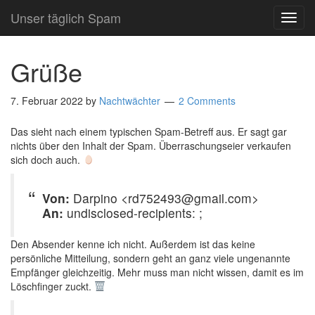
Unser täglich Spam
TOG
NAVI
Grüße
7. Februar 2022
by
Nachtwächter
2 Comments
Das sieht nach einem typischen Spam-Betreff aus. Er sagt gar
nichts über den Inhalt der Spam. Überraschungseier verkaufen
sich doch auch.
Von:
Darpino <rd752493@gmail.com>
An:
undisclosed-recipients: ;
Den Absender kenne ich nicht. Außerdem ist das keine
persönliche Mitteilung, sondern geht an ganz viele ungenannte
Empfänger gleichzeitig. Mehr muss man nicht wissen, damit es im
Löschfinger zuckt.