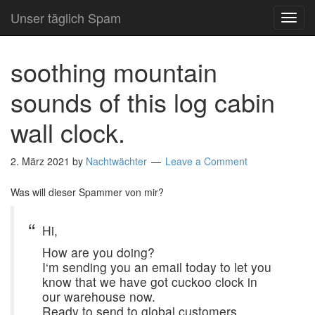
Unser täglich Spam
TOG
NAVI
soothing mountain
sounds of this log cabin
wall clock.
2. März 2021
by
Nachtwächter
Leave a Comment
Was will dieser Spammer von mir?
Hi,
How are you doing?
I‘m sending you an email today to let you
know that we have got cuckoo clock in
our warehouse now.
Ready to send to global customers.