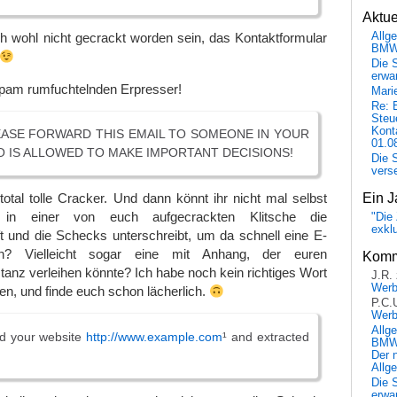
Aktu
Allg
h wohl nicht gecrackt worden sein, das Kontaktformular
BM
Die 
erwar
t Spam rumfuchtelnden Erpresser!
Mari
Re: 
Steu
Kont
ASE FORWARD THIS EMAIL TO SOMEONE IN YOUR
01.0
 IS ALLOWED TO MAKE IMPORTANT DECISIONS!
Die 
vers
Ein J
 total tolle Cracker. Und dann könnt ihr nicht mal selbst
r in einer von euch aufgecrackten Klitsche die
"Die 
exkl
ft und die Schecks unterschreibt, um da schnell eine E-
en? Vielleicht sogar eine mit Anhang, der euren
Komm
nz verleihen könnte? Ich habe noch kein richtiges Wort
J.R.
Wer
en, und finde euch schon lächerlich.
P.C.
Wer
Allg
d your website
http://www.example.com
¹ and extracted
BMW 
.
Der 
Allg
Die 
erwar