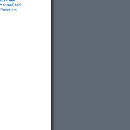
rags-Feed
entar-Feed
Press.org