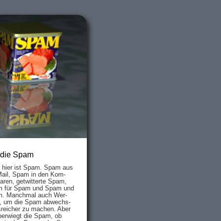
 die Spam
s hier ist Spam. Spam aus
Mail, Spam in den Kom­
aren, ge­twit­ter­te Spam,
 für Spam und Spam und
. Manch­mal auch Wer­
, um die Spam ab­wechs­
­reich­er zu mach­en. Aber
ber­wiegt die Spam, ob