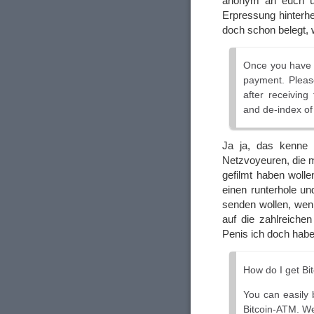
anonym an euch üb
Erpressung hinterhe
doch schon belegt, 
Once you have p
payment. Pleas
after receiving
and de-index of 
Ja ja, das kenne 
Netzvoyeuren, die m
gefilmt haben wolle
einen runterhole u
senden wollen, wenn
auf die zahlreiche
Penis ich doch habe 
How do I get Bi
You can easily 
Bitcoin-ATM. W