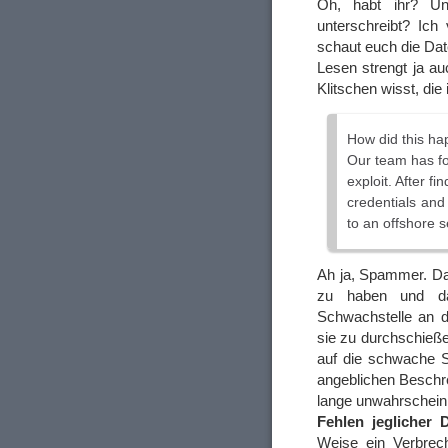
Oh, habt ihr? U
unterschreibt? Ich 
schaut euch die Date
Lesen strengt ja au
Klitschen wisst, die
How did this h
Our team has fou
exploit. After f
credentials and
to an offshore s
Ah ja, Spammer. Da
zu haben und d
Schwachstelle an 
sie zu durchschieße
auf die schwache S
angeblichen Beschre
lange unwahrscheinli
Fehlen jeglicher D
Weise ein Verbrech