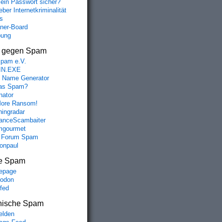
mein Passwort sicher?
ber Internetkriminalität
s
aner-Board
bung
s gegen Spam
spam e.V.
IN.EXE
 Name Generator
das Spam?
nator
ore Ransom!
hingradar
nceScambaiter
mgourmet
 Forum Spam
fonpaul
e Spam
epage
odon
lfed
nische Spam
lden