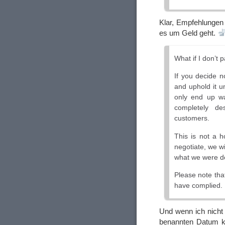
Klar, Empfehlungen
es um Geld geht.
What if I don’t 
If you decide no
and uphold it un
only end up wa
completely de
customers.
This is not a h
negotiate, we wi
what we were do
Please note tha
have complied.
Und wenn ich nicht 
benannten Datum kap