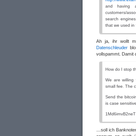
and having a
customers/assoc
search engines
that we used in 
Ah ja, ihr wollt 
Datenschleuder
blo
vollspammt. Damit 
How do I stop t
We are willing 
small fee. The 
Send the bitcoi
is case sensitive
1Md6imvB2neT
…soll ich Banknote