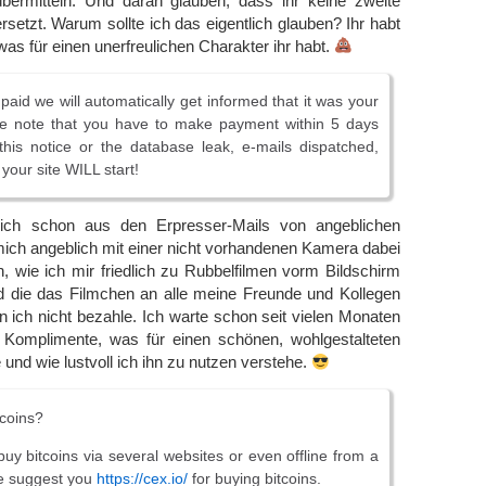
ermitteln. Und daran glauben, dass ihr keine zweite
rsetzt. Warum sollte ich das eigentlich glauben? Ihr habt
was für einen unerfreulichen Charakter ihr habt.
aid we will automatically get informed that it was your
e note that you have to make payment within 5 days
 this notice or the database leak, e-mails dispatched,
your site WILL start!
ich schon aus den Erpresser-Mails von angeblichen
ich angeblich mit einer nicht vorhandenen Kamera dabei
n, wie ich mir friedlich zu Rubbelfilmen vorm Bildschirm
nd die das Filmchen an alle meine Freunde und Kollegen
 ich nicht bezahle. Ich warte schon seit vielen Monaten
n Komplimente, was für einen schönen, wohlgestalteten
und wie lustvoll ich ihn zu nutzen verstehe.
tcoins?
buy bitcoins via several websites or even offline from a
e suggest you
https://cex.io/
for buying bitcoins.