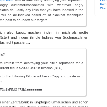
Eint
Komm
ngry customers/associates with whatever angry
Word
iates do. Lastly any links that you have indexed in the
 will be de-indexed based off of blackhat techniques
the past to de-index our targets.
mich also kaputt machen, indem ihr mich als große
ßstellt und indem ihr die Indizes von Suchmaschinen
das nicht passiert…
his?
to refrain from destroying your site’s reputation for a
current fee is $2000 USD in bitcoins (BTC).
n to the following Bitcoin address (Copy and paste as it
):
F3s1kFiMG473k1■■■■■■■■
n einer Zentralbank in Kryptogeld umtauschen und schön