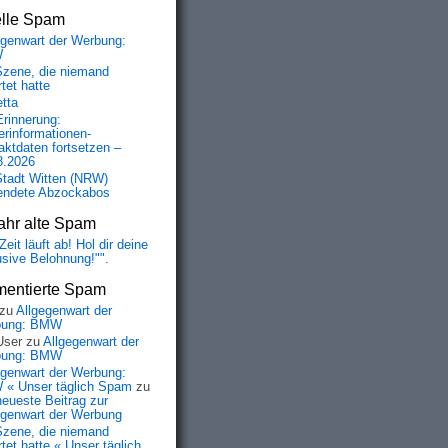
elle Spam
egenwart der Werbung:
W
Szene, die niemand
tet hatte
etta
Erinnerung:
erinformationen-
aktdaten fortsetzen –
8.2026
Stadt Witten (NRW)
endete Abzockabos
ahr alte Spam
Zeit läuft ab! Hol dir deine
usive Belohnung!"".
entierte Spam
zu
Allgegenwart der
bung: BMW
User
zu
Allgegenwart der
bung: BMW
egenwart der Werbung:
« Unser täglich Spam
zu
neueste Beitrag zur
egenwart der Werbung
Szene, die niemand
tet hatte « Unser täglich