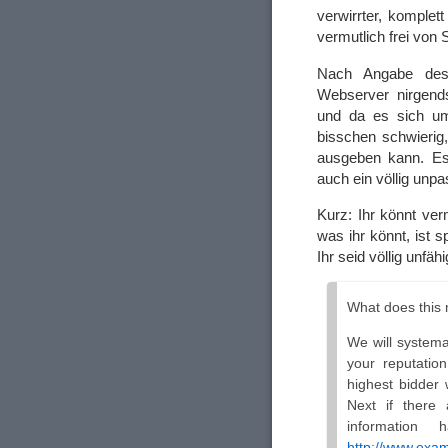
verwirrter, komplet
vermutlich frei von
Nach Angabe des
Webserver nirgend
und da es sich um 
bisschen schwierig,
ausgeben kann. Es 
auch ein völlig unpa
Kurz: Ihr könnt ver
was ihr könnt, ist 
Ihr seid völlig unfäh
What does this
We will systema
your reputatio
highest bidder 
Next if there 
informatio
http://www.exa