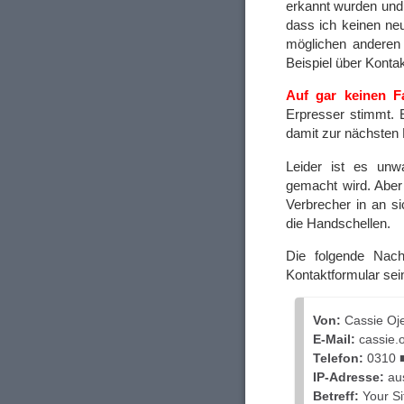
erkannt wurden un
dass ich keinen neu
möglichen anderen 
Beispiel über Konta
Auf gar keinen Fa
Erpresser stimmt. E
damit zur nächsten 
Leider ist es unwa
gemacht wird. Aber
Verbrecher in an si
die Handschellen.
Die folgende Nach
Kontaktformular sei
Von:
Cassie Oj
E-Mail:
cassie
Telefon:
0310 
IP-Adresse:
aus
Betreff:
Your S