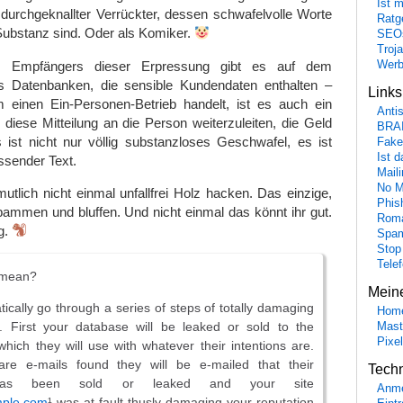
Ist 
t durchgeknallter Verrückter, dessen schwafelvolle Worte
Ratge
 Substanz sind. Oder als Komiker.
SEO
Troj
 Empfängers dieser Erpressung gibt es auf dem
Wer
s Datenbanken, die sensible Kundendaten enthalten –
Link
einen Ein-Personen-Betrieb handelt, ist es auch ein
Anti
 diese Mitteilung an die Person weiterzuleiten, die Geld
BRA
ist nicht nur völlig substanzloses Geschwafel, es ist
Fake
Ist 
ssender Text.
Maili
No M
mutlich nicht einmal unfallfrei Holz hacken. Das einzige,
Phis
spammen und bluffen. Und nicht einmal das könnt ihr gut.
Roma
ig.
Spa
Stop
Tele
 mean?
Mein
tically go through a series of steps of totally damaging
Hom
n. First your database will be leaked or sold to the
Mast
Pixe
which they will use with whatever their intentions are.
are e-mails found they will be e-mailed that their
Tech
n has been sold or leaked and your site
Anme
mple.com
¹ was at fault thusly damaging your reputation