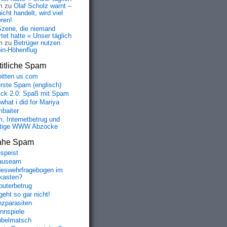
m
zu
Olaf Scholz warnt –
icht handelt, wird viel
eren!
Szene, die niemand
tet hatte « Unser täglich
m
zu
Betrüger nutzen
oin-Höhenflug
itliche Spam
bitten us.com
erste Spam (englisch)
fick 2.0: Spaß mit Spam
 what i did for Mariya
baiter
, Internetbetrug und
tige WWW Abzocke
ahe Spam
speist
auseam
eswehrfragebogen im
fkasten?
uterbetrug
geht so gar nicht!
nzparasiten
nnspiele
belmatsch