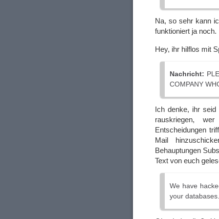
Na, so sehr kann ic
funktioniert ja noch.
Hey, ihr hilflos mi
Nachricht:
PLE
COMPANY WHO
Ich denke, ihr seid
rauskriegen, we
Entscheidungen trif
Mail hinzuschick
Behauptungen Substa
Text von euch geles
We have hacke
your databases