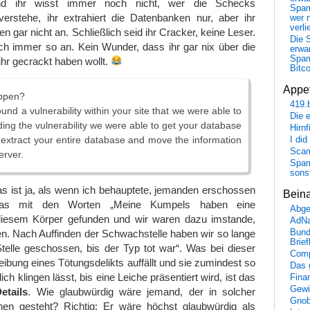
nd ihr wisst immer noch nicht, wer die Schecks
Spa
verstehe, ihr extrahiert die Datenbanken nur, aber ihr
wer n
verli
n gar nicht an. Schließlich seid ihr Cracker, keine Leser.
Die 
ch immer so an. Kein Wunder, dass ihr gar nix über die
erwar
Spa
 ihr gecrackt haben wollt.
Bitc
Appet
appen?
419.
nd a vulnerability within your site that we were able to
Die 
inding the vulnerability we were able to get your database
Hirn
 extract your entire database and move the information
I did
Scam
erver.
Spam
sons
s ist ja, als wenn ich behauptete, jemanden erschossen
Bein
as mit den Worten „Meine Kumpels haben eine
Abge
diesem Körper gefunden und wir waren dazu imstande,
AdN
Bund
n. Nach Auffinden der Schwachstelle haben wir so lange
Brie
telle geschossen, bis der Typ tot war“. Was bei dieser
Comp
ibung eines Tötungsdelikts auffällt und sie zumindest so
Das 
ch klingen lässt, bis eine Leiche präsentiert wird, ist das
Fina
Gewi
etails
. Wie glaubwürdig wäre jemand, der in solcher
Gnob
en gesteht? Richtig: Er wäre höchst glaubwürdig als