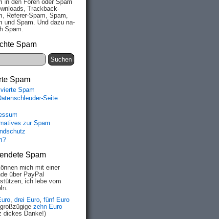
 in den Fo­ren oder Spam
wn­loads, Track­back-
, Re­fe­rer-Spam, Spam,
 und Spam. Und da­zu na­
ich Spam.
chte Spam
rte Spam
ivierte Spam
Datenschleuder-Seite
essum
rmatives zur Spam
ndschutz
m?
endete Spam
können mich mit einer
de über PayPal
rstützen, ich lebe vom
ln:
Euro
,
drei Euro
,
fünf Euro
 großzügige
zehn Euro
z dickes Danke!)