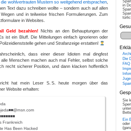
Spam
d
die wohlvertrauten Mustern so weitgehend entsprachen
,
in Do
en Text dazu schreiben wollte – sondern auch auf allen
Spam
Spam
Wegen und in teilweise frischen Formulierungen. Zum
tür­l
ktformulare in Websites.
Gesu
ll Geld bezahlen!
Nichts an den Behauptungen der
s ist ein Bluff. Die Mitteilungen einfach ignorieren oder
Polizeidienststelle gehen und Strafanzeige erstatten!
Erklä
hrscheinlich, dass einer dieser Idioten mal dingfest
Arch
Die 
 alle Menschen machen auch mal Fehler, selbst solche
FAQ
ch recht sicherer Position, und dann klacken hoffentlich
Impr
Info
Juge
richt hat mein Leser S. S. heute morgen über das
Spa
ner Website erhalten:
Gesp
Sie 
eda
Spen
unte
.ojeda■■@msn.com
Bette
■■■■■■■
Ein 
 Frankreich
oder
(gan
ite Has Been Hacked