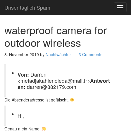
Unser täglich Spam
TOG
NAVI
waterproof camera for
outdoor wireless
8. November 2019
by
Nachtwächter
3 Comments
Von:
Darren
<metadjakahlenoleda@mail.fr>
Antwort
an:
darren@882179.com
Die Absenderadresse ist gefälscht.
Hi,
Genau mein Name!