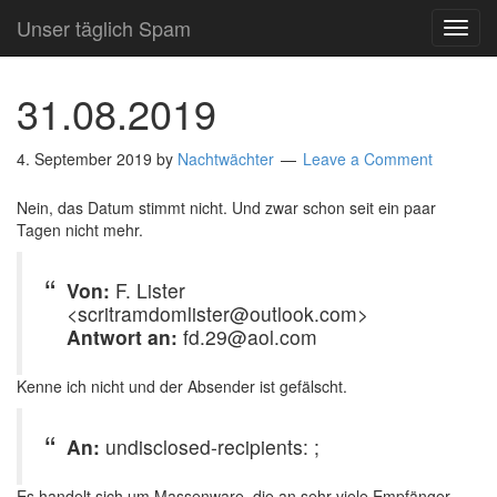
Unser täglich Spam
TOG
NAVI
31.08.2019
4. September 2019
by
Nachtwächter
Leave a Comment
Nein, das Datum stimmt nicht. Und zwar schon seit ein paar
Tagen nicht mehr.
Von:
F. Lister
<scritramdomlister@outlook.com>
Antwort an:
fd.29@aol.com
Kenne ich nicht und der Absender ist gefälscht.
An:
undisclosed-recipients: ;
Es handelt sich um Massenware, die an sehr viele Empfänger