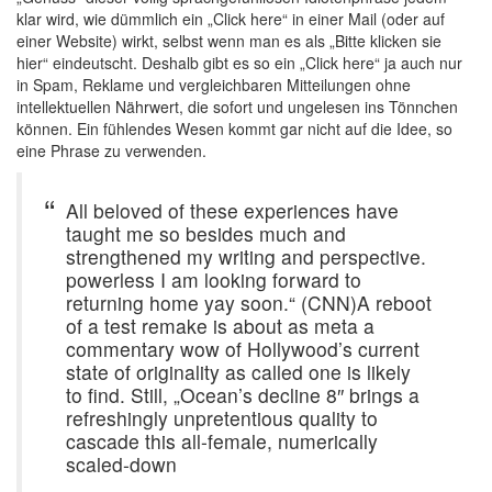
klar wird, wie dümmlich ein „Click here“ in einer Mail (oder auf
einer Website) wirkt, selbst wenn man es als „Bitte klicken sie
hier“ eindeutscht. Deshalb gibt es so ein „Click here“ ja auch nur
in Spam, Reklame und vergleichbaren Mitteilungen ohne
intellektuellen Nährwert, die sofort und ungelesen ins Tönnchen
können. Ein fühlendes Wesen kommt gar nicht auf die Idee, so
eine Phrase zu verwenden.
All beloved of these experiences have
taught me so besides much and
strengthened my writing and perspective.
powerless I am looking forward to
returning home yay soon.“ (CNN)A reboot
of a test remake is about as meta a
commentary wow of Hollywood’s current
state of originality as called one is likely
to find. Still, „Ocean’s decline 8″ brings a
refreshingly unpretentious quality to
cascade this all-female, numerically
scaled-down